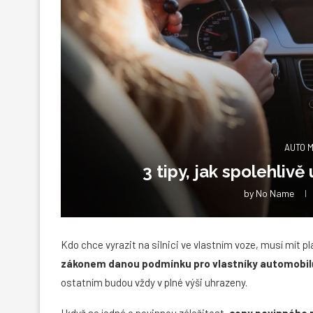
AUTO 
3 tipy, jak spolehliv
by
No Name
Kdo chce vyrazit na silnici ve vlastním voze, musí mít pl
zákonem danou podmínku pro vlastníky automobil
ostatním budou vždy v plné výši uhrazeny.
I když se jedná o povinnou záležitost,
ceny povinného ruč