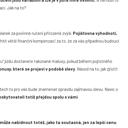
ací. Jak na to?
latek za povinné ručení přirozeně zvýší.
Pojišťovna vyhodnotí,
htít větší finanční kompenzaci za to, že za vás případnou budoucí
ou“ jízdu dostanete takzvané malusy, pokud během pojistného
onusy, které se projeví v podobě slevy
. Návod na to, jak zjistit
 letech to pro vás bude znamenat opravdu zajímavou slevu. Navíc o
skytovateli totiž přejdou spolu s vámi
.
může nabídnout totéž, jako ta současná, jen za lepší cenu
.