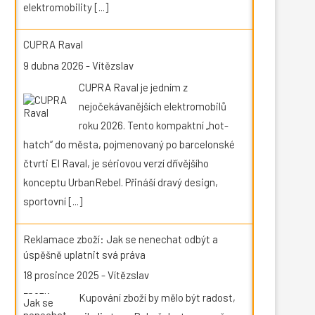
elektromobility
[...]
CUPRA Raval
9 dubna 2026
-
Vítězslav
CUPRA Raval je jedním z
nejočekávanějších elektromobilů
roku 2026. Tento kompaktní „hot-
hatch“ do města, pojmenovaný po barcelonské
čtvrti El Raval, je sériovou verzí dřívějšího
konceptu UrbanRebel. Přináší dravý design,
sportovní
[...]
Reklamace zboží: Jak se nenechat odbýt a
úspěšně uplatnit svá práva
18 prosince 2025
-
Vítězslav
Kupování zboží by mělo být radost,