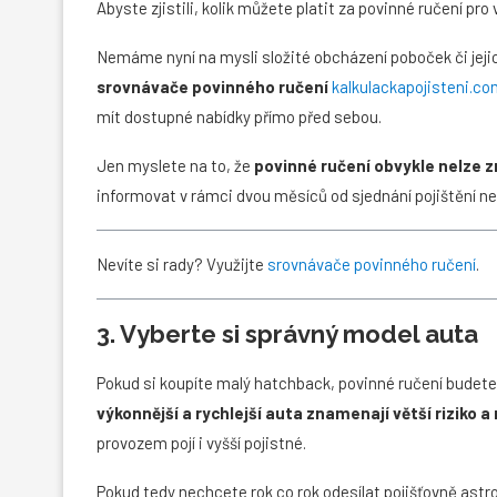
Abyste zjistili, kolik můžete platit za povinné ručení pro
Nemáme nyní na mysli složité obcházení poboček či jeji
srovnávače povinného ručení
kalkulackapojisteni.c
mít dostupné nabídky přímo před sebou.
Jen myslete na to, že
povinné ručení obvykle nelze z
informovat v rámci dvou měsíců od sjednání pojištění n
Nevíte si rady? Využijte
srovnávače povinného ručení
.
3. Vyberte si správný model auta
Pokud si koupíte malý hatchback, povinné ručení budete
výkonnější a rychlejší auta znamenají větší riziko 
provozem pojí i vyšší pojistné.
Pokud tedy nechcete rok co rok odesílat pojišťovně ast