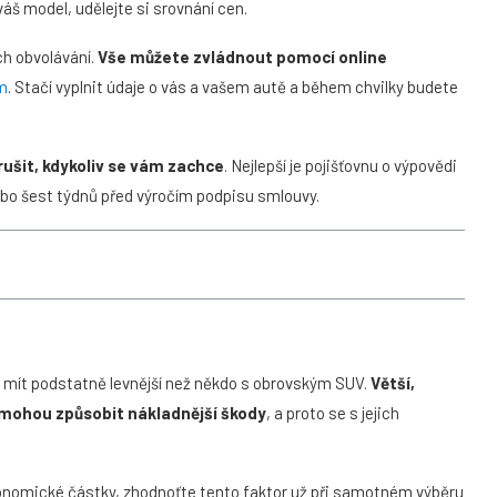
 váš model, udělejte si srovnání cen.
ch obvolávání.
Vše můžete zvládnout pomocí online
om
. Stačí vyplnit údaje o vás a vašem autě a během chvilky budete
rušit, kdykoliv se vám zachce
. Nejlepší je pojišťovnu o výpovědi
ebo šest týdnů před výročím podpisu smlouvy.
 mít podstatně levnější než někdo s obrovským SUV.
Větší,
a mohou způsobit nákladnější škody
, a proto se s jejich
ronomické částky, zhodnoťte tento faktor už při samotném výběru