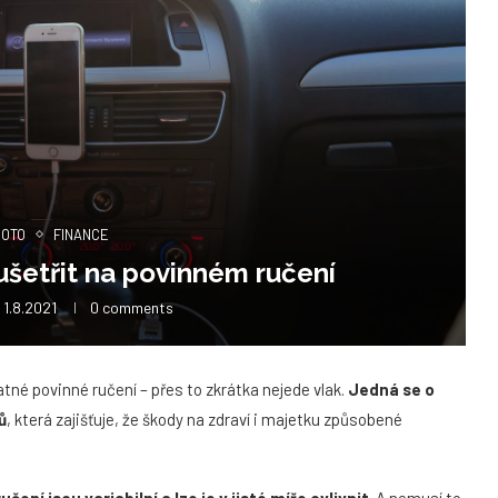
MOTO
FINANCE
ě ušetřit na povinném ručení
1.8.2021
0 comments
atné povinné ručení – přes to zkrátka nejede vlak.
Jedná se o
ů
, která zajišťuje, že škody na zdraví i majetku způsobené
ení jsou variabilní a lze je v jisté míře ovlivnit
. A nemusí to