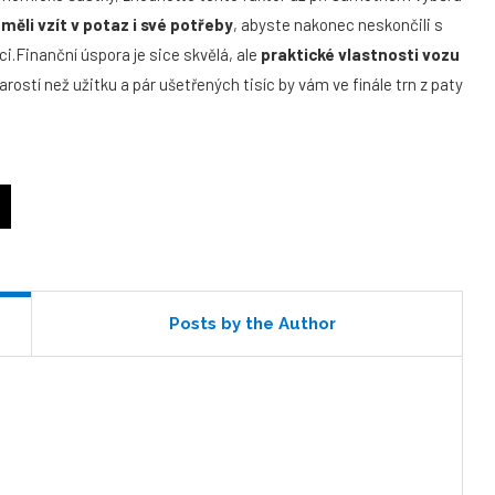
li vzít v potaz i své potřeby
, abyste nakonec neskončili s
i.Finanční úspora je sice skvělá, ale
praktické vlastnosti vozu
arostí než užitku a pár ušetřených tisíc by vám ve finále trn z paty
Posts by the Author