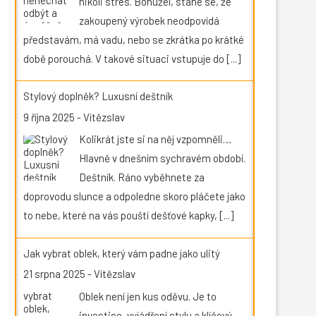
nikoli stres. Bohužel, stane se, že
zakoupený výrobek neodpovídá
představám, má vadu, nebo se zkrátka po krátké
době porouchá. V takové situaci vstupuje do
[...]
Stylový doplněk? Luxusní deštník
9 října 2025
-
Vítězslav
Kolikrát jste si na něj vzpomněli…
Hlavně v dnešním sychravém období.
Deštník. Ráno vyběhnete za
doprovodu slunce a odpoledne skoro pláčete jako
to nebe, které na vás pouští dešťové kapky,
[...]
Jak vybrat oblek, který vám padne jako ulitý
21 srpna 2025
-
Vítězslav
Oblek není jen kus oděvu. Je to
investice, vyjádření stylu a klíčový