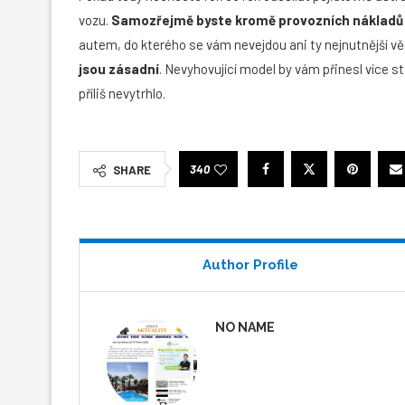
vozu.
Samozřejmě byste kromě provozních nákladů mě
autem, do kterého se vám nevejdou ani ty nejnutnější věc
jsou zásadní
. Nevyhovující model by vám přinesl více st
příliš nevytrhlo.
340
SHARE
Author Profile
NO NAME