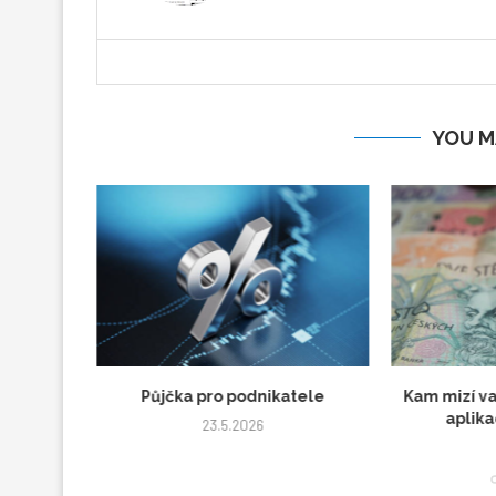
YOU M
Moderní
Půjčka pro podnikatele
Kam mizí va
 vozíky
aplika
23.5.2026