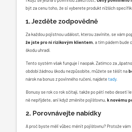
být za cenu toho, že si vyberete produkt nižších specifik
1. Jezděte zodpovědně
Za každou pojistnou událost, kterou zaviníte, se vám pop
že jste pro ni rizikovým klientem
, a tím pádem bude c
škodu uhradí.
Tento systém však funguje i naopak. Zatímco za „špatn
období žádnou škodu nezpůsobíte, můžete se těšit na
b
nárok na bonus z povinného ručení, najdete
tady
.
Bonusy se rok co rok sčítají, takže po pěti nebo deseti
ně nepřijdete, ani když změníte pojišťovnu,
k novému po
2. Porovnávejte nabídky
A proč byste měli vůbec měnit pojišťovnu? Protože vám