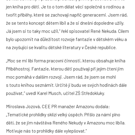
jen kniha pro děti. Je to o tom dělat věci společně s rodinou a
tvořit příběhy, které se zachovají napříč generacemi. Jsem rád,
že se tento koncept dětem líbil a že si dnešní dopoledne užily.
Já jsem si to taky moc užil,“ řekl spisovatel René Nekuda. Cílem
bylo upozornit na důležitost rozvoje fantazie v dětském věku a
na zvyšující se kvalitu dětské literatury v České republice.
„Moc se mi líbí forma pracovní činnosti, kterou obsahuje kniha
Příběhostroj. Fantazie, kterou děti používají při jejím čtení jim
moc pomáhá v dalším rozvoji. Jsem rád, že jsem se mohl
s touto knihou seznámit. Určitě ji budu ve svých hodinách dále
používat,“ uvedl Karel Musch, učitel ZŠ Středokluky.
Miroslava Jozová, CEE PR manažer Amazonu dodala:
„Tematické prohlídky sklízí velký úspěch. Přišlo za námi plno
dětí, že se jim návštěva Reného Nekudy v Amazonu moc líbila.
Motivuje nás to prohlídky dále vylepšovat.“