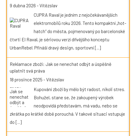
9 dubna 2026
-
Vítězslav
CUPRA Raval je jedním z nejočekávanějších
elektromobilů roku 2026. Tento kompaktní „hot-
hatch“ do města, pojmenovaný po barcelonské
čtvrti El Raval, je sériovou verzí dřívějšího konceptu
UrbanRebel. Přináší dravý design, sportovní
[...]
Reklamace zboží: Jak se nenechat odbýt a úspěšně
uplatnit svá práva
18 prosince 2025
-
Vítězslav
Kupování zboží by mělo být radost, nikoli stres.
Bohužel, stane se, že zakoupený výrobek
neodpovídá představám, má vadu, nebo se
zkrátka po krátké době porouchá. V takové situaci vstupuje
do
[...]