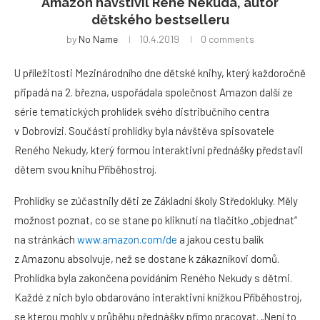
Amazon navštívil René Nekuda, autor
dětského bestselleru
by
No Name
10.4.2019
0 comments
U příležitosti Mezinárodního dne dětské knihy, který každoročně
připadá na 2. března, uspořádala společnost Amazon další ze
série tematických prohlídek svého distribučního centra
v Dobrovízi. Součástí prohlídky byla návštěva spisovatele
Reného Nekudy, který formou interaktivní přednášky představil
dětem svou knihu Příběhostroj.
Prohlídky se zúčastnily děti ze Základní školy Středokluky. Měly
možnost poznat, co se stane po kliknutí na tlačítko „objednat“
na stránkách
www.amazon.com/de
a jakou cestu balík
z Amazonu absolvuje, než se dostane k zákazníkovi domů.
Prohlídka byla zakončena povídáním Reného Nekudy s dětmi.
Každé z nich bylo obdarováno interaktivní knížkou Příběhostroj,
se kterou mohly v průběhu přednášky přímo pracovat. „Není to