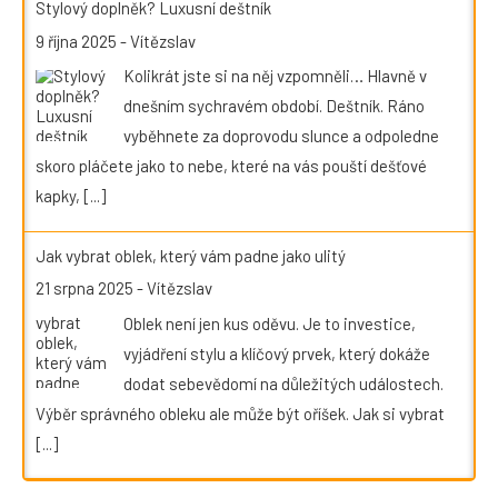
Stylový doplněk? Luxusní deštník
9 října 2025
-
Vítězslav
Kolikrát jste si na něj vzpomněli… Hlavně v
dnešním sychravém období. Deštník. Ráno
vyběhnete za doprovodu slunce a odpoledne
skoro pláčete jako to nebe, které na vás pouští dešťové
kapky,
[...]
Jak vybrat oblek, který vám padne jako ulitý
21 srpna 2025
-
Vítězslav
Oblek není jen kus oděvu. Je to investice,
vyjádření stylu a klíčový prvek, který dokáže
dodat sebevědomí na důležitých událostech.
Výběr správného obleku ale může být oříšek. Jak si vybrat
[...]