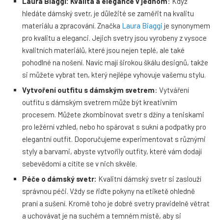
Laura Biaggi: Kvalita a elegance v jednom
: Když
hledáte dámský svetr, je důležité se zaměřit na kvalitu
materiálu a zpracování. Značka
Laura Biaggi
je synonymem
pro kvalitu a eleganci. Jejich svetry jsou vyrobeny z vysoce
kvalitních materiálů, které jsou nejen teplé, ale také
pohodlné na nošení. Navíc mají širokou škálu designů, takže
si můžete vybrat ten, který nejlépe vyhovuje vašemu stylu.
Vytvoření outfitu s dámským svetrem
: Vytváření
outfitu s dámským svetrem může být kreativním
procesem. Můžete zkombinovat svetr s džíny a teniskami
pro ležérní vzhled, nebo ho spárovat s sukní a podpatky pro
elegantní outfit. Doporučujeme experimentovat s různými
styly a barvami, abyste vytvořily outfity, které vám dodají
sebevědomí a cítíte se v nich skvěle.
Péče o dámský svetr:
Kvalitní dámský svetr si zaslouží
správnou péči. Vždy se řiďte pokyny na etiketě ohledně
praní a sušení. Kromě toho je dobré svetry pravidelně větrat
a uchovávat je na suchém a temném místě, aby si