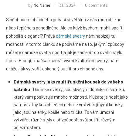
by
No Name
31.1.2024
0 comments
S příchodem chladného počasí si většina z nás ráda oblíkne
něco teplého a pohodlného. Ale co když bychom mohli spojit
pohodlí s elegancí? Právě
dámské svetry
nám nabízejí tu
možnost. V tomto článku se podíváme na to, jakými způsoby
můžete dámské svetry nosit a jak je začlenit do svého stylu.
Laura Biaggi, značka známá svými kvalitními svetry, nám
ukáže, jak vytvořit dokonalý outfit pro chladné dny.
Dámské svetry jako multifunkční kousek do vašeho
šatníku
: Dámské svetry jsou skvělým doplňkem šatníku,
který vám poskytuje mnoho možností. Můžete je nosit jako
samostatný kus oblečení nebo je vrstvit s jinými kousky,
jako jsou halenky, košile nebo trička. To vám umožní
vytvářet různé styly a přizpůsobit svůj outfit různým
příležitostem.