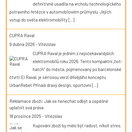
definitivně usadila na vrcholu technologického
potravního řetězce v automobilovém průmyslu. Jejich
vstup do světa elektromobility
[...]
CUPRA Raval
9 dubna 2026
-
Vítězslav
CUPRA Raval je jedním z nejočekávanějších
elektromobilů roku 2026. Tento kompaktní „hot-
hatch“ do města, pojmenovaný po barcelonské
čtvrti El Raval, je sériovou verzí dřívějšího konceptu
UrbanRebel. Přináší dravý design, sportovní
[...]
Reklamace zboží: Jak se nenechat odbýt a úspěšně
uplatnit svá práva
18 prosince 2025
-
Vítězslav
Kupování zboží by mělo být radost, nikoli stres.