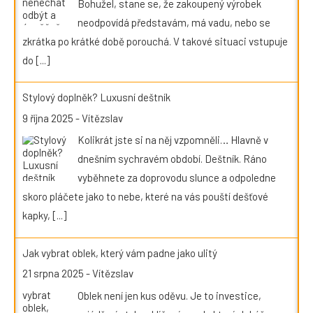
Bohužel, stane se, že zakoupený výrobek
neodpovídá představám, má vadu, nebo se
zkrátka po krátké době porouchá. V takové situaci vstupuje
do
[...]
Stylový doplněk? Luxusní deštník
9 října 2025
-
Vítězslav
Kolikrát jste si na něj vzpomněli… Hlavně v
dnešním sychravém období. Deštník. Ráno
vyběhnete za doprovodu slunce a odpoledne
skoro pláčete jako to nebe, které na vás pouští dešťové
kapky,
[...]
Jak vybrat oblek, který vám padne jako ulitý
21 srpna 2025
-
Vítězslav
Oblek není jen kus oděvu. Je to investice,