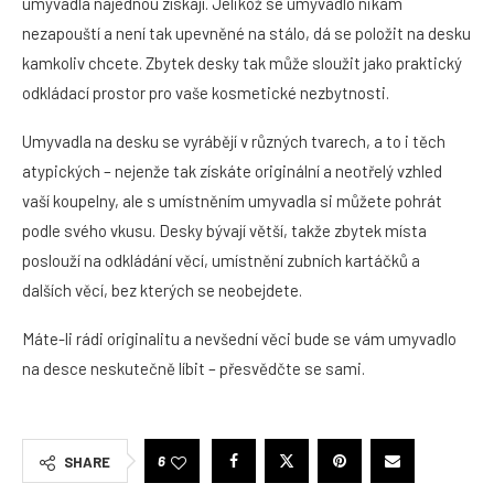
umyvadla najednou získají. Jelikož se umyvadlo nikam
nezapouští a není tak upevněné na stálo, dá se položit na desku
kamkoliv chcete. Zbytek desky tak může sloužit jako praktický
odkládací prostor pro vaše kosmetické nezbytnosti.
Umyvadla na desku se vyrábějí v různých tvarech, a to i těch
atypických – nejenže tak získáte originální a neotřelý vzhled
vaší koupelny, ale s umístněním umyvadla si můžete pohrát
podle svého vkusu. Desky bývají větší, takže zbytek místa
poslouží na odkládání věcí, umístnění zubních kartáčků a
dalších věcí, bez kterých se neobejdete.
Máte-li rádi originalitu a nevšední věci bude se vám umyvadlo
na desce neskutečně líbit – přesvědčte se sami.
6
SHARE