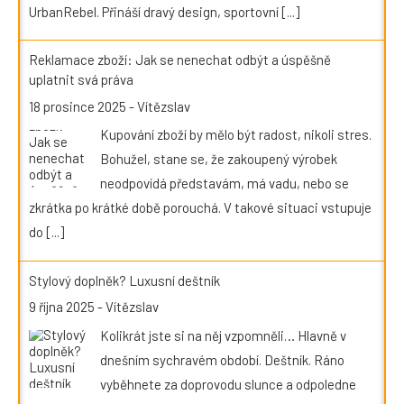
UrbanRebel. Přináší dravý design, sportovní
[...]
Reklamace zboží: Jak se nenechat odbýt a úspěšně
uplatnit svá práva
18 prosince 2025
-
Vítězslav
Kupování zboží by mělo být radost, nikoli stres.
Bohužel, stane se, že zakoupený výrobek
neodpovídá představám, má vadu, nebo se
zkrátka po krátké době porouchá. V takové situaci vstupuje
do
[...]
Stylový doplněk? Luxusní deštník
9 října 2025
-
Vítězslav
Kolikrát jste si na něj vzpomněli… Hlavně v
dnešním sychravém období. Deštník. Ráno
vyběhnete za doprovodu slunce a odpoledne