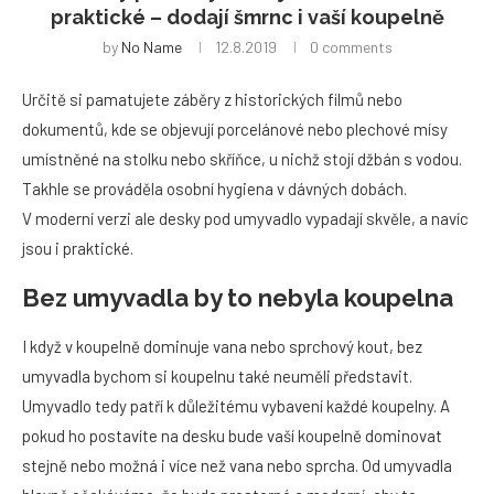
praktické – dodají šmrnc i vaší koupelně
by
No Name
12.8.2019
0 comments
Určitě si pamatujete záběry z historických filmů nebo
dokumentů, kde se objevují porcelánové nebo plechové mísy
umístněné na stolku nebo skříňce, u nichž stojí džbán s vodou.
Takhle se prováděla osobní hygiena v dávných dobách.
V moderní verzi ale desky pod umyvadlo vypadají skvěle, a navíc
jsou i praktické.
Bez umyvadla by to nebyla koupelna
I když v koupelně dominuje vana nebo sprchový kout, bez
umyvadla bychom si koupelnu také neuměli představit.
Umyvadlo tedy patří k důležitému vybavení každé koupelny. A
pokud ho postavíte na desku bude vaší koupelně dominovat
stejně nebo možná i více než vana nebo sprcha. Od umyvadla