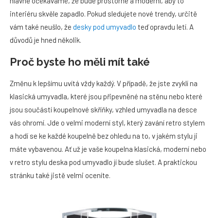
hlavně očekáváme, že bude prostorné a moderní, aby to
interiéru skvěle zapadlo. Pokud sledujete nové trendy, určitě
vám také neušlo, že
desky pod umyvadlo
teď opravdu letí. A
důvodů je hned několik.
Proč byste ho měli mít také
Změnu k lepšímu uvítá vždy každý. V případě, že jste zvyklí na
klasická umyvadla, které jsou připevněné na stěnu nebo které
jsou součástí koupelnové skříňky, vzhled umyvadla na desce
vás ohromí. Jde o velmi moderní styl, který zavání retro stylem
a hodí se ke každé koupelně bez ohledu na to, v jakém stylu ji
máte vybavenou. Ať už je vaše koupelna klasická, moderní nebo
v retro stylu deska pod umyvadlo jí bude slušet. A praktickou
stránku také jistě velmi oceníte.