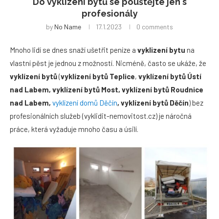
Do vyklízení bytů se pouštějte jen s
profesionály
by
No Name
17.1.2023
0 comments
Mnoho lidí se dnes snaží ušetřit peníze a
vyklizení bytu
na
vlastní pěst je jednou z možností. Nicméně, často se ukáže, že
vyklízení bytů
(
vyklízení bytů Teplice
,
vyklízení bytů Ústí
nad Labem, vyklízení bytů Most, vyklízení bytů Roudnice
nad Labem,
vyklízení domů Děčín
, vyklízení bytů Děčín
) bez
profesionálních služeb (vyklidit-nemovitost.cz) je náročná
práce, která vyžaduje mnoho času a úsilí.