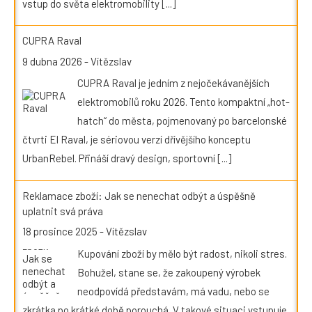
vstup do světa elektromobility
[...]
CUPRA Raval
9 dubna 2026
-
Vítězslav
CUPRA Raval je jedním z nejočekávanějších
elektromobilů roku 2026. Tento kompaktní „hot-
hatch“ do města, pojmenovaný po barcelonské
čtvrti El Raval, je sériovou verzí dřívějšího konceptu
UrbanRebel. Přináší dravý design, sportovní
[...]
Reklamace zboží: Jak se nenechat odbýt a úspěšně
uplatnit svá práva
18 prosince 2025
-
Vítězslav
Kupování zboží by mělo být radost, nikoli stres.
Bohužel, stane se, že zakoupený výrobek
neodpovídá představám, má vadu, nebo se
zkrátka po krátké době porouchá. V takové situaci vstupuje