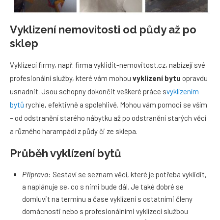
Vyklizení nemovitosti od půdy až po
sklep
Vyklízecí firmy, např. firma vyklidit-nemovitost.cz, nabízejí své
profesionální služby, které vám mohou
vyklizení bytu
opravdu
usnadnit. Jsou schopny dokončit veškeré práce s
vyklízením
bytů
rychle, efektivně a spolehlivě. Mohou vám pomoci se vším
– od odstranění starého nábytku až po odstranění starých věcí
a různého harampádí z půdy či ze sklepa.
Průběh vyklízení bytů
Příprava
: Sestaví se seznam věcí, které je potřeba vyklidit,
a naplánuje se, co s nimi bude dál. Je také dobré se
domluvit na termínu a čase vyklízení s ostatními členy
domácnosti nebo s profesionálními vyklízecí službou