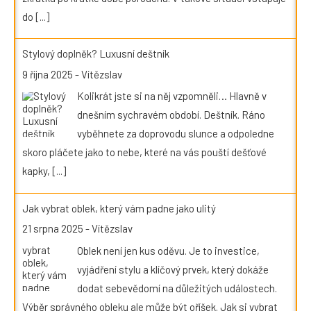
do
[...]
Stylový doplněk? Luxusní deštník
9 října 2025
-
Vítězslav
Kolikrát jste si na něj vzpomněli… Hlavně v
dnešním sychravém období. Deštník. Ráno
vyběhnete za doprovodu slunce a odpoledne
skoro pláčete jako to nebe, které na vás pouští dešťové
kapky,
[...]
Jak vybrat oblek, který vám padne jako ulitý
21 srpna 2025
-
Vítězslav
Oblek není jen kus oděvu. Je to investice,
vyjádření stylu a klíčový prvek, který dokáže
dodat sebevědomí na důležitých událostech.
Výběr správného obleku ale může být oříšek. Jak si vybrat