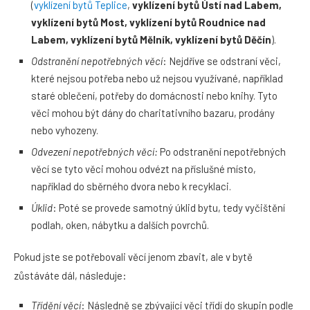
(
vyklízení bytů Teplice
,
vyklízení bytů Ústí nad Labem,
vyklízení bytů Most, vyklízení bytů Roudnice nad
Labem, vyklízení bytů Mělník, vyklízení bytů Děčín
).
Odstranění nepotřebných věcí
: Nejdříve se odstraní věci,
které nejsou potřeba nebo už nejsou využívané, například
staré oblečení, potřeby do domácnosti nebo knihy. Tyto
věci mohou být dány do charitativního bazaru, prodány
nebo vyhozeny.
Odvezení nepotřebných věcí:
Po odstranění nepotřebných
věcí se tyto věci mohou odvézt na příslušné místo,
například do sběrného dvora nebo k recyklaci.
Úklid
: Poté se provede samotný úklid bytu, tedy vyčištění
podlah, oken, nábytku a dalších povrchů.
Pokud jste se potřebovali věcí jenom zbavit, ale v bytě
zůstáváte dál, následuje:
Třídění věcí
: Následně se zbývající věci třídí do skupin podle