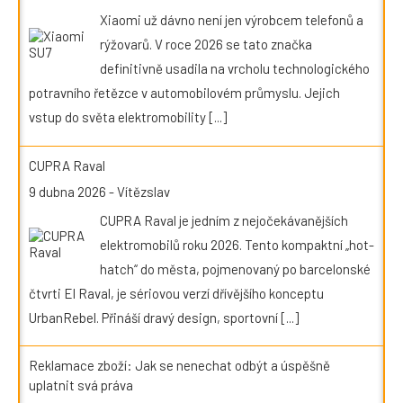
Xiaomi už dávno není jen výrobcem telefonů a
rýžovarů. V roce 2026 se tato značka
definitivně usadila na vrcholu technologického
potravního řetězce v automobilovém průmyslu. Jejich
vstup do světa elektromobility
[...]
CUPRA Raval
9 dubna 2026
-
Vítězslav
CUPRA Raval je jedním z nejočekávanějších
elektromobilů roku 2026. Tento kompaktní „hot-
hatch“ do města, pojmenovaný po barcelonské
čtvrti El Raval, je sériovou verzí dřívějšího konceptu
UrbanRebel. Přináší dravý design, sportovní
[...]
Reklamace zboží: Jak se nenechat odbýt a úspěšně
uplatnit svá práva