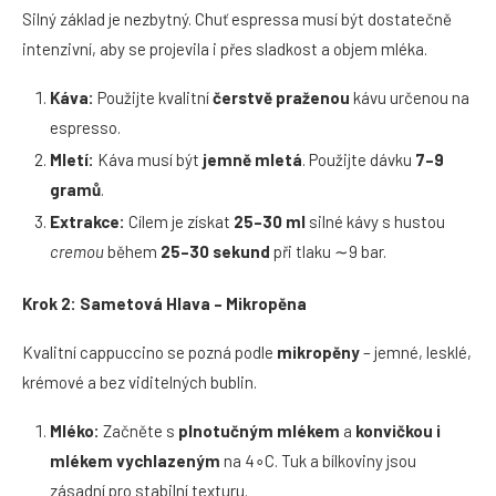
Silný základ je nezbytný. Chuť espressa musí být dostatečně
intenzivní, aby se projevila i přes sladkost a objem mléka.
Káva:
Použijte kvalitní
čerstvě praženou
kávu určenou na
espresso.
Mletí:
Káva musí být
jemně mletá
. Použijte dávku
7–9
gramů
.
Extrakce:
Cílem je získat
25–30 ml
silné kávy s hustou
cremou
během
25–30 sekund
při tlaku ∼9 bar.
Krok 2: Sametová Hlava –
Mikrop
ěna
Kvalitní cappuccino se pozná podle
mikrop
ěny
– jemné, lesklé,
krémové a bez viditelných bublin.
Ml
é
ko:
Začněte s
plnotučným ml
é
kem
a
konvi
čkou i
ml
é
kem vychlazeným
na 4∘C. Tuk a bílkoviny jsou
zásadní pro stabilní texturu.