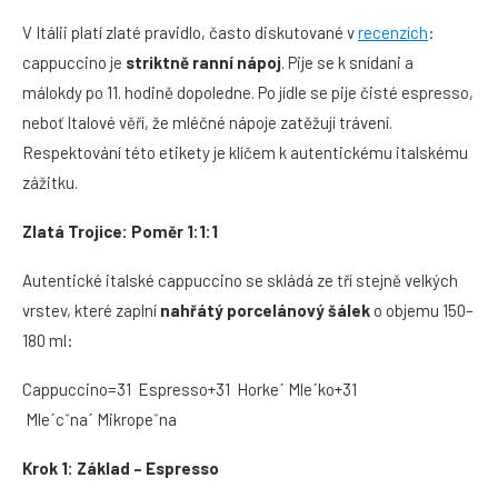
V Itálii platí zlaté pravidlo, často diskutované v
recenz
ích
:
cappuccino je
striktn
ě
rann
í nápoj
. Pije se k snídani a
málokdy po 11. hodině dopoledne. Po jídle se pije čisté espresso,
neboť Italové věří, že mléčné nápoje zatěžují trávení.
Respektování této etikety je klíčem k autentickému italskému
zážitku.
Zlatá Trojice: Pomě
r 1:1:1
Autentické italské cappuccino se skládá ze tří stejně velkých
vrstev, které zaplní
nah
řátý
porcel
ánový šálek
o objemu 150–
180 ml:
Cappuccino=31 Espresso+31 Horkeˊ Mleˊko+31
Mleˊcˇnaˊ Mikropeˇna
Krok 1: Základ –
Espresso