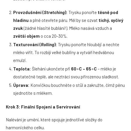
Provzdušnění (
Stretching
):
Trysku ponořte
těsně pod
hladinu
a plně otevřete páru. Měl by se ozvat
tich
ý, syčivý
zvuk
(žádné hlasité bublání!). Mléko nasává vzduch a
zvětší objem
o cca 20-30%.
Texturov
ání (
Rolling
):
Trysku ponořte hlouběji a nechte
mléko vířit. To rozbíjí velké bubliny a vytváří hedvábnou
emulzi.
Teplota:
Šlehání ukončete při
60
∘
C – 65
∘
C
– mléko je
dostatečně teplé, ale neztrácí svou přirozenou sladkost.
Úprava:
Konvičkou bouchněte o stůl a zakružte, čímž pěnu
sjednotíte s mlékem.
Krok 3: Finální Spojení
a Serv
írování
Nalévání je umění, které spojuje jednotlivé složky do
harmonického celku.