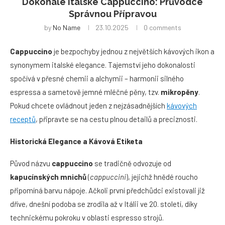
Dokonalé Italské Cappuccino: Průvodce
Správnou Přípravou
by
No Name
23.10.2025
0 comments
Cappuccino
je bezpochyby jednou z největších kávových ikon a
synonymem italské elegance. Tajemství jeho dokonalosti
spočívá v přesné chemii a alchymii – harmonii silného
espressa a sametově jemné mléčné pěny, tzv.
mikrop
ěny
.
Pokud chcete ovládnout jeden z nejzásadnějších
k
ávových
receptů
, připravte se na cestu plnou detailů a preciznosti.
Historická
Elegance a K
ávová Etiketa
Původ názvu
cappuccino
se tradičně odvozuje od
kapucí
nsk
ých mnichů
(
cappuccini
), jejichž hnědé roucho
připomíná barvu nápoje. Ačkoli první předchůdci existovali již
dříve, dnešní podoba se zrodila až v Itálii ve 20. století, díky
technickému pokroku v oblasti espresso strojů.