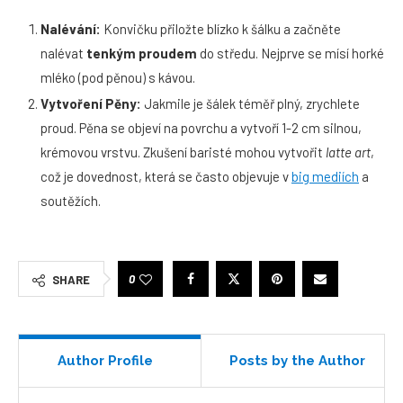
Nal
é
vání:
Konvičku přiložte blízko k šálku a začněte
nalévat
tenkým proudem
do středu. Nejprve se mísí horké
mléko (pod pěnou) s kávou.
Vytvoření Pěny:
Jakmile je šálek téměř plný, zrychlete
proud. Pěna se objeví na povrchu a vytvoří 1-2 cm silnou,
krémovou vrstvu. Zkušení baristé mohou vytvořit
latte art
,
což je dovednost, která se často objevuje v
big
medi
ích
a
soutěžích.
0
SHARE
Author Profile
Posts by the Author