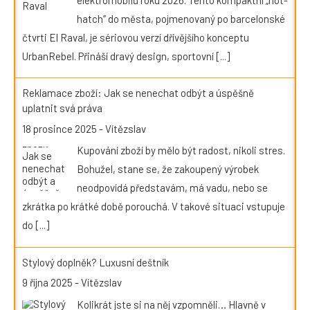
hatch“ do města, pojmenovaný po barcelonské
čtvrti El Raval, je sériovou verzí dřívějšího konceptu
UrbanRebel. Přináší dravý design, sportovní
[...]
Reklamace zboží: Jak se nenechat odbýt a úspěšně
uplatnit svá práva
18 prosince 2025
-
Vítězslav
Kupování zboží by mělo být radost, nikoli stres.
Bohužel, stane se, že zakoupený výrobek
neodpovídá představám, má vadu, nebo se
zkrátka po krátké době porouchá. V takové situaci vstupuje
do
[...]
Stylový doplněk? Luxusní deštník
9 října 2025
-
Vítězslav
Kolikrát jste si na něj vzpomněli… Hlavně v