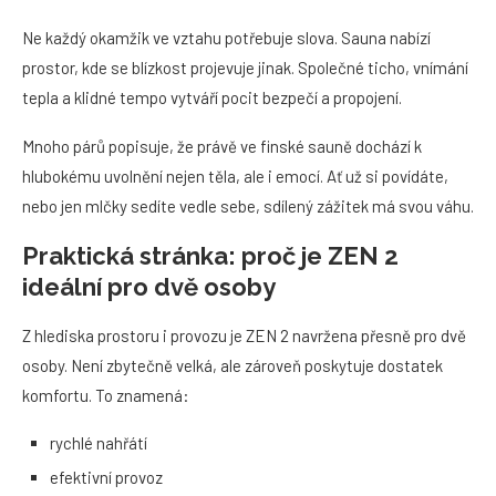
Ne každý okamžik ve vztahu potřebuje slova. Sauna nabízí
prostor, kde se blízkost projevuje jinak. Společné ticho, vnímání
tepla a klidné tempo vytváří pocit bezpečí a propojení.
Mnoho párů popisuje, že právě ve finské sauně dochází k
hlubokému uvolnění nejen těla, ale i emocí. Ať už si povídáte,
nebo jen mlčky sedíte vedle sebe, sdílený zážitek má svou váhu.
Praktická stránka: proč je ZEN 2
ideální pro dvě osoby
Z hlediska prostoru i provozu je ZEN 2 navržena přesně pro dvě
osoby. Není zbytečně velká, ale zároveň poskytuje dostatek
komfortu. To znamená:
rychlé nahřátí
efektivní provoz