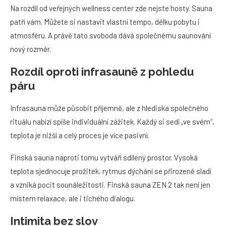
Na rozdíl od veřejných wellness center zde nejste hosty. Sauna
patří vám. Můžete si nastavit vlastní tempo, délku pobytu i
atmosféru. A právě tato svoboda dává společnému saunování
nový rozměr.
Rozdíl oproti infrasauně z pohledu
páru
Infrasauna může působit příjemně, ale z hlediska společného
rituálu nabízí spíše individuální zážitek. Každý si sedí „ve svém“,
teplota je nižší a celý proces je více pasivní.
Finská sauna naproti tomu vytváří sdílený prostor. Vysoká
teplota sjednocuje prožitek, rytmus dýchání se přirozeně sladí
a vzniká pocit sounáležitosti. Finská sauna ZEN 2 tak není jen
místem relaxace, ale i tichého dialogu.
Intimita bez slov