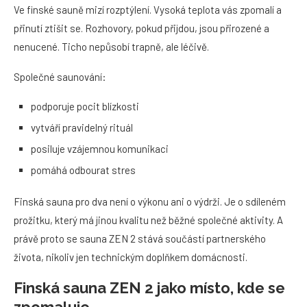
Ve finské sauně mizí rozptýlení. Vysoká teplota vás zpomalí a
přinutí ztišit se. Rozhovory, pokud přijdou, jsou přirozené a
nenucené. Ticho nepůsobí trapně, ale léčivě.
Společné saunování:
podporuje pocit blízkosti
vytváří pravidelný rituál
posiluje vzájemnou komunikaci
pomáhá odbourat stres
Finská sauna pro dva není o výkonu ani o výdrži. Je o sdíleném
prožitku, který má jinou kvalitu než běžné společné aktivity. A
právě proto se sauna ZEN 2 stává součástí partnerského
života, nikoliv jen technickým doplňkem domácnosti.
Finská sauna ZEN 2 jako místo, kde se