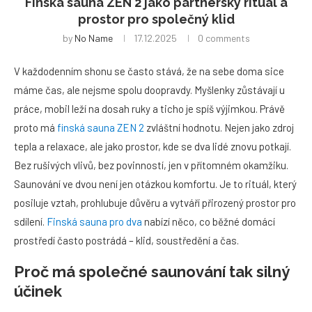
Finská sauna ZEN 2 jako partnerský rituál a
prostor pro společný klid
by
No Name
17.12.2025
0 comments
V každodenním shonu se často stává, že na sebe doma sice
máme čas, ale nejsme spolu doopravdy. Myšlenky zůstávají u
práce, mobil leží na dosah ruky a ticho je spíš výjimkou. Právě
proto má
finská sauna ZEN 2
zvláštní hodnotu. Nejen jako zdroj
tepla a relaxace, ale jako prostor, kde se dva lidé znovu potkají.
Bez rušivých vlivů, bez povinností, jen v přítomném okamžiku.
Saunování ve dvou není jen otázkou komfortu. Je to rituál, který
posiluje vztah, prohlubuje důvěru a vytváří přirozený prostor pro
sdílení.
Finská sauna pro dva
nabízí něco, co běžné domácí
prostředí často postrádá – klid, soustředění a čas.
Proč má společné saunování tak silný
účinek