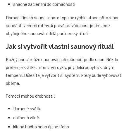
snadné začlenění do domácnosti
Domácí finská sauna tohoto typu se rychle stane přirozenou
součástí večerní rutiny. A právě pravidelnost je tím, co z
obyčejného saunování dělá partnerský rituál.
Jak si vytvořit vlastní saunový rituál
Každý pár si může saunování přizpůsobit podle sebe. Někdo
preferuje krátké, intenzivní cykly, jiný delší pobyt s klidným
tempem. Důležité je vytvořit si systém, který bude vyhovovat
oběma.
Pomoci mohou drobnosti:
tlumené světlo
oblíbená vůně
klidná hudba nebo úplné ticho