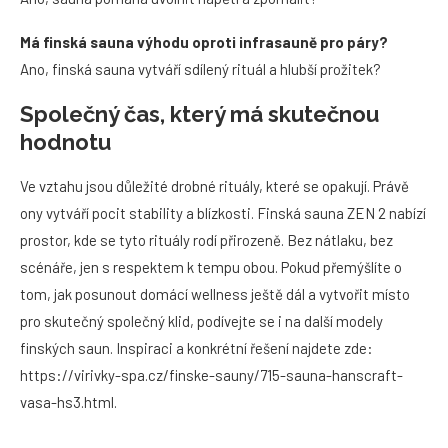
Má finská sauna výhodu oproti infrasauně pro páry?
Ano, finská sauna vytváří sdílený rituál a hlubší prožitek?
Společný čas, který má skutečnou
hodnotu
Ve vztahu jsou důležité drobné rituály, které se opakují. Právě
ony vytváří pocit stability a blízkosti. Finská sauna ZEN 2 nabízí
prostor, kde se tyto rituály rodí přirozeně. Bez nátlaku, bez
scénáře, jen s respektem k tempu obou. Pokud přemýšlíte o
tom, jak posunout domácí wellness ještě dál a vytvořit místo
pro skutečný společný klid, podívejte se i na další modely
finských saun. Inspiraci a konkrétní řešení najdete zde:
https://virivky-spa.cz/finske-sauny/715-sauna-hanscraft-
vasa-hs3.html.