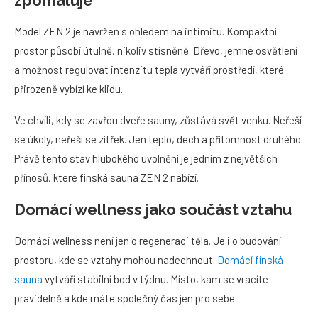
zpomaluje
Model ZEN 2 je navržen s ohledem na intimitu. Kompaktní
prostor působí útulně, nikoliv stísněně. Dřevo, jemné osvětlení
a možnost regulovat intenzitu tepla vytváří prostředí, které
přirozeně vybízí ke klidu.
Ve chvíli, kdy se zavřou dveře sauny, zůstává svět venku. Neřeší
se úkoly, neřeší se zítřek. Jen teplo, dech a přítomnost druhého.
Právě tento stav hlubokého uvolnění je jedním z největších
přínosů, které finská sauna ZEN 2 nabízí.
Domácí wellness jako součást vztahu
Domácí wellness není jen o regeneraci těla. Je i o budování
prostoru, kde se vztahy mohou nadechnout.
Domácí finská
sauna
vytváří stabilní bod v týdnu. Místo, kam se vracíte
pravidelně a kde máte společný čas jen pro sebe.