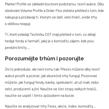
Market Profile se základní burzovní podstatou, teorií aukce. Díky
sledování Volume Profile a Order Flox získáte přehled o tom, kde
nakupují a prodávají ti, kterým se daří, velcí hráči, a kde trhy
s oblibou reagují.
Ti, kteří ovládají Techniku COT mají přehled o tom, co dělají
hedge fondy a farmáři, jaký je o komoditu zájem, kde jsou
peněžní limity…
Porozumějte trhům i pozorujte
Zní to jednoduše, ale není tomu tak. Přesto můžete díky teorii
aukce prozřít a poznat, jak skutečně trhy fungují. Pozorovat
můžete, jak fungují fondy, banky, spekulanti, ať už malí, nebo
velcí, producenti a jiní. Naučíte se číst stopy velkých hráčů,
naučíte se uspět i tímto způsobem na burze.
Naučíte se analyzovat trhy Forex, akcie, index, komodity…