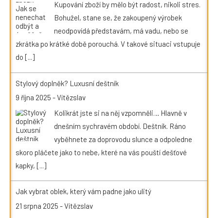
Kupování zboží by mělo být radost, nikoli stres.
Bohužel, stane se, že zakoupený výrobek
neodpovídá představám, má vadu, nebo se
zkrátka po krátké době porouchá. V takové situaci vstupuje
do
[...]
Stylový doplněk? Luxusní deštník
9 října 2025
-
Vítězslav
Kolikrát jste si na něj vzpomněli… Hlavně v
dnešním sychravém období. Deštník. Ráno
vyběhnete za doprovodu slunce a odpoledne
skoro pláčete jako to nebe, které na vás pouští dešťové
kapky,
[...]
Jak vybrat oblek, který vám padne jako ulitý
21 srpna 2025
-
Vítězslav