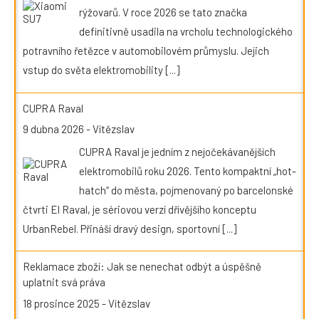
rýžovarů. V roce 2026 se tato značka
definitivně usadila na vrcholu technologického
potravního řetězce v automobilovém průmyslu. Jejich
vstup do světa elektromobility
[...]
CUPRA Raval
9 dubna 2026
-
Vítězslav
CUPRA Raval je jedním z nejočekávanějších
elektromobilů roku 2026. Tento kompaktní „hot-
hatch“ do města, pojmenovaný po barcelonské
čtvrti El Raval, je sériovou verzí dřívějšího konceptu
UrbanRebel. Přináší dravý design, sportovní
[...]
Reklamace zboží: Jak se nenechat odbýt a úspěšně
uplatnit svá práva
18 prosince 2025
-
Vítězslav