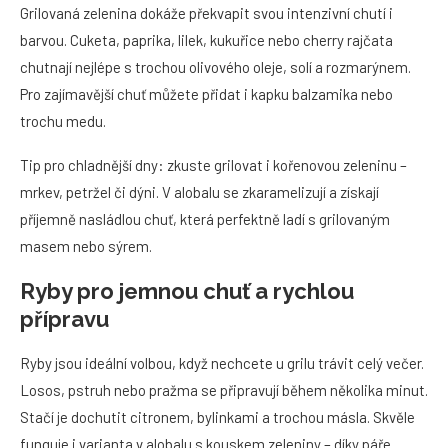
Grilovaná zelenina dokáže překvapit svou intenzivní chutí i
barvou. Cuketa, paprika, lilek, kukuřice nebo cherry rajčata
chutnají nejlépe s trochou olivového oleje, solí a rozmarýnem.
Pro zajímavější chuť můžete přidat i kapku balzamika nebo
trochu medu.
Tip pro chladnější dny: zkuste grilovat i kořenovou zeleninu –
mrkev, petržel či dýni. V alobalu se zkaramelizují a získají
příjemně nasládlou chuť, která perfektně ladí s grilovaným
masem nebo sýrem.
Ryby pro jemnou chuť a rychlou
přípravu
Ryby jsou ideální volbou, když nechcete u grilu trávit celý večer.
Losos, pstruh nebo pražma se připravují během několika minut.
Stačí je dochutit citronem, bylinkami a trochou másla. Skvěle
funguje i varianta v alobalu s kouskem zeleniny – díky páře