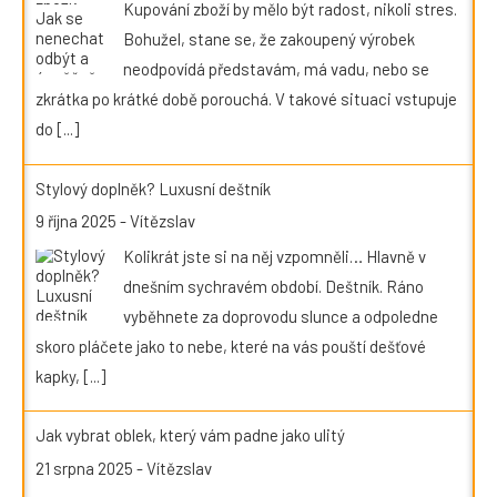
Kupování zboží by mělo být radost, nikoli stres.
Bohužel, stane se, že zakoupený výrobek
neodpovídá představám, má vadu, nebo se
zkrátka po krátké době porouchá. V takové situaci vstupuje
do
[...]
Stylový doplněk? Luxusní deštník
9 října 2025
-
Vítězslav
Kolikrát jste si na něj vzpomněli… Hlavně v
dnešním sychravém období. Deštník. Ráno
vyběhnete za doprovodu slunce a odpoledne
skoro pláčete jako to nebe, které na vás pouští dešťové
kapky,
[...]
Jak vybrat oblek, který vám padne jako ulitý
21 srpna 2025
-
Vítězslav