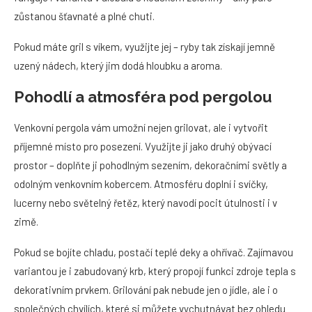
zůstanou šťavnaté a plné chuti.
Pokud máte gril s víkem, využijte jej – ryby tak získají jemně
uzený nádech, který jim dodá hloubku a aroma.
Pohodlí a atmosféra pod pergolou
Venkovní pergola vám umožní nejen grilovat, ale i vytvořit
příjemné místo pro posezení. Využijte ji jako druhý obývací
prostor – doplňte ji pohodlným sezením, dekoračními světly a
odolným venkovním kobercem. Atmosféru doplní i svíčky,
lucerny nebo světelný řetěz, který navodí pocit útulnosti i v
zimě.
Pokud se bojíte chladu, postačí teplé deky a ohřívač. Zajímavou
variantou je i zabudovaný krb, který propojí funkci zdroje tepla s
dekorativním prvkem. Grilování pak nebude jen o jídle, ale i o
společných chvílích, které si můžete vychutnávat bez ohledu