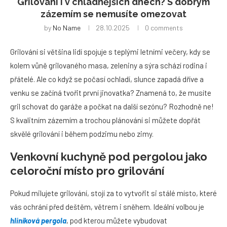
Grilování i v chladnějších dnech? S dobrým
zázemím se nemusíte omezovat
by
No Name
28.10.2025
0 comments
Grilování si většina lidí spojuje s teplými letními večery, kdy se
kolem vůně grilovaného masa, zeleniny a sýra schází rodina i
přátelé. Ale co když se počasí ochladí, slunce zapadá dříve a
venku se začíná tvořit první jinovatka? Znamená to, že musíte
gril schovat do garáže a počkat na další sezónu? Rozhodně ne!
S kvalitním zázemím a trochou plánování si můžete dopřát
skvělé grilování i během podzimu nebo zimy.
Venkovní kuchyně pod pergolou jako
celoroční místo pro grilování
Pokud milujete grilování, stojí za to vytvořit si stálé místo, které
vás ochrání před deštěm, větrem i sněhem. Ideální volbou je
hliníková pergola
, pod kterou můžete vybudovat