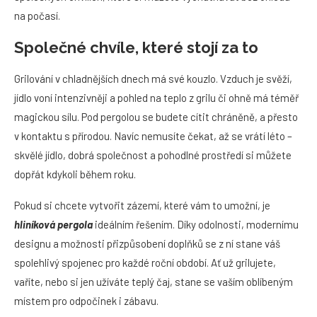
na počasí.
Společné chvíle, které stojí za to
Grilování v chladnějších dnech má své kouzlo. Vzduch je svěží,
jídlo voní intenzivněji a pohled na teplo z grilu či ohně má téměř
magickou sílu. Pod pergolou se budete cítit chráněně, a přesto
v kontaktu s přírodou. Navíc nemusíte čekat, až se vrátí léto –
skvělé jídlo, dobrá společnost a pohodlné prostředí si můžete
dopřát kdykoli během roku.
Pokud si chcete vytvořit zázemí, které vám to umožní, je
hliníková pergola
ideálním řešením. Díky odolnosti, modernímu
designu a možnosti přizpůsobení doplňků se z ní stane váš
spolehlivý spojenec pro každé roční období. Ať už grilujete,
vaříte, nebo si jen užíváte teplý čaj, stane se vaším oblíbeným
místem pro odpočinek i zábavu.