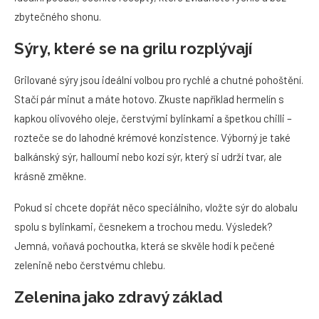
zbytečného shonu.
Sýry, které se na grilu rozplývají
Grilované sýry jsou ideální volbou pro rychlé a chutné pohoštění.
Stačí pár minut a máte hotovo. Zkuste například hermelín s
kapkou olivového oleje, čerstvými bylinkami a špetkou chilli –
rozteče se do lahodné krémové konzistence. Výborný je také
balkánský sýr, halloumi nebo kozí sýr, který si udrží tvar, ale
krásně změkne.
Pokud si chcete dopřát něco speciálního, vložte sýr do alobalu
spolu s bylinkami, česnekem a trochou medu. Výsledek?
Jemná, voňavá pochoutka, která se skvěle hodí k pečené
zelenině nebo čerstvému chlebu.
Zelenina jako zdravý základ