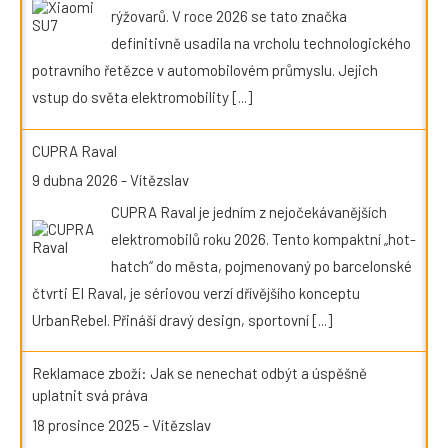
rýžovarů. V roce 2026 se tato značka
definitivně usadila na vrcholu technologického
potravního řetězce v automobilovém průmyslu. Jejich
vstup do světa elektromobility
[...]
CUPRA Raval
9 dubna 2026
-
Vítězslav
CUPRA Raval je jedním z nejočekávanějších
elektromobilů roku 2026. Tento kompaktní „hot-
hatch“ do města, pojmenovaný po barcelonské
čtvrti El Raval, je sériovou verzí dřívějšího konceptu
UrbanRebel. Přináší dravý design, sportovní
[...]
Reklamace zboží: Jak se nenechat odbýt a úspěšně
uplatnit svá práva
18 prosince 2025
-
Vítězslav