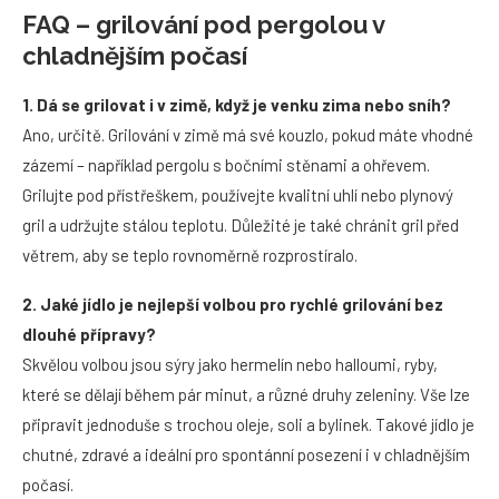
FAQ – grilování pod pergolou v
chladnějším počasí
1. Dá se grilovat i v zimě, když je venku zima nebo sníh?
Ano, určitě. Grilování v zimě má své kouzlo, pokud máte vhodné
zázemí – například pergolu s bočními stěnami a ohřevem.
Grilujte pod přístřeškem, používejte kvalitní uhlí nebo plynový
gril a udržujte stálou teplotu. Důležité je také chránit gril před
větrem, aby se teplo rovnoměrně rozprostíralo.
2. Jaké jídlo je nejlepší volbou pro rychlé grilování bez
dlouhé přípravy?
Skvělou volbou jsou sýry jako hermelín nebo halloumi, ryby,
které se dělají během pár minut, a různé druhy zeleniny. Vše lze
připravit jednoduše s trochou oleje, soli a bylinek. Takové jídlo je
chutné, zdravé a ideální pro spontánní posezení i v chladnějším
počasí.