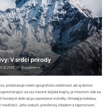
PRO MUŽE
vy: V srdci prírody
21.12.2023
0 comments
ies, predstavuje nielen geografickú zvláštnosť, ale aj domov
zprestierajúci sa cez viaceré ázijské krajiny, je miestom, kde sa
 horských dolín až po zasnežené vrcholky, Himaláj je kolískou
h meditácií. Jeho vzduch, preniknutý chladom a tajomstvom,