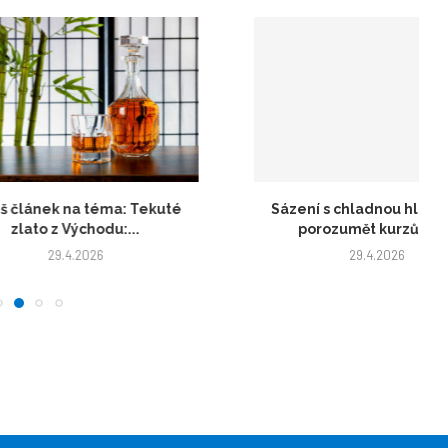
ek na téma: Tekuté
Sázení s chladnou hlavou: Jak
 z Východu:...
porozumět kurzům a...
29.4.2026
29.4.2026