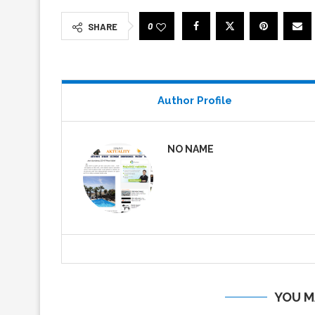
0
SHARE
Author Profile
NO NAME
YOU M