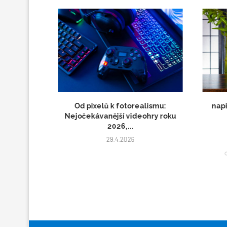
 tipů, jak
Od pixelů k fotorealismu:
napiš člán
Nejočekávanější videohry roku
zlato
2026,...
29.4.2026