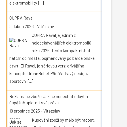
elektromobility
[...]
CUPRA Raval
9 dubna 2026
-
Vítězslav
CUPRA Raval je jedním z
nejočekávanějších elektromobilů
roku 2026. Tento kompaktní „hot-
hatch“ do města, pojmenovaný po barcelonské
čtvrti El Raval, je sériovou verzí dřívějšího
konceptu UrbanRebel. Přináší dravý design,
sportovní
[...]
Reklamace zboží: Jak se nenechat odbýt a
úspěšně uplatnit svá práva
18 prosince 2025
-
Vítězslav
Kupování zboží by mělo být radost,