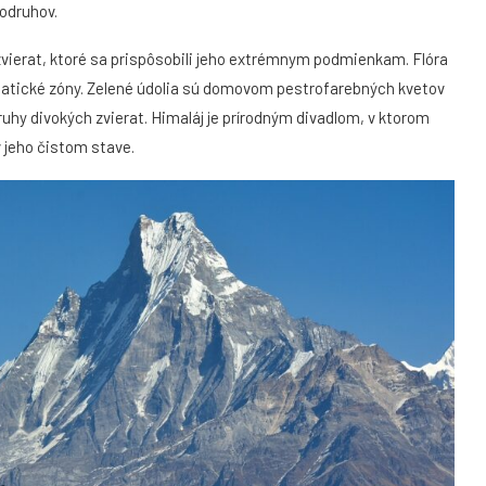
rodruhov.
 zvierat, ktoré sa prispôsobili jeho extrémnym podmienkam. Flóra
imatické zóny. Zelené údolia sú domovom pestrofarebných kvetov
ruhy divokých zvierat. Himaláj je prírodným divadlom, v ktorom
 jeho čistom stave.