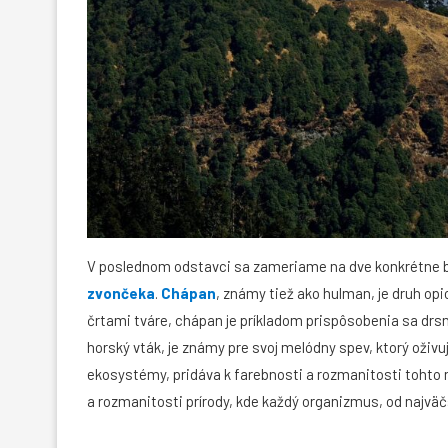
V poslednom odstavci sa zameriame na dve konkrétne by
zvončeka
.
Chápan
, známy tiež ako hulman, je druh op
črtami tváre, chápan je príkladom prispôsobenia sa drs
horský vták, je známy pre svoj melódny spev, ktorý oživuj
ekosystémy, pridáva k farebnosti a rozmanitosti tohto 
a rozmanitosti prírody, kde každý organizmus, od najväč