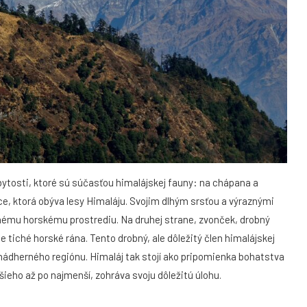
tosti, ktoré sú súčasťou himalájskej fauny: na chápana a
ice, ktorá obýva lesy Himaláju. Svojim dlhým srsťou a výraznými
nému horskému prostrediu. Na druhej strane, zvonček, drobný
e tiché horské rána. Tento drobný, ale dôležitý člen himalájskej
nádherného regiónu. Himaláj tak stojí ako pripomienka bohatstva
šieho až po najmenší, zohráva svoju dôležitú úlohu.