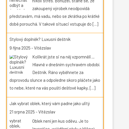
nikoli stres. Bohužel, stane se, že
zakoupený výrobek neodpovídá
představám, má vadu, nebo se zkrátka po krátké
době porouchá. V takové situaci vstupuje do
[...]
Stylový doplněk? Luxusní deštník
9 října 2025
-
Vítězslav
Kolikrát jste si na něj vzpomněli…
Hlavně v dnešním sychravém období.
Deštník. Ráno vyběhnete za
doprovodu slunce a odpoledne skoro pláčete jako
to nebe, které na vás pouští dešťové kapky,
[...]
Jak vybrat oblek, který vám padne jako ulitý
21 srpna 2025
-
Vítězslav
Oblek není jen kus oděvu. Je to
investice, vyjádření stylu a klíčový