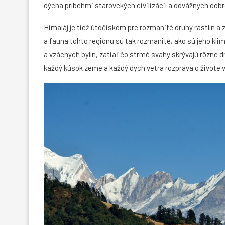
dýcha príbehmi starovekých civilizácií a odvážnych dob
Himaláj je tiež útočiskom pre rozmanité druhy rastlín a
a fauna tohto regiónu sú tak rozmanité, ako sú jeho kl
a vzácnych bylín, zatiaľ čo strmé svahy skrývajú rôzne d
každý kúsok zeme a každý dych vetra rozpráva o živote v