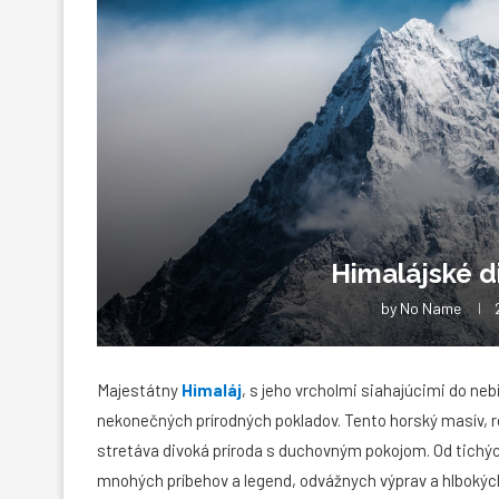
Himalájské di
by
No Name
Majestátny
Himaláj
, s jeho vrcholmi siahajúcimi do neb
nekonečných prírodných pokladov. Tento horský masív, ro
stretáva divoká príroda s duchovným pokojom. Od tichých
mnohých príbehov a legend, odvážnych výprav a hlbokýc