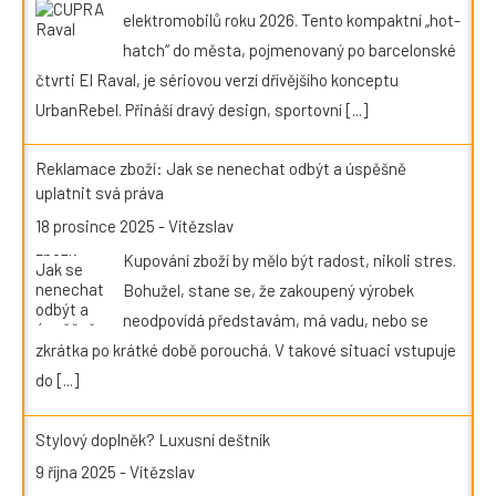
elektromobilů roku 2026. Tento kompaktní „hot-
hatch“ do města, pojmenovaný po barcelonské
čtvrti El Raval, je sériovou verzí dřívějšího konceptu
UrbanRebel. Přináší dravý design, sportovní
[...]
Reklamace zboží: Jak se nenechat odbýt a úspěšně
uplatnit svá práva
18 prosince 2025
-
Vítězslav
Kupování zboží by mělo být radost, nikoli stres.
Bohužel, stane se, že zakoupený výrobek
neodpovídá představám, má vadu, nebo se
zkrátka po krátké době porouchá. V takové situaci vstupuje
do
[...]
Stylový doplněk? Luxusní deštník
9 října 2025
-
Vítězslav