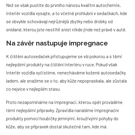
Než se však pustíte do prvního nánosu kvalitní autochemie,
interiér vozidla vysajte, a to včetně prohlubní v sedačkách, kde
se obvykle schovávají nejrůznější zbytky nebo drobky od
snídaně, kterou jste nestihli sníst nikde jinde než právě v autě.
Na závěr nastupuje impregnace
K čištění autosedaček přistupujeme se vší pokorou a s těmi
nejlepšími produkty na čištění interiéru v ruce. Pokud však
interiér vozidla vyčistíme, nenecháváme kožené autosedačky
ladem, ale snažíme se o to, aby kůže nepopraskala, ale zůstala
co nejvíce v nejlepším stavu.
Proto nezapomínáme na impregnaci, kterou opět provádíme
těmi nejlepšími přípravky. Zpravidla nanášíme impregnační
produkty pomocí houbičky jemnými, krouživými pohyby do
kůže, aby se přípravek dostal skutečně tam, kde má.