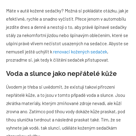
Máte v autě kožené sedačky? Možná si pokládáte otázku, jak je
efektivně, rychle a snadno vyčistit. Přece jenom v automobilu
jezdíte dnes a denně a nestojí o to, aby právě špinavé sedačky
stály za nekomfortní jízdou nebo špinavým oblečením, které se
ušpiní právě vlivem nečistot usazených na sedačce. Abyste se
nemuseli ještě uchýlit k
renovaci kožených sedaček
,
prozraďme si, jak tedy k čištění sedaček přistupovat.
Voda a slunce jako nepřátelé kůže
Úvodem je třeba si uvědomit, že existují takoví přirození
nepřátelé kůže, a to jsou v tomto případě voda a slunce. Jsou
zkrátka materiály, kterým zmiňované zdroje nevadí, ale kůži
zrovna ano. Zatímco pod tíhou vody dokáže kůže praskat, pod
tíhou sluníčka tvrdnout a následně praskat také. Tím, že se
vyhnete jak vodě, tak slunci, uděláte koženým sedačkám