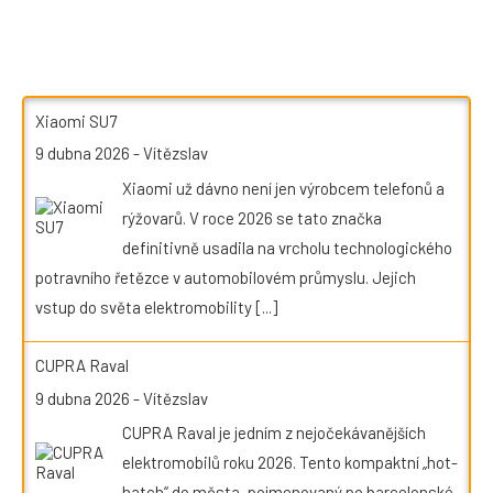
Xiaomi SU7
9 dubna 2026
-
Vítězslav
Xiaomi už dávno není jen výrobcem telefonů a
rýžovarů. V roce 2026 se tato značka
definitivně usadila na vrcholu technologického
potravního řetězce v automobilovém průmyslu. Jejich
vstup do světa elektromobility
[...]
CUPRA Raval
9 dubna 2026
-
Vítězslav
CUPRA Raval je jedním z nejočekávanějších
elektromobilů roku 2026. Tento kompaktní „hot-
hatch“ do města, pojmenovaný po barcelonské