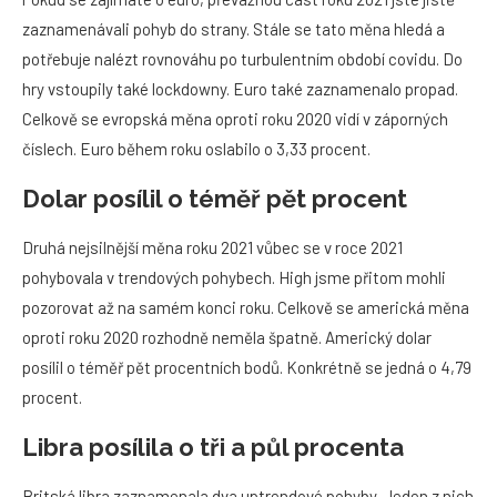
zaznamenávali pohyb do strany. Stále se tato měna hledá a
potřebuje nalézt rovnováhu po turbulentním období covidu. Do
hry vstoupily také lockdowny. Euro také zaznamenalo propad.
Celkově se evropská měna oproti roku 2020 vidí v záporných
číslech. Euro během roku oslabilo o 3,33 procent.
Dolar posílil o téměř pět procent
Druhá nejsilnější měna roku 2021 vůbec se v roce 2021
pohybovala v trendových pohybech. High jsme přitom mohli
pozorovat až na samém konci roku. Celkově se americká měna
oproti roku 2020 rozhodně neměla špatně. Americký dolar
posílil o téměř pět procentních bodů. Konkrétně se jedná o 4,79
procent.
Libra posílila o tři a půl procenta
Britská libra zaznamenala dva uptrendové pohyby. Jeden z nich