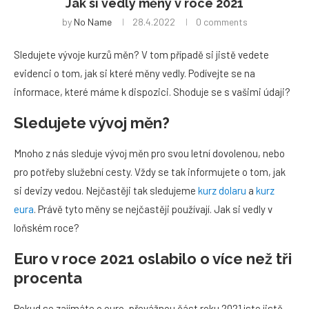
Jak si vedly měny v roce 2021
by
No Name
28.4.2022
0 comments
Sledujete vývoje kurzů měn? V tom případě si jistě vedete
evidenci o tom, jak si které měny vedly. Podívejte se na
informace, které máme k dispozici. Shoduje se s vašimi údaji?
Sledujete vývoj měn?
Mnoho z nás sleduje vývoj měn pro svou letní dovolenou, nebo
pro potřeby služební cesty. Vždy se tak informujete o tom, jak
si devizy vedou. Nejčastěji tak sledujeme
kurz dolaru
a
kurz
eura
. Právě tyto měny se nejčastěji používají. Jak si vedly v
loňském roce?
Euro v roce 2021 oslabilo o více než tři
procenta
Pokud se zajímáte o euro, převážnou část roku 2021 jste jistě