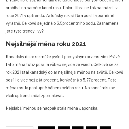
probíhal na samém konci roku. Dolar i libra se tak nacházeli v
roce 2021 v uptrendu. Za loňský rok si libra posílila poměrně
výrazně. Celkově se jedná o 3,5procentního bodu. Zaznamenali
jste tyto trendy i vy?
Nejsilnější měna roku 2021
Kanadský dolar se může pyšnit pomyslným prvenstvím. Právě
tato měna totiž posílila vůbec nejvíce ze všech. Celkově se za
rok 2021 stal kanadský dolar nejsilnější měnou na světě. Celkově
posílil o více než pět procent, konkrétně o 5,77 procent. Tato
měna rostla postupně během celého roku. Na konci roku se
však uptrend začal zpomalovat.
Nejslabší měnou se naopak stala měna Japonska.