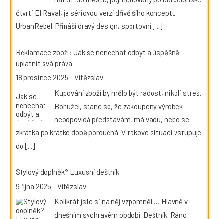
čtvrti El Raval, je sériovou verzí dřívějšího konceptu
UrbanRebel. Přináší dravý design, sportovní
[...]
Reklamace zboží: Jak se nenechat odbýt a úspěšně
uplatnit svá práva
18 prosince 2025
-
Vítězslav
Kupování zboží by mělo být radost, nikoli stres.
Bohužel, stane se, že zakoupený výrobek
neodpovídá představám, má vadu, nebo se
zkrátka po krátké době porouchá. V takové situaci vstupuje
do
[...]
Stylový doplněk? Luxusní deštník
9 října 2025
-
Vítězslav
Kolikrát jste si na něj vzpomněli… Hlavně v
dnešním sychravém období. Deštník. Ráno