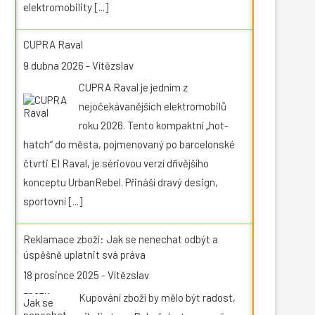
elektromobility
[...]
CUPRA Raval
9 dubna 2026
-
Vítězslav
CUPRA Raval je jedním z
nejočekávanějších elektromobilů
roku 2026. Tento kompaktní „hot-
hatch“ do města, pojmenovaný po barcelonské
čtvrti El Raval, je sériovou verzí dřívějšího
konceptu UrbanRebel. Přináší dravý design,
sportovní
[...]
Reklamace zboží: Jak se nenechat odbýt a
úspěšně uplatnit svá práva
18 prosince 2025
-
Vítězslav
Kupování zboží by mělo být radost,