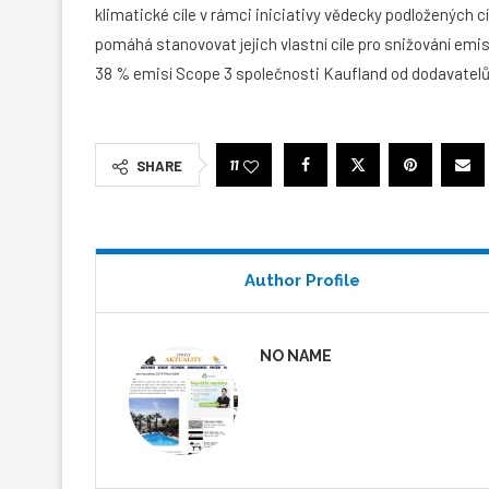
klimatické cíle v rámci iniciativy vědecky podložených c
pomáhá stanovovat jejich vlastní cíle pro snižování emisí
38 % emisí Scope 3 společnosti Kaufland od dodavatelů, k
11
SHARE
Author Profile
NO NAME