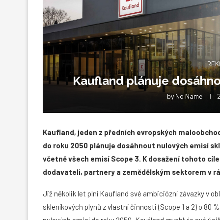
REK
Kaufland plánuje dosáhno
by
No Name
Kaufland, jeden z předních evropských maloobchodníc
do roku 2050 plánuje dosáhnout nulových emisí sk
včetně všech emisí Scope 3. K dosažení tohoto cíl
dodavateli, partnery a zemědělským sektorem v r
Již několik let plní Kaufland své ambiciózní závazky v o
skleníkových plynů z vlastní činnosti (Scope 1 a 2) o 8
nulových emisí do roku 2050, Kaufland zrychluje své úsilí