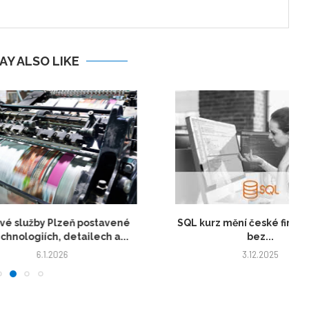
AY ALSO LIKE
žby Plzeň postavené
SQL kurz mění české firmy z videa
giích, detailech a...
bez...
6.1.2026
3.12.2025