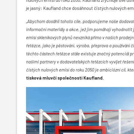
je jasný: Kaufland chce dosáhnout čistých nulových emis
„
Abychom dosáhli tohoto cíle, podporujeme naše dodavate
informační materiály a akce, jež jim pomáhají vyhodnotit j
emisí skleníkových plynů nevzniká přímo v našich prodej
řetězce, jako je pěstování, výroba, přeprava a používání 
těchto částech řetězce stále existuje značný potenciál p
našimi partnery v dodavatelských řetězcích vyvíjet řešen
čistých nulových emisí do roku 2050 je ambiciózní cíl, k
tisková mluvčí společnosti Kaufland.