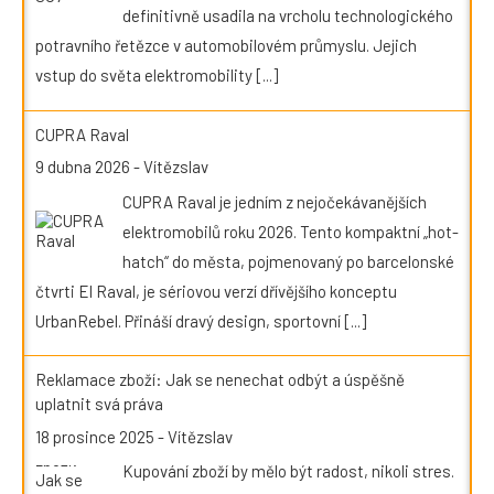
definitivně usadila na vrcholu technologického
potravního řetězce v automobilovém průmyslu. Jejich
vstup do světa elektromobility
[...]
CUPRA Raval
9 dubna 2026
-
Vítězslav
CUPRA Raval je jedním z nejočekávanějších
elektromobilů roku 2026. Tento kompaktní „hot-
hatch“ do města, pojmenovaný po barcelonské
čtvrti El Raval, je sériovou verzí dřívějšího konceptu
UrbanRebel. Přináší dravý design, sportovní
[...]
Reklamace zboží: Jak se nenechat odbýt a úspěšně
uplatnit svá práva
18 prosince 2025
-
Vítězslav
Kupování zboží by mělo být radost, nikoli stres.