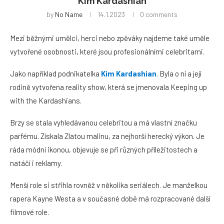
Kim Kardashian
by
No Name
14.1.2023
0 comments
Mezi běžnými umělci, herci nebo zpěváky najdeme také uměle
vytvořené osobnosti, které jsou profesionálními celebritami.
Jako například podnikatelka
Kim Kardashian
. Byla o ní a její
rodině vytvořena reality show, která se jmenovala Keeping up
with the Kardashians.
Brzy se stala vyhledávanou celebritou a má vlastní značku
parfému. Získala Zlatou malinu, za nejhorší herecký výkon. Je
ráda módní ikonou, objevuje se při různých příležitostech a
natáčí i reklamy.
Menší role si střihla rovněž v několika seriálech. Je manželkou
rapera Kayne Westa a v současné době má rozpracované další
filmové role.