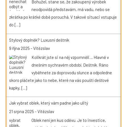
Bohužel, stane se, že zakoupený výrobek
neodpovídá představám, má vadu, nebo se
zkrátka po krátké době porouchá. V takové situaci vstupuje
do
[...]
Stylový doplněk? Luxusní deštník
9 října 2025
-
Vítězslav
Kolikrát jste si na něj vzpomněli… Hlavně v
dnešním sychravém období. Deštník. Ráno
vyběhnete za doprovodu slunce a odpoledne
skoro pláčete jako to nebe, které na vás pouští dešťové
kapky,
[...]
Jak vybrat oblek, který vám padne jako ulitý
21 srpna 2025
-
Vítězslav
Oblek není jen kus oděvu. Je to investice,