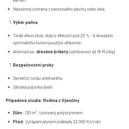
Nástěnná ochrana z nerezového plechu nebo skla.
Výběr paliva
Tvrdé dřevo (buk, dub) s vlhkostí pod 20 % – k dosažení
optimálního hoření použijte vlhkoměr.
Alternativa:
dřevěné brikety
(výhřevnost až 18 MJ/kg).
Bezpečnostní prvky
Detektor oxidu uhelnatého.
Dětská pojistka dveří.
Případová studie: Rodina z Vysočiny
Dům
: 120 m², izolovaný polystyrenem.
Před
: Vytápění plynem (náklady 22 000 Kč/rok).