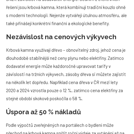
řešení jsou krbová kamna, která kombinují tradiční kouzlo ohně
s moderní technologií. Nejenže vytvářejí útulnou atmosféru, ale
také přinášejí konkrétní finanční a ekologické benefity.
Nezávislost na cenových výkyvech
Krbová kamna využívají dřevo – obnovitelný zdroj, jehož cena je
dlouhodobě stabilnější než ceny plynu nebo elektřiny. Zatímco
dodavatel energie může každoročně upravovat tarify v
závislosti na tržních výkyvech, zásoby dřeva si můžete zajistit
na několik let dopředu. Například cena dřeva v ČR mezi lety
2020 a 2024 vzrostla pouze o 12 %, zatímco cena elektřiny za
stejné období skokově poskočila o 58 %.
Úspora až 50 % nákladů
Podle výpočtů zveřejněných na portálech o bydlení může
přechod na krbová kamna snížit roční výdaje za vytápění až na