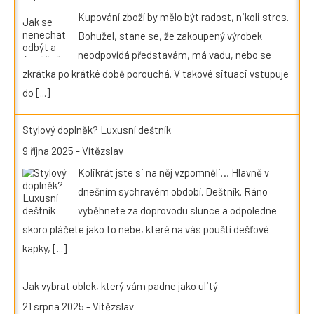
Kupování zboží by mělo být radost, nikoli stres.
Bohužel, stane se, že zakoupený výrobek
neodpovídá představám, má vadu, nebo se
zkrátka po krátké době porouchá. V takové situaci vstupuje
do
[...]
Stylový doplněk? Luxusní deštník
9 října 2025
-
Vítězslav
Kolikrát jste si na něj vzpomněli… Hlavně v
dnešním sychravém období. Deštník. Ráno
vyběhnete za doprovodu slunce a odpoledne
skoro pláčete jako to nebe, které na vás pouští dešťové
kapky,
[...]
Jak vybrat oblek, který vám padne jako ulitý
21 srpna 2025
-
Vítězslav