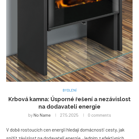
BYDLENÍ
Krbová kamna: Úsporné řešení a nezávislost
na dodavateli energie
by
No Name
27.5.2025
0 comments
V době rostoucích cen energií hledají domácnosti cesty, jak
snížit závislost na dodavateli energie. Jedním z efektivních