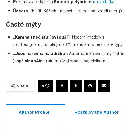
Po
: Instalace kamen
Romotop Hybrid
+
fotovoltaika
.
Úspora
: 15 000 Kč/rok + nezávislost na dodavateli energie.
Časté mýty
„Kamna znečišťují ovzduší“
: Moderní modely s
EcoDesignem produkují o 90 % méně emisí než staré typy.
„Jsou náročná na údržbu“
: Automatické systémy čištění
(např.
cleanAir+
) minimalizují práci s popelníkem.
0
SHARE
Author Profile
Posts by the Author