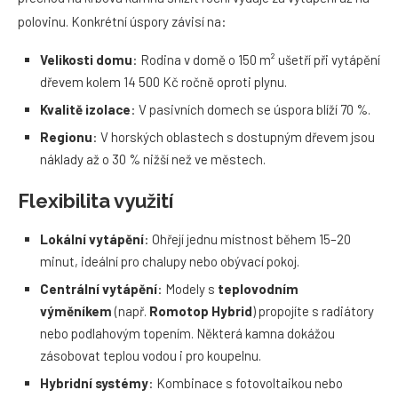
polovinu. Konkrétní úspory závisí na:
Velikosti domu
: Rodina v domě o 150 m² ušetří při vytápění
dřevem kolem 14 500 Kč ročně oproti plynu.
Kvalitě izolace
: V pasivních domech se úspora blíží 70 %.
Regionu
: V horských oblastech s dostupným dřevem jsou
náklady až o 30 % nižší než ve městech.
Flexibilita využití
Lokální vytápění
: Ohřejí jednu místnost během 15–20
minut, ideální pro chalupy nebo obývací pokoj.
Centrální vytápění
: Modely s
teplovodním
výměníkem
(např.
Romotop Hybrid
) propojíte s radiátory
nebo podlahovým topením. Některá kamna dokážou
zásobovat teplou vodou i pro koupelnu.
Hybridní systémy
: Kombinace s fotovoltaikou nebo