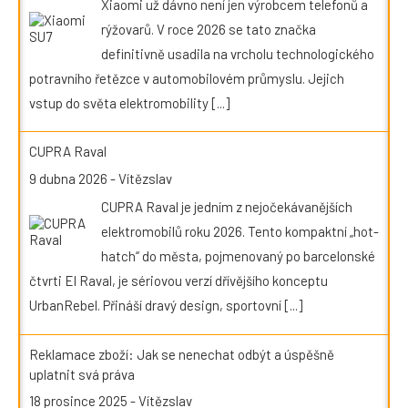
Xiaomi už dávno není jen výrobcem telefonů a
rýžovarů. V roce 2026 se tato značka
definitivně usadila na vrcholu technologického
potravního řetězce v automobilovém průmyslu. Jejich
vstup do světa elektromobility
[...]
CUPRA Raval
9 dubna 2026
-
Vítězslav
CUPRA Raval je jedním z nejočekávanějších
elektromobilů roku 2026. Tento kompaktní „hot-
hatch“ do města, pojmenovaný po barcelonské
čtvrti El Raval, je sériovou verzí dřívějšího konceptu
UrbanRebel. Přináší dravý design, sportovní
[...]
Reklamace zboží: Jak se nenechat odbýt a úspěšně
uplatnit svá práva
18 prosince 2025
-
Vítězslav