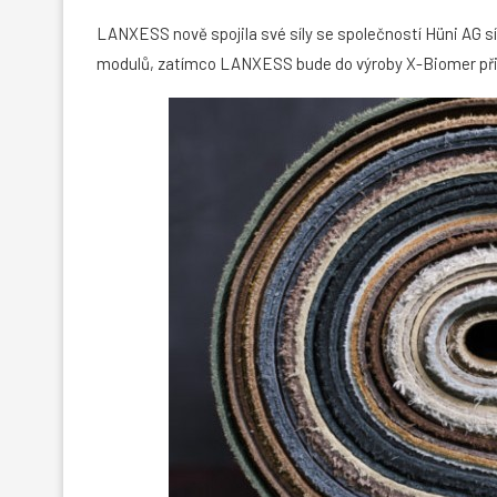
LANXESS nově spojila své síly se společností Hüni AG sí
modulů, zatímco LANXESS bude do výroby X-Biomer přis