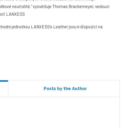
íkové neutralitě,“
vysvětluje Thomas Brackemeyer, vedoucí
nosti LANXESS
chodní jednotkou LANXESS’s Leather jsou k dispozici na
Posts by the Author