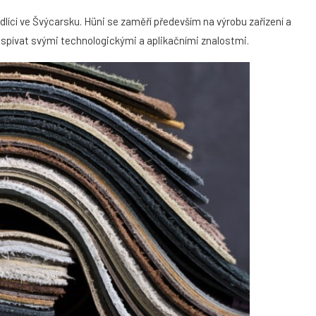
dlící ve Švýcarsku. Hüni se zaměří především na výrobu zařízení a
pívat svými technologickými a aplikačními znalostmi.