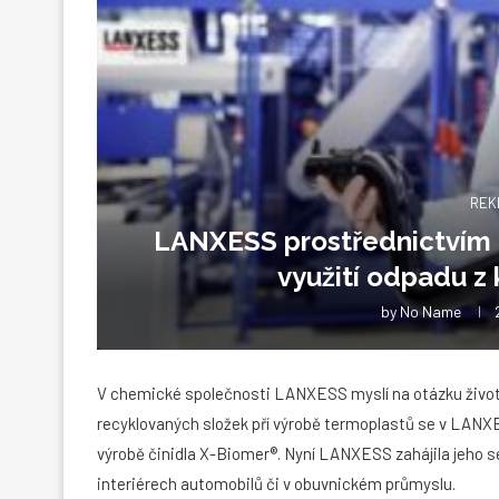
REK
LANXESS prostřednictvím t
využití odpadu z
by
No Name
V chemické společnosti LANXESS myslí na otázku životní
recyklovaných složek pří výrobě termoplastů se v LANXE
výrobě činidla X-Biomer®. Nyní LANXESS zahájila jeho sé
interiérech automobilů či v obuvnickém průmyslu.