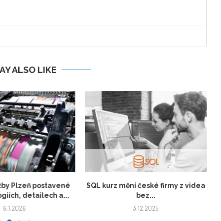
AY ALSO LIKE
žby Plzeň postavené
SQL kurz mění české firmy z videa
giích, detailech a...
bez...
6.1.2026
3.12.2025