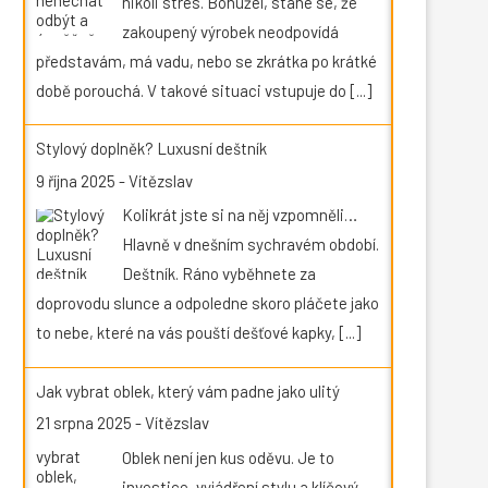
nikoli stres. Bohužel, stane se, že
zakoupený výrobek neodpovídá
představám, má vadu, nebo se zkrátka po krátké
době porouchá. V takové situaci vstupuje do
[...]
Stylový doplněk? Luxusní deštník
9 října 2025
-
Vítězslav
Kolikrát jste si na něj vzpomněli…
Hlavně v dnešním sychravém období.
Deštník. Ráno vyběhnete za
doprovodu slunce a odpoledne skoro pláčete jako
to nebe, které na vás pouští dešťové kapky,
[...]
Jak vybrat oblek, který vám padne jako ulitý
21 srpna 2025
-
Vítězslav
Oblek není jen kus oděvu. Je to
investice, vyjádření stylu a klíčový