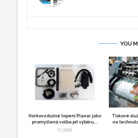
YOU M
dresa s
Horkovzdušné topení Planar jako
Tiskové slu
promyšlená volba při výběru...
na technolo
11.1.2026