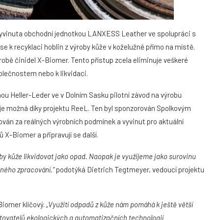
a vyvinuta obchodní jednotkou LANXESS Leather ve spolupráci s
e k recyklaci hoblin z výroby kůže v koželužně přímo na místě.
robě činidel X-Biomer. Tento přístup zcela eliminuje veškeré
olečnostem nebo k likvidaci.
u Heller-Leder ve v Dolním Sasku pilotní závod na výrobu
 je možná díky projektu ReeL. Ten byl sponzorován Spolkovým
ván za reálných výrobních podmínek a vyvinut pro aktuální
ů X-Biomer a připravují se další.
by kůže likvidovat jako opad. Naopak je využijeme jako surovinu
ného zpracování,“
podotýká Dietrich Tegtmeyer, vedoucí projektu
iomer klíčový.
„Využití odpadů z kůže nám pomáhá k ještě větší
ytovatelů ekologických a automatizačních technologií