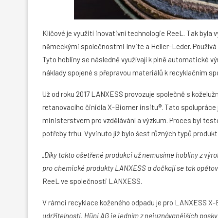
Klíčové je využití inovativní technologie ReeL. Tak byl
německými společnostmi Invite a Heller-Leder. Používá s
Tyto hobliny se následně využívají k plně automatické vý
náklady spojené s přepravou materiálů k recyklačním sp
Už od roku 2017 LANXESS provozuje společně s koželužno
retanovacího činidla X-Biomer insitu®. Tato spolupráce
ministerstvem pro vzdělávání a výzkum. Proces byl testo
potřeby trhu. Vyvinuto již bylo šest různých typů produkt
„Díky takto ošetřené produkci už nemusíme hobliny z výro
pro chemické produkty LANXESS a dočkají se tak opětov
ReeL ve společnosti LANXESS.
V rámci recyklace koženého odpadu je pro LANXESS X-B
udržitelnosti. Hüni AG je jedním z nejuznávanějších posk