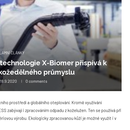
LAMNÍ ČLÁNKY
echnologie X-Biomer přispívá k
 kožedělného průmyslu
28.9.2020
0 comments
ho prostředí a globálního oteplování. Kromě využívání
SS zabývají i zpracováním odpadu z koželužen. Ten se používá při
riovou výrobu. Ekologicky zpracovanou kůži je možné využít i v