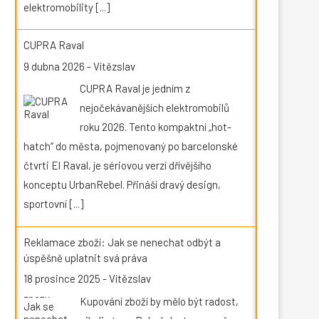
elektromobility
[...]
CUPRA Raval
9 dubna 2026
-
Vítězslav
CUPRA Raval je jedním z
nejočekávanějších elektromobilů
roku 2026. Tento kompaktní „hot-
hatch“ do města, pojmenovaný po barcelonské
čtvrti El Raval, je sériovou verzí dřívějšího
konceptu UrbanRebel. Přináší dravý design,
sportovní
[...]
Reklamace zboží: Jak se nenechat odbýt a
úspěšně uplatnit svá práva
18 prosince 2025
-
Vítězslav
Kupování zboží by mělo být radost,