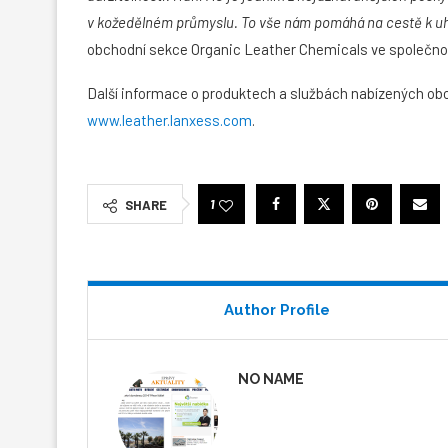
v kožedělném průmyslu. To vše nám pomáhá na cestě k uhl
obchodní sekce Organic Leather Chemicals ve společ
Další informace o produktech a službách nabízených ob
www.leather.lanxess.com
.
1
SHARE
Author Profile
NO NAME