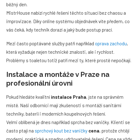
běžný den.
MistrHouse nabízí rychlé řešení těchto situací bez chaosu a
improvizace. Díky online systému objednávek víte předem, co
vás čeká, kdy technik dorazí a jaký bude postup prací.
Mezi často poptávané služby patří například
oprava zachodu
,
která vyžaduje nejen technické znalosti, ale i rychlost.
Problémy s toaletou totiž patří mezi ty, které prostě nepočkají.
Instalace a montáže v Praze na
profesionální úrovni
Pokud hledáte kvalitní
instalace Praha
, jste na správném
místě. Naši odborníci mají zkušenosti s montáží sanitární
techniky, baterií i moderních koupelnových řešení.
Velmi oblíbená je dnes například sprcha bez vaničky. Klienti se
často ptají na
sprchový kout bez vaničky
cena
, protože chtějí
moderní, praktické a snadno udržovatelné řešení. Cena se vždy