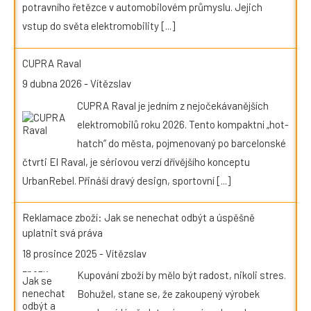
potravního řetězce v automobilovém průmyslu. Jejich
vstup do světa elektromobility
[...]
CUPRA Raval
9 dubna 2026
-
Vítězslav
CUPRA Raval je jedním z nejočekávanějších
elektromobilů roku 2026. Tento kompaktní „hot-
hatch“ do města, pojmenovaný po barcelonské
čtvrti El Raval, je sériovou verzí dřívějšího konceptu
UrbanRebel. Přináší dravý design, sportovní
[...]
Reklamace zboží: Jak se nenechat odbýt a úspěšně
uplatnit svá práva
18 prosince 2025
-
Vítězslav
Kupování zboží by mělo být radost, nikoli stres.
Bohužel, stane se, že zakoupený výrobek