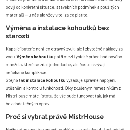
odvíjí od konkrétní situace, stavebních podmínek a použitých
materiálů — u nás ale vždy víte, za co platíte.
Výměna a instalace kohoutků bez
starostí
Kapající baterie není jen otravný zvuk, ale i zbytečné náklady za
vodu.
Výměna kohoutku
patří mezi typické práce hodinového
manžela, které se zdají jednoduché, ale často skrývají
nečekané komplikace.
Stejně tak
instalace kohoutku
vyžaduje správné napojení,
utěsnění a kontrolu funkčnosti. Díky zkušeným řemeslníkům z
MistrHouse máte jistotu, že vše bude fungovat tak, jak má —
bez dodatečných oprav.
Proč si vybrat právě MistrHouse
Naším cílem není jen opravit problém, ale nabídnout dlouhodobě