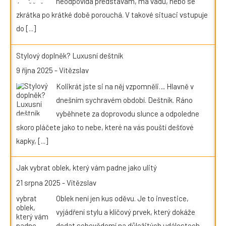
neodpovídá představám, má vadu, nebo se
zkrátka po krátké době porouchá. V takové situaci vstupuje
do
[...]
Stylový doplněk? Luxusní deštník
9 října 2025
-
Vítězslav
Kolikrát jste si na něj vzpomněli… Hlavně v
dnešním sychravém období. Deštník. Ráno
vyběhnete za doprovodu slunce a odpoledne
skoro pláčete jako to nebe, které na vás pouští dešťové
kapky,
[...]
Jak vybrat oblek, který vám padne jako ulitý
21 srpna 2025
-
Vítězslav
Oblek není jen kus oděvu. Je to investice,
vyjádření stylu a klíčový prvek, který dokáže
dodat sebevědomí na důležitých událostech.