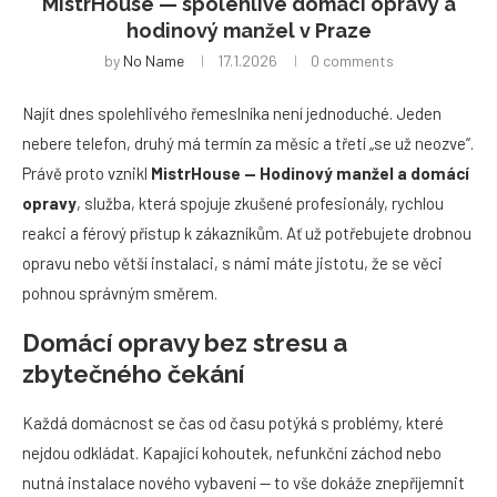
MistrHouse — spolehlivé domácí opravy a
hodinový manžel v Praze
by
No Name
17.1.2026
0 comments
Najít dnes spolehlivého řemeslníka není jednoduché. Jeden
nebere telefon, druhý má termín za měsíc a třetí „se už neozve“.
Právě proto vznikl
MistrHouse — Hodinový manžel a domácí
opravy
, služba, která spojuje zkušené profesionály, rychlou
reakci a férový přístup k zákazníkům. Ať už potřebujete drobnou
opravu nebo větší instalaci, s námi máte jistotu, že se věci
pohnou správným směrem.
Domácí opravy bez stresu a
zbytečného čekání
Každá domácnost se čas od času potýká s problémy, které
nejdou odkládat. Kapající kohoutek, nefunkční záchod nebo
nutná instalace nového vybavení — to vše dokáže znepříjemnit