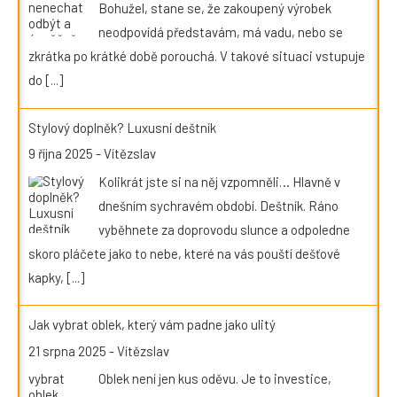
Bohužel, stane se, že zakoupený výrobek
neodpovídá představám, má vadu, nebo se
zkrátka po krátké době porouchá. V takové situaci vstupuje
do
[...]
Stylový doplněk? Luxusní deštník
9 října 2025
-
Vítězslav
Kolikrát jste si na něj vzpomněli… Hlavně v
dnešním sychravém období. Deštník. Ráno
vyběhnete za doprovodu slunce a odpoledne
skoro pláčete jako to nebe, které na vás pouští dešťové
kapky,
[...]
Jak vybrat oblek, který vám padne jako ulitý
21 srpna 2025
-
Vítězslav
Oblek není jen kus oděvu. Je to investice,