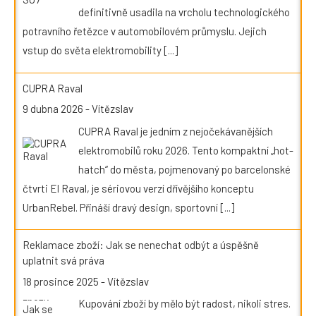
definitivně usadila na vrcholu technologického
potravního řetězce v automobilovém průmyslu. Jejich
vstup do světa elektromobility
[...]
CUPRA Raval
9 dubna 2026
-
Vítězslav
CUPRA Raval je jedním z nejočekávanějších
elektromobilů roku 2026. Tento kompaktní „hot-
hatch“ do města, pojmenovaný po barcelonské
čtvrti El Raval, je sériovou verzí dřívějšího konceptu
UrbanRebel. Přináší dravý design, sportovní
[...]
Reklamace zboží: Jak se nenechat odbýt a úspěšně
uplatnit svá práva
18 prosince 2025
-
Vítězslav
Kupování zboží by mělo být radost, nikoli stres.