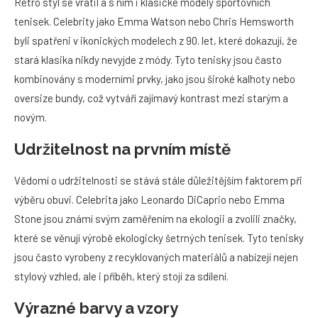
Retro styl se vrátil a s ním i klasické modely sportovních
tenisek. Celebrity jako Emma Watson nebo Chris Hemsworth
byli spatřeni v ikonických modelech z 90. let, které dokazují, že
stará klasika nikdy nevyjde z módy. Tyto tenisky jsou často
kombinovány s moderními prvky, jako jsou široké kalhoty nebo
oversize bundy, což vytváří zajímavý kontrast mezi starým a
novým.
Udržitelnost na prvním místě
Vědomí o udržitelnosti se stává stále důležitějším faktorem při
výběru obuvi. Celebrita jako Leonardo DiCaprio nebo Emma
Stone jsou známí svým zaměřením na ekologii a zvolili značky,
které se věnují výrobě ekologicky šetrných tenisek. Tyto tenisky
jsou často vyrobeny z recyklovaných materiálů a nabízejí nejen
stylový vzhled, ale i příběh, který stojí za sdílení.
Výrazné barvy a vzory