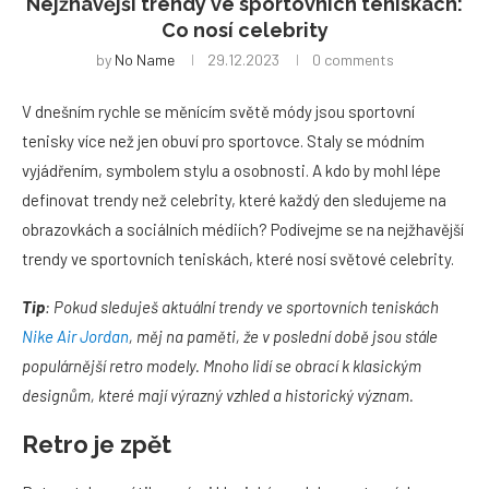
Nejžhavější trendy ve sportovních teniskách:
Co nosí celebrity
by
No Name
29.12.2023
0 comments
V dnešním rychle se měnícím světě módy jsou sportovní
tenisky více než jen obuví pro sportovce. Staly se módním
vyjádřením, symbolem stylu a osobnosti. A kdo by mohl lépe
definovat trendy než celebrity, které každý den sledujeme na
obrazovkách a sociálních médiích? Podívejme se na nejžhavější
trendy ve sportovních teniskách, které nosí světové celebrity.
Tip
: Pokud sleduješ aktuální trendy ve sportovních teniskách
Nike Air Jordan
, měj na paměti, že v poslední době jsou stále
populárnější retro modely. Mnoho lidí se obrací k klasickým
designům, které mají výrazný vzhled a historický význam.
Retro je zpět