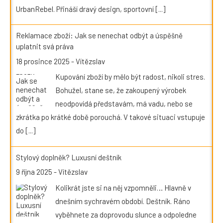
UrbanRebel. Přináší dravý design, sportovní
[...]
Reklamace zboží: Jak se nenechat odbýt a úspěšně
uplatnit svá práva
18 prosince 2025
-
Vítězslav
Kupování zboží by mělo být radost, nikoli stres.
Bohužel, stane se, že zakoupený výrobek
neodpovídá představám, má vadu, nebo se
zkrátka po krátké době porouchá. V takové situaci vstupuje
do
[...]
Stylový doplněk? Luxusní deštník
9 října 2025
-
Vítězslav
Kolikrát jste si na něj vzpomněli… Hlavně v
dnešním sychravém období. Deštník. Ráno
vyběhnete za doprovodu slunce a odpoledne