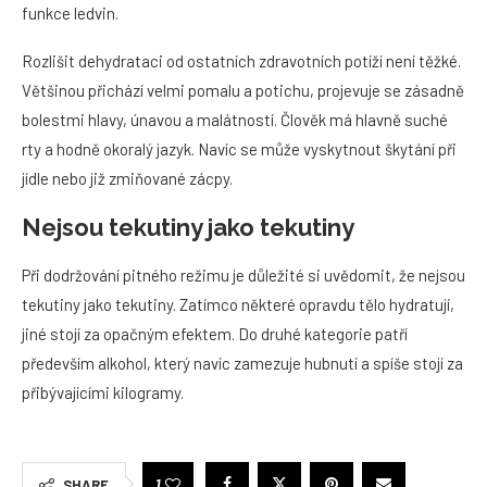
funkce ledvin.
Rozlišit dehydrataci od ostatních zdravotních potíží není těžké.
Většinou přichází velmi pomalu a potichu, projevuje se zásadně
bolestmi hlavy, únavou a malátností. Člověk má hlavně suché
rty a hodně okoralý jazyk. Navíc se může vyskytnout škytání při
jídle nebo již zmiňované zácpy.
Nejsou tekutiny jako tekutiny
Při dodržování pitného režimu je důležité si uvědomit, že nejsou
tekutiny jako tekutiny. Zatímco některé opravdu tělo hydratují,
jiné stojí za opačným efektem. Do druhé kategorie patří
především alkohol, který navíc zamezuje hubnutí a spíše stojí za
přibývajícími kilogramy.
1
SHARE