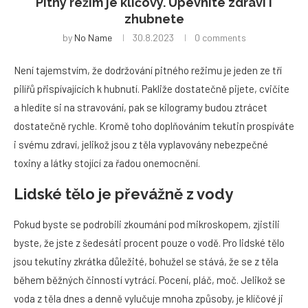
Pitný režim je klíčový. Upevníte zdraví i
zhubnete
by
No Name
30.8.2023
0 comments
Není tajemstvím, že dodržování pitného režimu je jeden ze tří
pilířů přispívajících k hubnutí. Pakliže dostatečně pijete, cvičíte
a hledíte si na stravování, pak se kilogramy budou ztrácet
dostatečně rychle. Kromě toho doplňováním tekutin prospíváte
i svému zdraví, jelikož jsou z těla vyplavovány nebezpečné
toxiny a látky stojící za řadou onemocnění.
Lidské tělo je převážně z vody
Pokud byste se podrobili zkoumání pod mikroskopem, zjistili
byste, že jste z šedesáti procent pouze o vodě. Pro lidské tělo
jsou tekutiny zkrátka důležité, bohužel se stává, že se z těla
během běžných činností vytrácí. Pocení, pláč, moč. Jelikož se
voda z těla dnes a denně vylučuje mnoha způsoby, je klíčové ji