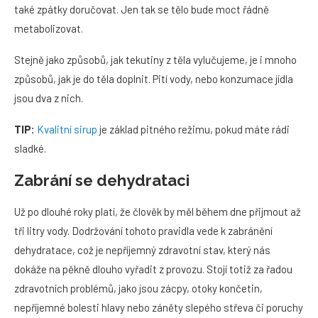
také zpátky doručovat. Jen tak se tělo bude moct řádně
metabolizovat.
Stejně jako způsobů, jak tekutiny z těla vylučujeme, je i mnoho
způsobů, jak je do těla doplnit. Pití vody, nebo konzumace jídla
jsou dva z nich.
TIP:
Kvalitní sirup
je základ pitného režimu, pokud máte rádi
sladké.
Zabrání se dehydrataci
Už po dlouhé roky platí, že člověk by měl během dne přijmout až
tři litry vody. Dodržování tohoto pravidla vede k zabránění
dehydratace, což je nepříjemný zdravotní stav, který nás
dokáže na pěkně dlouho vyřadit z provozu. Stojí totiž za řadou
zdravotních problémů, jako jsou zácpy, otoky končetin,
nepříjemné bolesti hlavy nebo záněty slepého střeva či poruchy