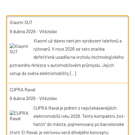
Xiaomi SU7
9 dubna 2026
-
Vítězslav
Xiaomi už dávno není jen výrobcem telefonů a
rýžovarů. V roce 2026 se tato značka
definitivně usadila na vrcholu technologického
potravního řetězce v automobilovém průmyslu. Jejich
vstup do světa elektromobility
[...]
CUPRA Raval
9 dubna 2026
-
Vítězslav
CUPRA Raval je jedním z nejočekávanějších
elektromobilů roku 2026. Tento kompaktní „hot-
hatch“ do města, pojmenovaný po barcelonské
čtvrti El Raval, je sériovou verzí dřívějšího konceptu