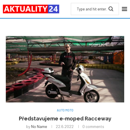
AUTO MOTO
Představujeme e-moped Racceway
by
No Name
22.6.2022
0 comments