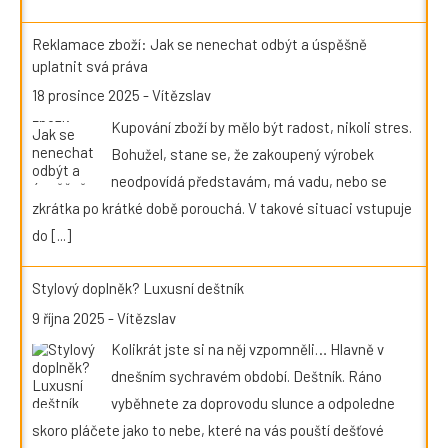
Reklamace zboží: Jak se nenechat odbýt a úspěšně
uplatnit svá práva
18 prosince 2025
-
Vítězslav
Kupování zboží by mělo být radost, nikoli stres.
Bohužel, stane se, že zakoupený výrobek
neodpovídá představám, má vadu, nebo se
zkrátka po krátké době porouchá. V takové situaci vstupuje
do
[...]
Stylový doplněk? Luxusní deštník
9 října 2025
-
Vítězslav
Kolikrát jste si na něj vzpomněli… Hlavně v
dnešním sychravém období. Deštník. Ráno
vyběhnete za doprovodu slunce a odpoledne
skoro pláčete jako to nebe, které na vás pouští dešťové