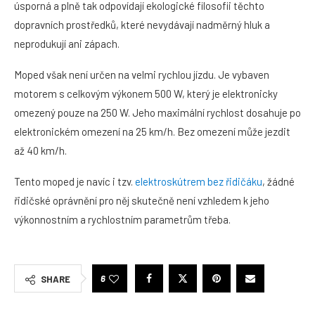
úsporná a plně tak odpovídají ekologické filosofii těchto
dopravních prostředků, které nevydávají nadměrný hluk a
neprodukují ani zápach.
Moped však není určen na velmi rychlou jízdu. Je vybaven
motorem s celkovým výkonem 500 W, který je elektronicky
omezený pouze na 250 W. Jeho maximální rychlost dosahuje po
elektronickém omezení na 25 km/h. Bez omezení může jezdit
až 40 km/h.
Tento moped je navíc i tzv.
elektroskútrem bez řidičáku
, žádné
řidičské oprávnění pro něj skutečně není vzhledem k jeho
výkonnostním a rychlostním parametrům třeba.
6
SHARE