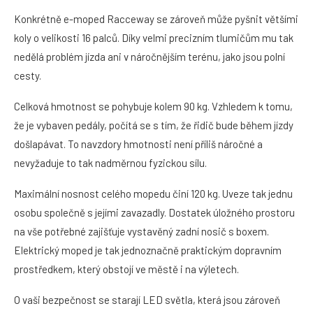
Konkrétně e-moped Racceway se zároveň může pyšnit většími
koly o velikosti 16 palců. Díky velmi precizním tlumičům mu tak
nedělá problém jízda ani v náročnějším terénu, jako jsou polní
cesty.
Celková hmotnost se pohybuje kolem 90 kg. Vzhledem k tomu,
že je vybaven pedály, počítá se s tím, že řidič bude během jízdy
došlapávat. To navzdory hmotnosti není příliš náročné a
nevyžaduje to tak nadměrnou fyzickou sílu.
Maximální nosnost celého mopedu činí 120 kg. Uveze tak jednu
osobu společně s jejími zavazadly. Dostatek úložného prostoru
na vše potřebné zajišťuje vystavěný zadní nosič s boxem.
Elektrický moped je tak jednoznačně praktickým dopravním
prostředkem, který obstojí ve městě i na výletech.
O vaši bezpečnost se starají LED světla, která jsou zároveň