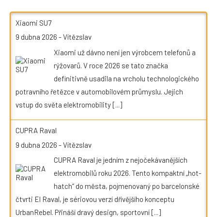
Xiaomi SU7
9 dubna 2026
-
Vítězslav
Xiaomi už dávno není jen výrobcem telefonů a
rýžovarů. V roce 2026 se tato značka
definitivně usadila na vrcholu technologického
potravního řetězce v automobilovém průmyslu. Jejich
vstup do světa elektromobility
[...]
CUPRA Raval
9 dubna 2026
-
Vítězslav
CUPRA Raval je jedním z nejočekávanějších
elektromobilů roku 2026. Tento kompaktní „hot-
hatch“ do města, pojmenovaný po barcelonské
čtvrti El Raval, je sériovou verzí dřívějšího konceptu
UrbanRebel. Přináší dravý design, sportovní
[...]