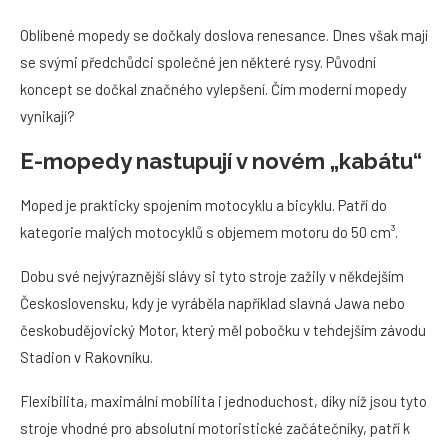
Oblíbené mopedy se dočkaly doslova renesance. Dnes však mají
se svými předchůdci společné jen některé rysy. Původní
koncept se dočkal značného vylepšení. Čím moderní mopedy
vynikají?
E-mopedy nastupují v novém „kabátu“
Moped je prakticky spojením motocyklu a bicyklu. Patří do
kategorie malých motocyklů s objemem motoru do 50 cm³.
Dobu své nejvýraznější slávy si tyto stroje zažily v někdejším
Československu, kdy je vyráběla například slavná Jawa nebo
českobudějovický Motor, který měl pobočku v tehdejším závodu
Stadion v Rakovníku.
Flexibilita, maximální mobilita i jednoduchost, díky níž jsou tyto
stroje vhodné pro absolutní motoristické začátečníky, patří k