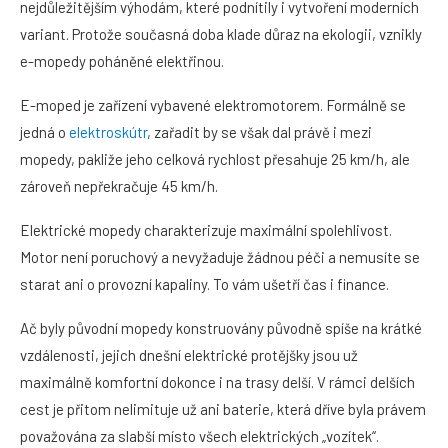
nejdůležitějším výhodám, které podnítily i vytvoření moderních
variant. Protože současná doba klade důraz na ekologii, vznikly
e-mopedy poháněné elektřinou.
E-moped je zařízení vybavené elektromotorem. Formálně se
jedná o
elektroskútr
, zařadit by se však dal právě i mezi
mopedy, pakliže jeho celková rychlost přesahuje 25 km/h, ale
zároveň nepřekračuje 45 km/h.
Elektrické mopedy charakterizuje maximální spolehlivost.
Motor není poruchový a nevyžaduje žádnou péči a nemusíte se
starat ani o provozní kapaliny. To vám ušetří čas i finance.
Ač byly původní mopedy konstruovány původně spíše na krátké
vzdálenosti, jejich dnešní elektrické protějšky jsou už
maximálně komfortní dokonce i na trasy delší. V rámci delších
cest je přitom nelimituje už ani baterie, která dříve byla právem
považována za slabší místo všech elektrických „vozítek“.