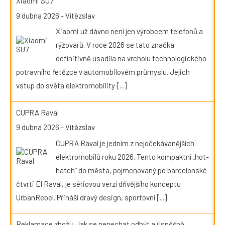
Xiaomi SU7
9 dubna 2026
-
Vítězslav
Xiaomi už dávno není jen výrobcem telefonů a
rýžovarů. V roce 2026 se tato značka
definitivně usadila na vrcholu technologického
potravního řetězce v automobilovém průmyslu. Jejich
vstup do světa elektromobility
[...]
CUPRA Raval
9 dubna 2026
-
Vítězslav
CUPRA Raval je jedním z nejočekávanějších
elektromobilů roku 2026. Tento kompaktní „hot-
hatch“ do města, pojmenovaný po barcelonské
čtvrti El Raval, je sériovou verzí dřívějšího konceptu
UrbanRebel. Přináší dravý design, sportovní
[...]
Reklamace zboží: Jak se nenechat odbýt a úspěšně