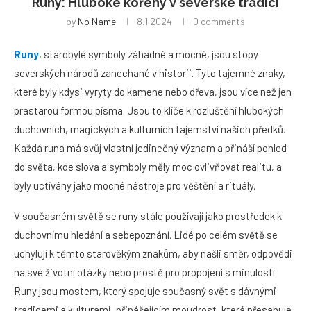
Runy: Hluboké kořeny v severské tradici
by
No Name
8.1.2024
0 comments
Runy
, starobylé symboly záhadné a mocné, jsou stopy
severských národů zanechané v historii. Tyto tajemné znaky,
které byly kdysi vyryty do kamene nebo dřeva, jsou více než jen
prastarou formou písma. Jsou to klíče k rozluštění hlubokých
duchovních, magických a kulturních tajemství našich předků.
Každá runa má svůj vlastní jedinečný význam a přináší pohled
do světa, kde slova a symboly měly moc ovlivňovat realitu, a
byly uctívány jako mocné nástroje pro věštění a rituály.
V současném světě se runy stále používají jako prostředek k
duchovnímu hledání a sebepoznání. Lidé po celém světě se
uchylují k těmto starověkým znakům, aby našli směr, odpovědi
na své životní otázky nebo prostě pro propojení s minulostí.
Runy jsou mostem, který spojuje současný svět s dávnými
tradicemi a kulturami, přinášejícím moudrost, která přesahuje