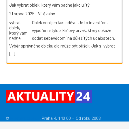
Jak vybrat oblek, který vám padne jako ulitý
21 srpna 2025
-
Vítězslav
Oblek není jen kus oděvu. Je to investice,
vyjádření stylu a klíčový prvek, který dokáže
dodat sebevědomí na důležitých událostech.
Výběr správného obleku ale může být oříšek. Jak si vybrat
[...]
©
PressMedia.net
, Praha 4, 140 00 – Od roku 2008
publikujeme
PR články
. Reklamu na webu
zajišťuje:
redakce@pressmedia.net