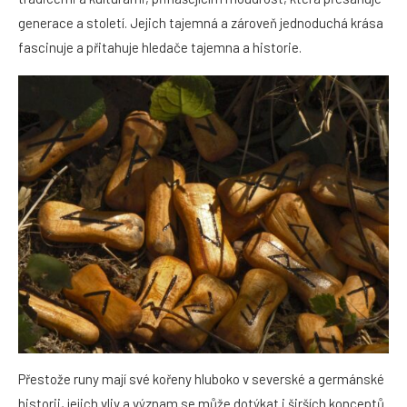
generace a století. Jejich tajemná a zároveň jednoduchá krása
fascinuje a přitahuje hledače tajemna a historie.
Přestože runy mají své kořeny hluboko v severské a germánské
historii, jejich vliv a význam se může dotýkat i širších konceptů.