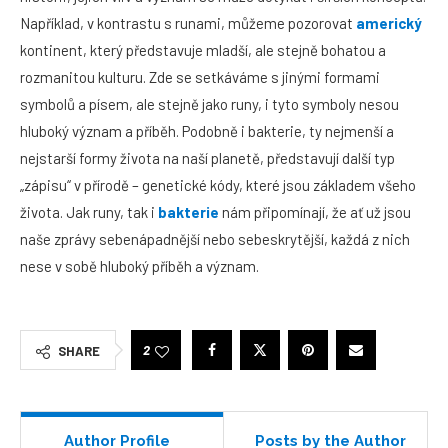
Například, v kontrastu s runami, můžeme pozorovat
americký
kontinent, který představuje mladší, ale stejně bohatou a
rozmanitou kulturu. Zde se setkáváme s jinými formami
symbolů a písem, ale stejně jako runy, i tyto symboly nesou
hluboký význam a příběh. Podobně i bakterie, ty nejmenší a
nejstarší formy života na naší planetě, představují další typ
„zápisu“ v přírodě – genetické kódy, které jsou základem všeho
života. Jak runy, tak i
bakterie
nám připomínají, že ať už jsou
naše zprávy sebenápadnější nebo sebeskrytější, každá z nich
nese v sobě hluboký příběh a význam.
2
SHARE
Author Profile
Posts by the Author