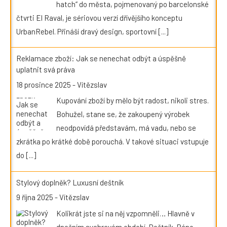
hatch“ do města, pojmenovaný po barcelonské
čtvrti El Raval, je sériovou verzí dřívějšího konceptu
UrbanRebel. Přináší dravý design, sportovní
[...]
Reklamace zboží: Jak se nenechat odbýt a úspěšně
uplatnit svá práva
18 prosince 2025
-
Vítězslav
Kupování zboží by mělo být radost, nikoli stres.
Bohužel, stane se, že zakoupený výrobek
neodpovídá představám, má vadu, nebo se
zkrátka po krátké době porouchá. V takové situaci vstupuje
do
[...]
Stylový doplněk? Luxusní deštník
9 října 2025
-
Vítězslav
Kolikrát jste si na něj vzpomněli… Hlavně v
dnešním sychravém období. Deštník. Ráno