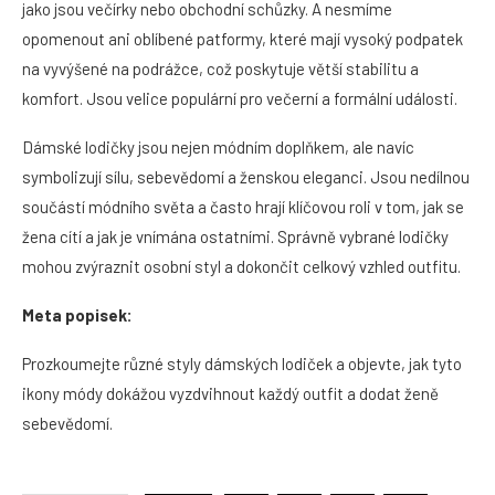
jako jsou večírky nebo obchodní schůzky. A nesmíme
opomenout ani oblíbené patformy, které mají vysoký podpatek
na vyvýšené na podrážce, což poskytuje větší stabilitu a
komfort. Jsou velice populární pro večerní a formální události.
Dámské lodičky jsou nejen módním doplňkem, ale navíc
symbolizují sílu, sebevědomí a ženskou eleganci. Jsou nedílnou
součástí módního světa a často hrají klíčovou roli v tom, jak se
žena cítí a jak je vnímána ostatními. Správně vybrané lodičky
mohou zvýraznit osobní styl a dokončit celkový vzhled outfitu.
Meta popisek:
Prozkoumejte různé styly dámských lodiček a objevte, jak tyto
ikony módy dokážou vyzdvihnout každý outfit a dodat ženě
sebevědomí.