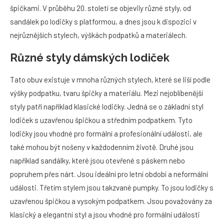
špičkami. V průběhu 20. století se objevily různé styly, od
sandálek po lodičky s platformou, a dnes jsou k dispozici v
nejrůznějších stylech, výškách podpatků a materiálech.
Různé styly dámských lodiček
Tato obuv existuje v mnoha různých stylech, které se liší podle
výšky podpatku, tvaru špičky a materiálu. Mezi nejoblíbenější
styly patří například klasické lodičky. Jedná se o základní styl
lodiček s uzavřenou špičkou a středním podpatkem. Tyto
lodičky jsou vhodné pro formální a profesionální události, ale
také mohou být nošeny v každodenním životě. Druhé jsou
například sandálky, které jsou otevřené s páskem nebo
popruhem přes nárt. Jsou ideální pro letní období a neformální
události. Třetím stylem jsou takzvané pumpky. To jsou lodičky s
uzavřenou špičkou a vysokým podpatkem. Jsou považovány za
klasický a elegantní styl a jsou vhodné pro formální události