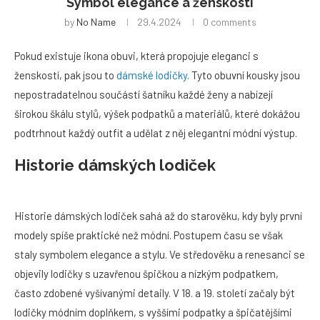
Symbol elegance a ženskosti
by
No Name
29.4.2024
0 comments
Pokud existuje ikona obuvi, která propojuje eleganci s
ženskostí, pak jsou to
dámské lodičky
. Tyto obuvní kousky jsou
nepostradatelnou součástí šatníku každé ženy a nabízejí
širokou škálu stylů, výšek podpatků a materiálů, které dokážou
podtrhnout každý outfit a udělat z něj elegantní módní výstup.
Historie dámských lodiček
Historie dámských lodiček sahá až do starověku, kdy byly první
modely spíše praktické než módní. Postupem času se však
staly symbolem elegance a stylu. Ve středověku a renesanci se
objevily lodičky s uzavřenou špičkou a nízkým podpatkem,
často zdobené vyšívanými detaily. V 18. a 19. století začaly být
lodičky módním doplňkem, s vyššími podpatky a špičatějšími