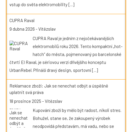
vstup do světa elektromobility
[...]
CUPRA Raval
9 dubna 2026
-
Vítězslav
CUPRA Raval je jedním z nejočekávanějších
elektromobilů roku 2026. Tento kompaktní „hot-
hatch“ do města, pojmenovaný po barcelonské
čtvrti El Raval, je sériovou verzí dřívějšího konceptu
UrbanRebel. Přináší dravý design, sportovní
[...]
Reklamace zboží: Jak se nenechat odbýt a úspěšně
uplatnit svá práva
18 prosince 2025
-
Vítězslav
Kupování zboží by mělo být radost, nikoli stres.
Bohužel, stane se, že zakoupený výrobek
neodpovídá představám, má vadu, nebo se