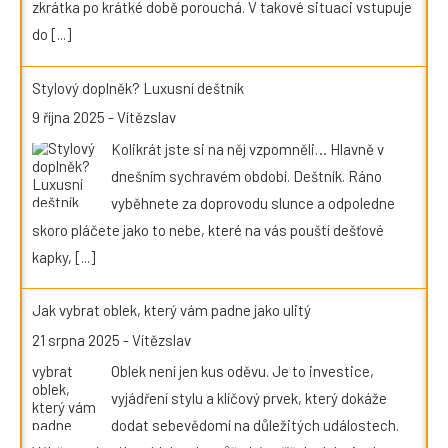
zkrátka po krátké době porouchá. V takové situaci vstupuje
do
[...]
Stylový doplněk? Luxusní deštník
9 října 2025
-
Vítězslav
Kolikrát jste si na něj vzpomněli… Hlavně v
dnešním sychravém období. Deštník. Ráno
vyběhnete za doprovodu slunce a odpoledne
skoro pláčete jako to nebe, které na vás pouští dešťové
kapky,
[...]
Jak vybrat oblek, který vám padne jako ulitý
21 srpna 2025
-
Vítězslav
Oblek není jen kus oděvu. Je to investice,
vyjádření stylu a klíčový prvek, který dokáže
dodat sebevědomí na důležitých událostech.