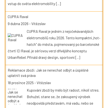
vstup do světa elektromobility
[...]
CUPRA Raval
9 dubna 2026
-
Vítězslav
CUPRA Raval je jedním z nejočekávanějších
elektromobilů roku 2026. Tento kompaktní „hot-
hatch“ do města, pojmenovaný po barcelonské
čtvrti El Raval, je sériovou verzí dřívějšího konceptu
UrbanRebel. Přináší dravý design, sportovní
[...]
Reklamace zboží: Jak se nenechat odbýt a úspěšně
uplatnit svá práva
18 prosince 2025
-
Vítězslav
Kupování zboží by mělo být radost, nikoli stres.
Bohužel, stane se, že zakoupený výrobek
neodpovídá představám, má vadu, nebo se