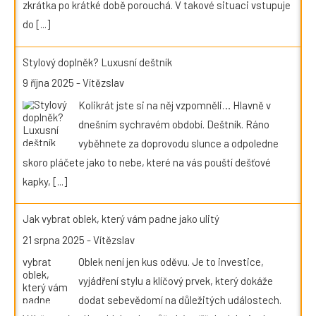
zkrátka po krátké době porouchá. V takové situaci vstupuje
do
[...]
Stylový doplněk? Luxusní deštník
9 října 2025
-
Vítězslav
Kolikrát jste si na něj vzpomněli… Hlavně v
dnešním sychravém období. Deštník. Ráno
vyběhnete za doprovodu slunce a odpoledne
skoro pláčete jako to nebe, které na vás pouští dešťové
kapky,
[...]
Jak vybrat oblek, který vám padne jako ulitý
21 srpna 2025
-
Vítězslav
Oblek není jen kus oděvu. Je to investice,
vyjádření stylu a klíčový prvek, který dokáže
dodat sebevědomí na důležitých událostech.