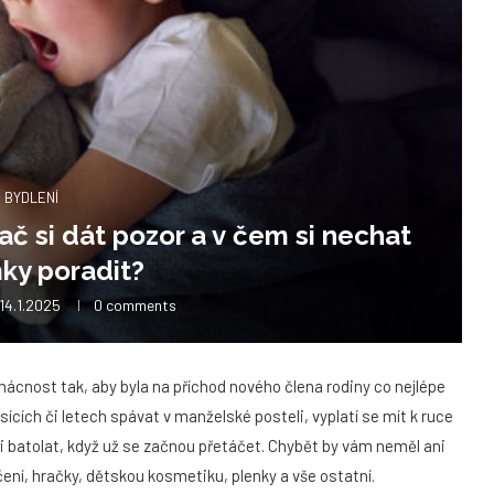
BYDLENÍ
č si dát pozor a v čem si nechat
ky poradit?
14.1.2025
0 comments
mácnost tak, aby byla na příchod nového člena rodiny co nejlépe
sících či letech spávat v manželské posteli, vyplatí se mít k ruce
 batolat, když už se začnou přetáčet. Chybět by vám neměl ani
ečení, hračky, dětskou kosmetiku, plenky a vše ostatní.