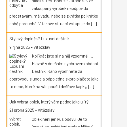
nikoli stres. Bohužel, stane se, že
zakoupený výrobek neodpovídá
představám, má vadu, nebo se zkrátka po krátké
době porouchá. V takové situaci vstupuje do
[...]
Stylový doplněk? Luxusní deštník
9 října 2025
-
Vítězslav
Kolikrát jste si na něj vzpomněli…
Hlavně v dnešním sychravém období.
Deštník. Ráno vyběhnete za
doprovodu slunce a odpoledne skoro pláčete jako
to nebe, které na vás pouští dešťové kapky,
[...]
Jak vybrat oblek, který vám padne jako ulitý
21 srpna 2025
-
Vítězslav
Oblek není jen kus oděvu. Je to
investice, vyjádření stylu a klíčový