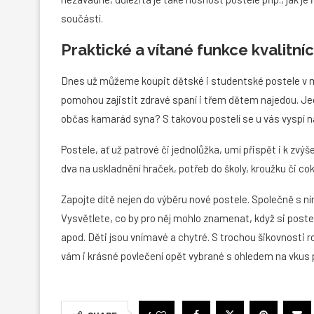
součástí.
Praktické a vítané funkce kvalitníc
Dnes už můžeme koupit dětské i studentské postele v m
pomohou zajistit zdravé spaní i třem dětem najedou. Je
občas kamarád syna? S takovou postelí se u vás vyspí n
Postele, ať už patrové či jednolůžka, umí přispět i k zvýš
dva na uskladnění hraček, potřeb do školy, kroužku či cokol
Zapojte dítě nejen do výběru nové postele. Společně s ní
Vysvětlete, co by pro něj mohlo znamenat, když si postel
apod. Děti jsou vnímavé a chytré. S trochou šikovnosti 
vám i krásné povlečení opět vybrané s ohledem na vkus p