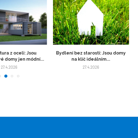
tura z oceli: Jsou
Bydlení bez starostí: Jsou domy
é domy jen módní...
na klíč ideálním...
27.4.2026
27.4.2026