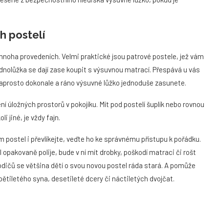
h postelí
noha provedeních. Velmi praktické jsou patrové postele, jež vám
dnolůžka se dají zase koupit s výsuvnou matrací. Přespává u vás
aprosto dokonale a ráno výsuvné lůžko jednoduše zasunete.
ení úložných prostorů v pokojíku. Mít pod postelí šuplík nebo rovnou
i jiné, je vždy fajn.
m postel i převlíkejte, veďte ho ke správnému přístupu k pořádku.
 opakovaně polije, bude v ní mít drobky, poškodí matraci či rošt
rodičů se většina dětí o svou novou postel ráda stará. A pomůže
ětiletého syna, desetileté dcery či náctiletých dvojčat.