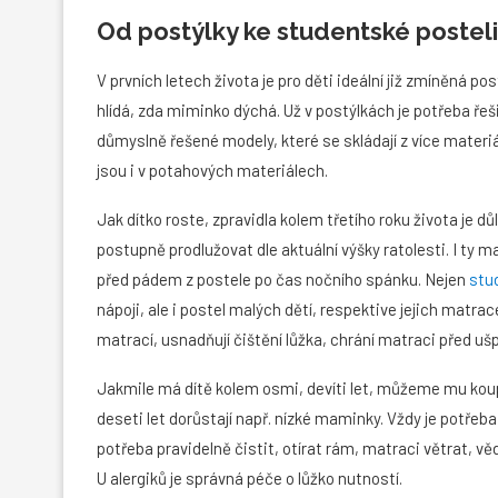
Od postýlky ke studentské posteli
V prvních letech života je pro děti ideální již zmíněná p
hlídá, zda miminko dýchá. Už v postýlkách je potřeba řeši
důmyslně řešené modely, které se skládají z více materi
jsou i v potahových materiálech.
Jak dítko roste, zpravidla kolem třetího roku života je důl
postupně prodlužovat dle aktuální výšky ratolesti. I ty m
před pádem z postele po čas nočního spánku. Nejen
stu
nápoji, ale i postel malých dětí, respektive jejich matra
matrací, usnadňují čištění lůžka, chrání matraci před ušp
Jakmile má dítě kolem osmi, devíti let, můžeme mu koup
deseti let dorůstají např. nízké maminky. Vždy je potřeb
potřeba pravidelně čistit, otírat rám, matraci větrat, vě
U alergiků je správná péče o lůžko nutností.