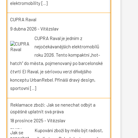
elektromobility
[...]
CUPRA Raval
9 dubna 2026
-
Vítězslav
CUPRA Raval je jedním z
nejočekávanějších elektromobilů
roku 2026. Tento kompaktní „hot-
hatch“ do města, pojmenovaný po barcelonské
čtvrti El Raval, je sériovou verzí dřívějšího
konceptu UrbanRebel. Přináší dravý design,
sportovní
[...]
Reklamace zboží: Jak se nenechat odbýt a
úspěšně uplatnit svá práva
18 prosince 2025
-
Vítězslav
Kupování zboží by mělo být radost,