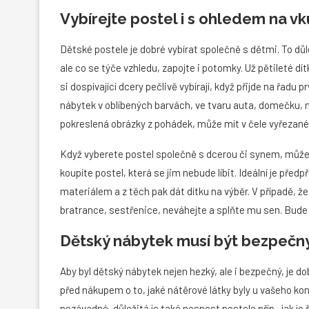
Vybírejte postel i s ohledem na vk
Dětské postele je dobré vybírat společně s dětmi. To důle
ale co se týče vzhledu, zapojte i potomky. Už pětileté dít
si dospívající dcery pečlivě vybírají, když přijde na řadu p
nábytek v oblíbených barvách, ve tvaru auta, domečku, 
pokreslená obrázky z pohádek, může mít v čele vyřezané h
Když vyberete postel společně s dcerou či synem, můžete 
koupíte postel, která se jim nebude líbit. Ideální je před
materiálem a z těch pak dát dítku na výběr. V případě, ž
bratrance, sestřenice, neváhejte a splňte mu sen. Bude o
Dětský nábytek musí být bezpečn
Aby byl dětský nábytek nejen hezký, ale i bezpečný, je d
před nákupem o to, jaké nátěrové látky byly u vašeho kon
nezávadné, důležitá je také nosnost postele příp., jak j