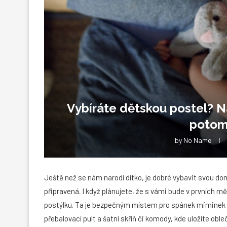
Vybíráte dětskou postel? Na
potom
by
No Name
Ještě než se nám narodí dítko, je dobré vybavit svou do
připravená. I když plánujete, že s vámi bude v prvních mě
postýlku. Ta je bezpečným místem pro spánek miminek i
přebalovací pult a šatní skříň či komody, kde uložíte obl