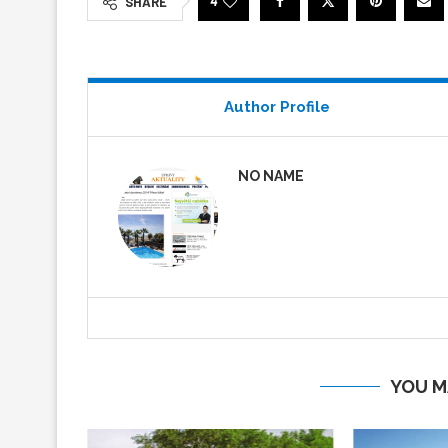
4
SHARE
Author Profile
NO NAME
YOU M