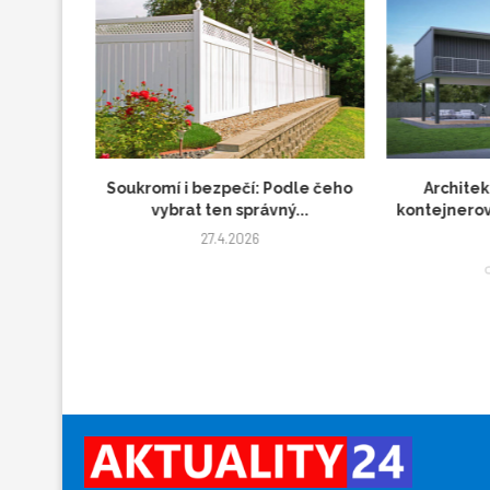
ách aneb
Soukromí i bezpečí: Podle čeho
Architek
čník...
vybrat ten správný...
kontejnerov
27.4.2026