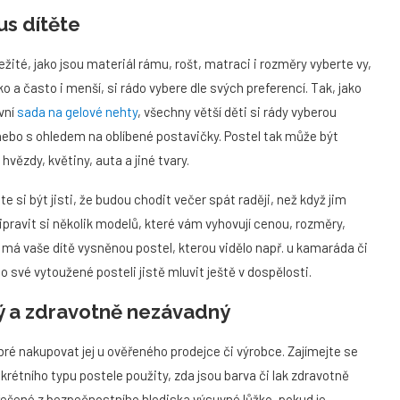
us dítěte
žité, jako jsou materiál rámu, rošt, matraci i rozměry vyberte vy,
ko a často i menší, si rádo vybere dle svých preferencí. Tak, jako
rvní
sada na gelové nehty
, všechny větší děti si rády vyberou
nebo s ohledem na oblíbené postavičky. Postel tak může být
vězdy, květiny, auta a jiné tvary.
si být jisti, že budou chodit večer spát raději, než když jim
připravit si několik modelů, které vám vyhovují cenou, rozměry,
e má vaše dítě vysněnou postel, kterou vidělo např. u kamaráda či
 své vytoužené posteli jistě mluvit ještě v dospělosti.
ý a zdravotně nezávadný
obré nakupovat jej u ověřeného prodejce či výrobce. Zajímejte se
krétního typu postele použity, zda jsou barva či lak zdravotně
e řešené z bezpečnostního hlediska výsuvné lůžko, pokud je