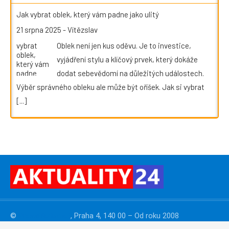
Jak vybrat oblek, který vám padne jako ulitý
21 srpna 2025
-
Vítězslav
Oblek není jen kus oděvu. Je to investice,
vyjádření stylu a klíčový prvek, který dokáže
dodat sebevědomí na důležitých událostech.
Výběr správného obleku ale může být oříšek. Jak si vybrat
[...]
©
PressMedia.net
, Praha 4, 140 00 – Od roku 2008
publikujeme
PR články
. Reklamu na webu