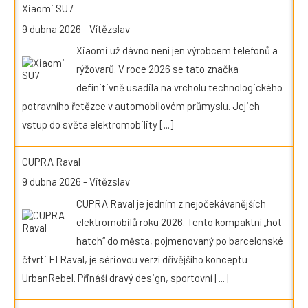
Xiaomi SU7
9 dubna 2026
-
Vítězslav
Xiaomi už dávno není jen výrobcem telefonů a
rýžovarů. V roce 2026 se tato značka
definitivně usadila na vrcholu technologického
potravního řetězce v automobilovém průmyslu. Jejich
vstup do světa elektromobility
[...]
CUPRA Raval
9 dubna 2026
-
Vítězslav
CUPRA Raval je jedním z nejočekávanějších
elektromobilů roku 2026. Tento kompaktní „hot-
hatch“ do města, pojmenovaný po barcelonské
čtvrti El Raval, je sériovou verzí dřívějšího konceptu
UrbanRebel. Přináší dravý design, sportovní
[...]