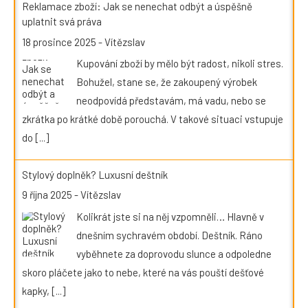
Reklamace zboží: Jak se nenechat odbýt a úspěšně
uplatnit svá práva
18 prosince 2025
-
Vítězslav
Kupování zboží by mělo být radost, nikoli stres.
Bohužel, stane se, že zakoupený výrobek
neodpovídá představám, má vadu, nebo se
zkrátka po krátké době porouchá. V takové situaci vstupuje
do
[...]
Stylový doplněk? Luxusní deštník
9 října 2025
-
Vítězslav
Kolikrát jste si na něj vzpomněli… Hlavně v
dnešním sychravém období. Deštník. Ráno
vyběhnete za doprovodu slunce a odpoledne
skoro pláčete jako to nebe, které na vás pouští dešťové
kapky,
[...]