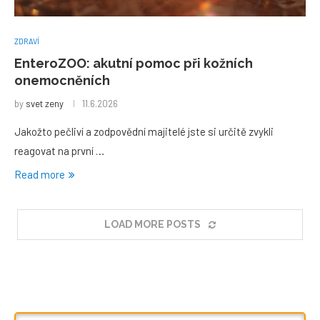
ZDRAVÍ
EnteroZOO: akutní pomoc při kožních
onemocněních
by
svet zeny
11.6.2026
Jakožto pečliví a zodpovědní majitelé jste si určitě zvykli
reagovat na první …
Read more
LOAD MORE POSTS