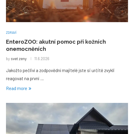
ZDRAVÍ
EnteroZOO: akutní pomoc při kožních
onemocněních
by
svet zeny
11.6.2026
Jakožto pečliví a zodpovědní majitelé jste si určitě zvykli
reagovat na první …
Read more