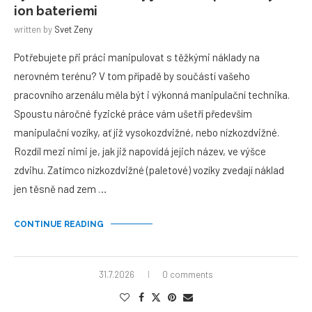
ion bateriemi
written by
Svet Zeny
Potřebujete při práci manipulovat s těžkými náklady na
nerovném terénu? V tom případě by součástí vašeho
pracovního arzenálu měla být i výkonná manipulační technika.
Spoustu náročné fyzické práce vám ušetří především
manipulační vozíky, ať již vysokozdvižné, nebo nízkozdvižné.
Rozdíl mezi nimi je, jak již napovídá jejich název, ve výšce
zdvihu. Zatímco nízkozdvižné (paletové) vozíky zvedají náklad
jen těsně nad zem …
CONTINUE READING
31.7.2026
0 comments