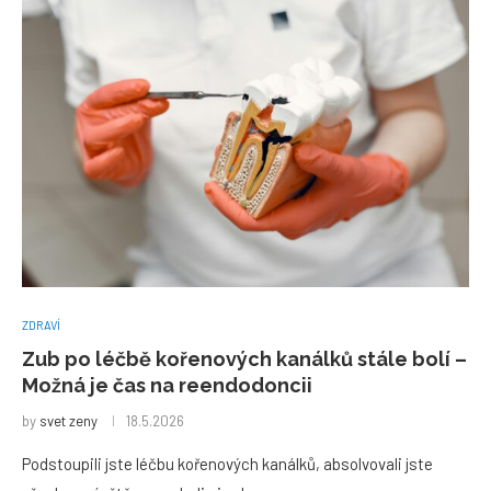
ZDRAVÍ
Zub po léčbě kořenových kanálků stále bolí –
Možná je čas na reendodoncii
by
svet zeny
18.5.2026
Podstoupili jste léčbu kořenových kanálků, absolvovali jste