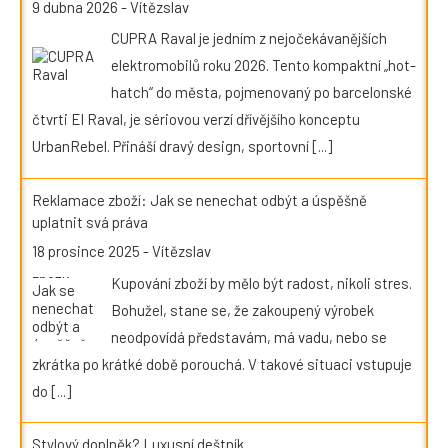
9 dubna 2026
-
Vítězslav
CUPRA Raval je jedním z nejočekávanějších
elektromobilů roku 2026. Tento kompaktní „hot-
hatch“ do města, pojmenovaný po barcelonské
čtvrti El Raval, je sériovou verzí dřívějšího konceptu
UrbanRebel. Přináší dravý design, sportovní
[...]
Reklamace zboží: Jak se nenechat odbýt a úspěšně
uplatnit svá práva
18 prosince 2025
-
Vítězslav
Kupování zboží by mělo být radost, nikoli stres.
Bohužel, stane se, že zakoupený výrobek
neodpovídá představám, má vadu, nebo se
zkrátka po krátké době porouchá. V takové situaci vstupuje
do
[...]
Stylový doplněk? Luxusní deštník