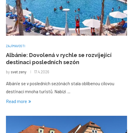
ZAJÍMAVOSTI
Albánie: Dovolená v rychle se rozvíjející
destinaci posledních sezón
by
svet zeny
17.4.2026
Albánie se v posledních sezónách stala oblíbenou cílovou
destinací mnoha turistů. Nabízí …
Read more