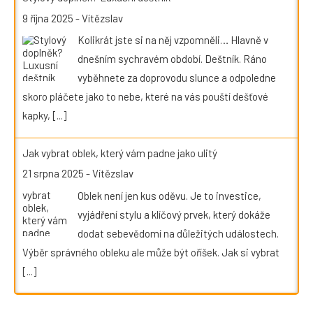
9 října 2025
-
Vítězslav
Kolikrát jste si na něj vzpomněli… Hlavně v
dnešním sychravém období. Deštník. Ráno
vyběhnete za doprovodu slunce a odpoledne
skoro pláčete jako to nebe, které na vás pouští dešťové
kapky,
[...]
Jak vybrat oblek, který vám padne jako ulitý
21 srpna 2025
-
Vítězslav
Oblek není jen kus oděvu. Je to investice,
vyjádření stylu a klíčový prvek, který dokáže
dodat sebevědomí na důležitých událostech.
Výběr správného obleku ale může být oříšek. Jak si vybrat
[...]