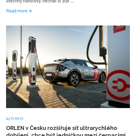
všechny návštěvy, nechali si zub …
Read more
AUTO MOTO
ORLEN v Česku rozšiřuje síť ultrarychlého
dobíjení, chce být jedničkou mezi čerpacími