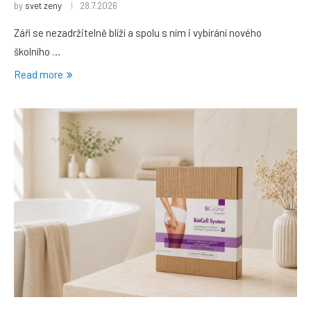
by
svet zeny
28.7.2026
Září se nezadržitelně blíží a spolu s ním i vybírání nového
školního …
Read more