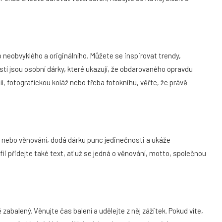
eobvyklého a originálního. Můžete se inspirovat trendy,
í jsou osobní dárky, které ukazují, že obdarovaného opravdu
í, fotografickou koláž nebo třeba fotoknihu, věřte, že právě
, nebo věnování, dodá dárku punc jedinečnosti a ukáže
ii přidejte také text, ať už se jedná o věnování, motto, společnou
zabalený. Věnujte čas balení a udělejte z něj zážitek. Pokud víte,