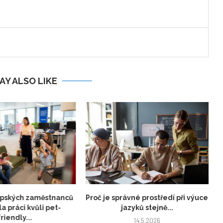
AY ALSO LIKE
opských zaměstnanců
Proč je správné prostředí při výuce
a práci kvůli pet-
jazyků stejně...
friendly...
14.5.2026