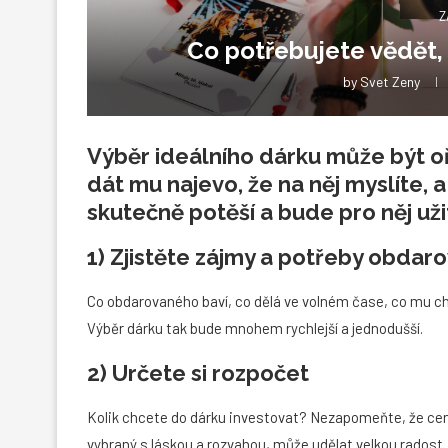
Z
Co potřebujete vědět, 
by
Svet Zeny
Výběr ideálního dárku může být o
dát mu najevo, že na něj myslíte, 
skutečně potěší a bude pro něj už
1) Zjistěte zájmy a potřeby obda
Co obdarovaného baví, co dělá ve volném čase, co mu chy
Výběr dárku tak bude mnohem rychlejší a jednodušší.
2) Určete si rozpočet
Kolik chcete do dárku investovat? Nezapomeňte, že cena 
vybraný s láskou a rozvahou, může udělat velkou radost. 