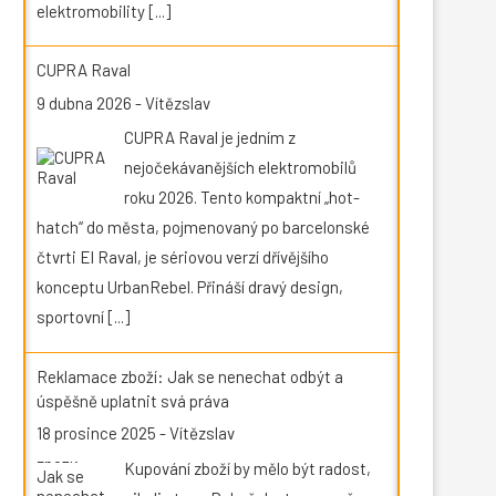
elektromobility
[...]
CUPRA Raval
9 dubna 2026
-
Vítězslav
CUPRA Raval je jedním z
nejočekávanějších elektromobilů
roku 2026. Tento kompaktní „hot-
hatch“ do města, pojmenovaný po barcelonské
čtvrti El Raval, je sériovou verzí dřívějšího
konceptu UrbanRebel. Přináší dravý design,
sportovní
[...]
Reklamace zboží: Jak se nenechat odbýt a
úspěšně uplatnit svá práva
18 prosince 2025
-
Vítězslav
Kupování zboží by mělo být radost,