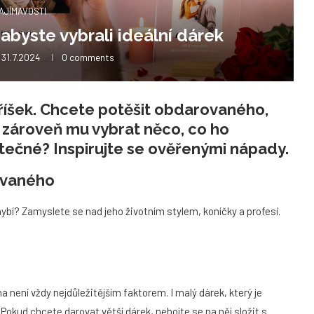
AJÍMAVOSTI
abyste vybrali ideální dárek
31.7.2024
0 comments
říšek. Chcete potěšit obdarovaného,
a zároveň mu vybrat něco, co ho
itečné? Inspirujte se ověřenými nápady.
rovaného
bí? Zamyslete se nad jeho životním stylem, koníčky a profesí.
není vždy nejdůležitějším faktorem. I malý dárek, který je
Pokud chcete darovat větší dárek, nebojte se na něj složit s