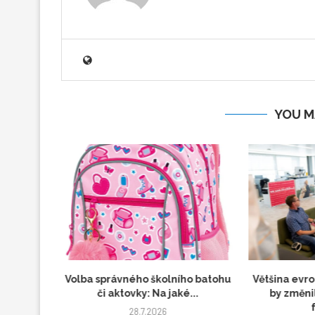
YOU M
kládací
Volba správného školního batohu
Většina evr
...
či aktovky: Na jaké...
by změnil
28.7.2026