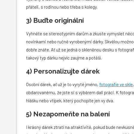
přáteli, s rodinou nebo třeba s kolegy.
3) Buďte originální
Vyhněte se stereotypním darům a zkuste vymyslet něco n
novinkami nebo ručně vyrobenými dárky. Skvělou možnost
dobře znáte. Ať už se jedná o skleněnou desku s fotografi
takový typ dárku nejvíc zaujme a potěší.
4) Personalizujte dárek
Osobní dárek, ať už je to vyryté jméno,
fotografie ve skle
obdarovanému, že jste si s výběrem dali práci. K fotograf
hlášku nebo vtípek, který pochopíte jen vy dva.
5) Nezapomeňte na balení
I krásný dárek ztratí na atraktivitě, pokud bude nevkusně 