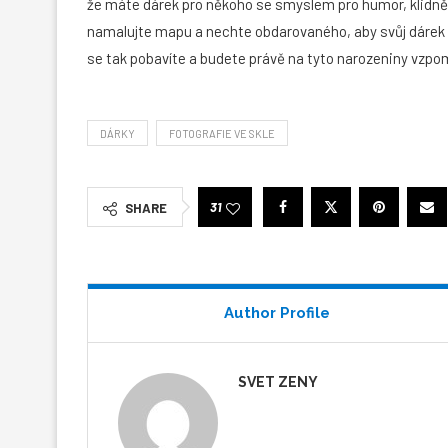
že máte dárek pro někoho se smyslem pro humor, klidně 
namalujte mapu a nechte obdarovaného, aby svůj dárek pod
se tak pobavíte a budete právě na tyto narozeniny vzpom
DÁRKY
FOTOGRAFIE VE SKLE
31
SHARE
Author Profile
SVET ZENY