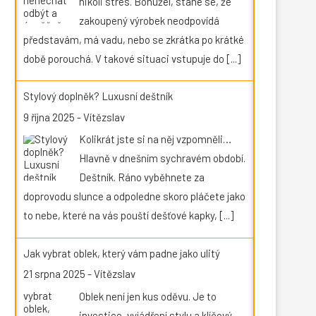
nikoli stres. Bohužel, stane se, že
zakoupený výrobek neodpovídá
představám, má vadu, nebo se zkrátka po krátké
době porouchá. V takové situaci vstupuje do
[...]
Stylový doplněk? Luxusní deštník
9 října 2025
-
Vítězslav
Kolikrát jste si na něj vzpomněli…
Hlavně v dnešním sychravém období.
Deštník. Ráno vyběhnete za
doprovodu slunce a odpoledne skoro pláčete jako
to nebe, které na vás pouští dešťové kapky,
[...]
Jak vybrat oblek, který vám padne jako ulitý
21 srpna 2025
-
Vítězslav
Oblek není jen kus oděvu. Je to
investice, vyjádření stylu a klíčový