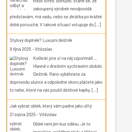
nikoli stres. Bohužel, stane se, že
zakoupený výrobek neodpovídá
představám, má vadu, nebo se zkrátka po krátké
době porouchá. V takové situaci vstupuje do
[...]
Stylový doplněk? Luxusní deštník
9 října 2025
-
Vítězslav
Kolikrát jste si na něj vzpomněli…
Hlavně v dnešním sychravém období.
Deštník. Ráno vyběhnete za
doprovodu slunce a odpoledne skoro pláčete jako
to nebe, které na vás pouští dešťové kapky,
[...]
Jak vybrat oblek, který vám padne jako ulitý
21 srpna 2025
-
Vítězslav
Oblek není jen kus oděvu. Je to
investice, vyjádření stylu a klíčový