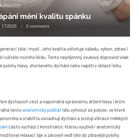
AJÍMAVOSTI
rápání mění kvalitu spánku
1.7.2025
0 comments
eneraci těla i mysli. Jeho kvalita ovlivňuje náladu, výkon, zdraví i
ší rušitele nočního klidu. Tento nepříjemný zvukový doprovod však
polohy hlavy, zhoršeného dýchání nebo napětí v oblasti krku.
ření dýchacích cest a napomáhá správnému držení hlavy i krční
omáhá tento
anatomický polštář
tělu vyhnout se poloze, ve které
rgonomika a stabilita usnadňují dýchání a snižují vibrace měkkých
pání
často vychází z konstrukce, kterou využívá i anatomický
možňoval relaxaci šíje a zároveň vedl tělo do zdravější polohy.