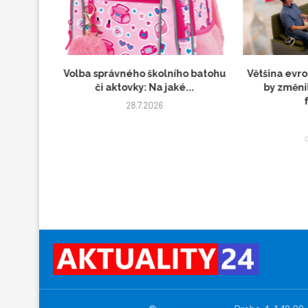
kládací
Volba správného školního batohu
Většina evr
...
či aktovky: Na jaké...
by změnil
28.7.2026