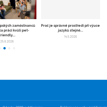
opských zaměstnanců
Proč je správné prostředí při výuce
a práci kvůli pet-
jazyků stejně...
friendly...
14.5.2026
25.6.2026