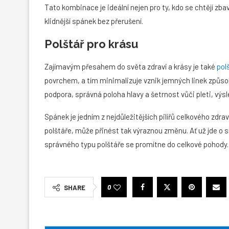
Tato kombinace je ideální nejen pro ty, kdo se chtějí zbav
klidnější spánek bez přerušení.
Polštář pro krásu
Zajímavým přesahem do světa zdraví a krásy je také
pol
povrchem, a tím minimalizuje vznik jemných linek způ
podpora, správná poloha hlavy a šetrnost vůči pleti, výsle
Spánek je jedním z nejdůležitějších pilířů celkového zdrav
polštáře, může přinést tak výraznou změnu. Ať už jde o s
správného typu polštáře se promítne do celkové pohody. P
0
SHARE