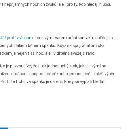
it nepříjemných nočních zvuků, ale i pro ty, kdo hledají hlubší,
štář proti vráskám
. Ten svým tvarem brání kontaktu obličeje s
sobených tlakem během spánku. Když se spojí anatomická
dkem je nejen tišší noc, ale i viditelně svěžejší ráno.
í, a je povzbudivé, že i tak jednoduchý krok, jako je výměna
nížení chrápání, podporu páteře nebo jemnou péči o pleť, výběr
rotože ticho ve spánku je darem, který se vyplatí hledat.