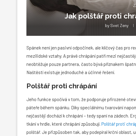
Z
Jak polštář proti ch
by
Svet Zeny
Spánek není jen pasivní odpočinek, ale klíčový čas pro reg
mezilidské vztahy. A právě chrápání patří mezi nejčastěj
neobtěžuje pouze partnera, často bývá příznakem špatné 
Naštěstí existuje jednoduché a účinné řešení.
Polštář proti chrápání
Jeho funkce spočívá v tom, že podporuje přirozené otev
páteře během spánku. Díky speciálnímu tvarování nap
nejčastěji dochází k chrápání – tedy spaní na zádech. E
tkání v hrdle, které chrápání způsobují.
Polštář proti chrá
polštář. Je přizpůsoben tak, aby podepíral krční oblast, u