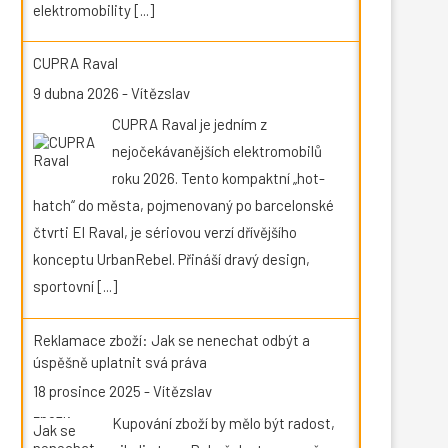
elektromobility
[...]
CUPRA Raval
9 dubna 2026
-
Vítězslav
CUPRA Raval je jedním z
nejočekávanějších elektromobilů
roku 2026. Tento kompaktní „hot-
hatch“ do města, pojmenovaný po barcelonské
čtvrti El Raval, je sériovou verzí dřívějšího
konceptu UrbanRebel. Přináší dravý design,
sportovní
[...]
Reklamace zboží: Jak se nenechat odbýt a
úspěšně uplatnit svá práva
18 prosince 2025
-
Vítězslav
Kupování zboží by mělo být radost,