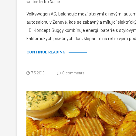
written by
No Name
Volkswagen AG, balancuje mezi starými a novými automo
autosalonu v Ženevě, kde se zábavný a milující elektric
I.D. Koncept Buggy kombinuje energii baterie s stylový
kalifornských písečných dun, klepáním na retro vjem p
CONTINUE READING
7.3.2019
0 comments