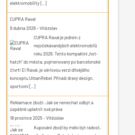
elektromobility
[...]
CUPRA Raval
9 dubna 2026
-
Vítězslav
CUPRA Raval je jedním z
nejočekávanějších elektromobilů
roku 2026. Tento kompaktní „hot-
hatch“ do města, pojmenovaný po barcelonské
čtvrti El Raval, je sériovou verzí dřívějšího
konceptu UrbanRebel. Přináší dravý design,
sportovní
[...]
Reklamace zboží: Jak se nenechat odbýt a
úspěšně uplatnit svá práva
18 prosince 2025
-
Vítězslav
Kupování zboží by mělo být radost,