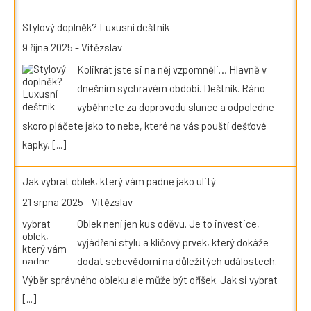
Stylový doplněk? Luxusní deštník
9 října 2025
-
Vítězslav
Kolikrát jste si na něj vzpomněli… Hlavně v
dnešním sychravém období. Deštník. Ráno
vyběhnete za doprovodu slunce a odpoledne
skoro pláčete jako to nebe, které na vás pouští dešťové
kapky,
[...]
Jak vybrat oblek, který vám padne jako ulitý
21 srpna 2025
-
Vítězslav
Oblek není jen kus oděvu. Je to investice,
vyjádření stylu a klíčový prvek, který dokáže
dodat sebevědomí na důležitých událostech.
Výběr správného obleku ale může být oříšek. Jak si vybrat
[...]