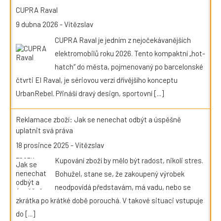
CUPRA Raval
9 dubna 2026
-
Vítězslav
CUPRA Raval je jedním z nejočekávanějších
elektromobilů roku 2026. Tento kompaktní „hot-
hatch“ do města, pojmenovaný po barcelonské
čtvrti El Raval, je sériovou verzí dřívějšího konceptu
UrbanRebel. Přináší dravý design, sportovní
[...]
Reklamace zboží: Jak se nenechat odbýt a úspěšně
uplatnit svá práva
18 prosince 2025
-
Vítězslav
Kupování zboží by mělo být radost, nikoli stres.
Bohužel, stane se, že zakoupený výrobek
neodpovídá představám, má vadu, nebo se
zkrátka po krátké době porouchá. V takové situaci vstupuje
do
[...]