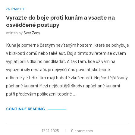
ZAJÍMAVOSTI
Vyrazte do boje proti kunám a vsaďte na
osvědčené postupy
written by
Svet Zeny
Kuna je poměrně častým nevítaným hostem, které se pohybuje
v blízkosti domů nebo také aut. Boj s tímto zvířetem se ovšem
vyplatí příliš dlouho neodkládat. A tak tam, kde už vám na
vypuzení síly nestačí, je nejvyšší čas povolat skutečné
odborníky, kteří s tím mají bohaté zkušenosti. Nejčastější škody
páchané kunami Mezi nejčastější škody napáchané kunami
patří především poškození tepelné …
CONTINUE READING
12.12.2025
0 comments