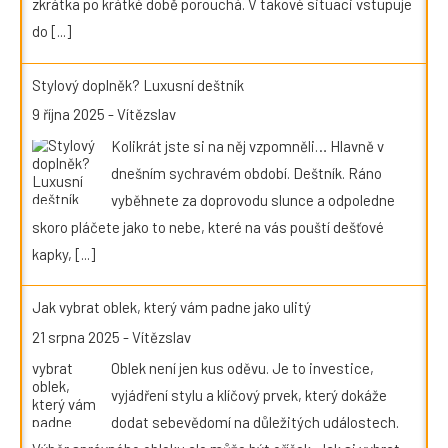
zkrátka po krátké době porouchá. V takové situaci vstupuje
do
[...]
Stylový doplněk? Luxusní deštník
9 října 2025
-
Vítězslav
Kolikrát jste si na něj vzpomněli… Hlavně v
dnešním sychravém období. Deštník. Ráno
vyběhnete za doprovodu slunce a odpoledne
skoro pláčete jako to nebe, které na vás pouští dešťové
kapky,
[...]
Jak vybrat oblek, který vám padne jako ulitý
21 srpna 2025
-
Vítězslav
Oblek není jen kus oděvu. Je to investice,
vyjádření stylu a klíčový prvek, který dokáže
dodat sebevědomí na důležitých událostech.