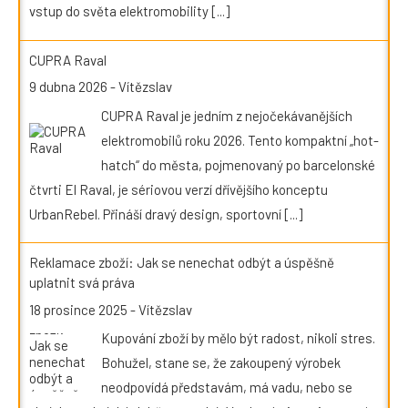
vstup do světa elektromobility
[...]
CUPRA Raval
9 dubna 2026
-
Vítězslav
CUPRA Raval je jedním z nejočekávanějších
elektromobilů roku 2026. Tento kompaktní „hot-
hatch“ do města, pojmenovaný po barcelonské
čtvrti El Raval, je sériovou verzí dřívějšího konceptu
UrbanRebel. Přináší dravý design, sportovní
[...]
Reklamace zboží: Jak se nenechat odbýt a úspěšně
uplatnit svá práva
18 prosince 2025
-
Vítězslav
Kupování zboží by mělo být radost, nikoli stres.
Bohužel, stane se, že zakoupený výrobek
neodpovídá představám, má vadu, nebo se