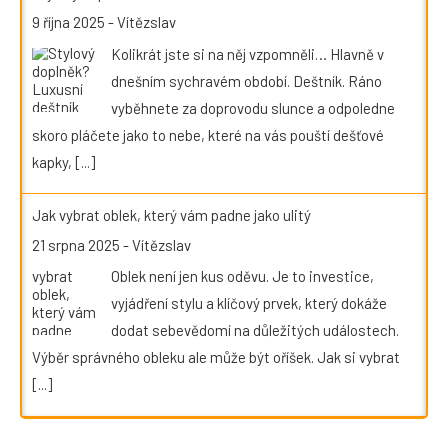
9 října 2025
-
Vítězslav
Kolikrát jste si na něj vzpomněli… Hlavně v
dnešním sychravém období. Deštník. Ráno
vyběhnete za doprovodu slunce a odpoledne
skoro pláčete jako to nebe, které na vás pouští dešťové
kapky,
[...]
Jak vybrat oblek, který vám padne jako ulitý
21 srpna 2025
-
Vítězslav
Oblek není jen kus oděvu. Je to investice,
vyjádření stylu a klíčový prvek, který dokáže
dodat sebevědomí na důležitých událostech.
Výběr správného obleku ale může být oříšek. Jak si vybrat
[...]