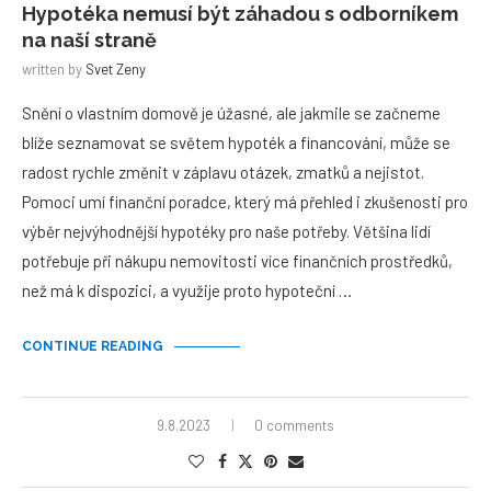
Hypotéka nemusí být záhadou s odborníkem
na naší straně
written by
Svet Zeny
Snění o vlastním domově je úžasné, ale jakmile se začneme
blíže seznamovat se světem hypoték a financování, může se
radost rychle změnit v záplavu otázek, zmatků a nejistot.
Pomoci umí finanční poradce, který má přehled i zkušenosti pro
výběr nejvýhodnější hypotéky pro naše potřeby. Většina lidí
potřebuje při nákupu nemovitosti více finančních prostředků,
než má k dispozici, a využije proto hypoteční …
CONTINUE READING
9.8.2023
0 comments