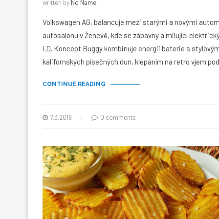
written by
No Name
Volkswagen AG, balancuje mezi starými a novými automo
autosalonu v Ženevě, kde se zábavný a milující elektric
I.D. Koncept Buggy kombinuje energii baterie s stylový
kalifornských písečných dun, klepáním na retro vjem p
CONTINUE READING
7.3.2019
0 comments