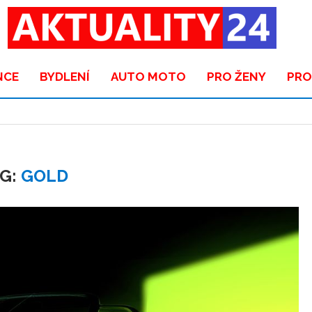
NCE
BYDLENÍ
AUTO MOTO
PRO ŽENY
PRO
G:
GOLD