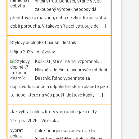
nikoli stres. Bohužel, stane se, že
zakoupený výrobek neodpovídá
představám, má vadu, nebo se zkrátka po krátké
době porouchá. V takové situaci vstupuje do
[...]
Stylový doplněk? Luxusní deštník
9 října 2025
-
Vítězslav
Kolikrát jste si na něj vzpomněli…
Hlavně v dnešním sychravém období.
Deštník. Ráno vyběhnete za
doprovodu slunce a odpoledne skoro pláčete jako
to nebe, které na vás pouští dešťové kapky,
[...]
Jak vybrat oblek, který vám padne jako ulitý
21 srpna 2025
-
Vítězslav
Oblek není jen kus oděvu. Je to
investice, vyjádření stylu a klíčový