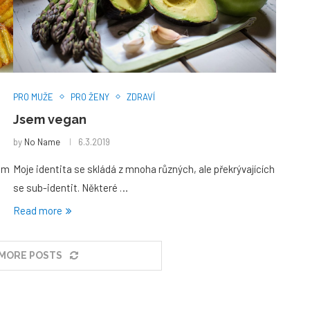
PRO MUŽE
PRO ŽENY
ZDRAVÍ
Jsem vegan
by
No Name
6.3.2019
čům
Moje identita se skládá z mnoha různých, ale překrývajících
se sub-identit. Některé …
Read more
MORE POSTS