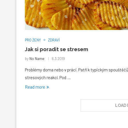
PRO ŽENY
ZDRAVÍ
Jak si poradit se stresem
by
No Name
6.3.2019
Problémy doma nebo v práci. Patří k typickým spouště
stresových reakcí. Pod …
Read more
LOAD 