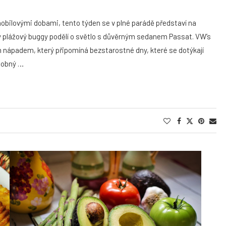
bilovými dobami, tento týden se v plné parádě představí na
ký plážový buggy podělí o světlo s důvěrným sedanem Passat. VW’s
m nápadem, který připomíná bezstarostné dny, které se dotýkají
odobný …