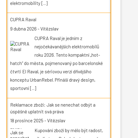
elektromobility
[...]
CUPRA Raval
9 dubna 2026
-
Vítězslav
CUPRA Raval je jedním z
nejočekávanějších elektromobilů
roku 2026. Tento kompaktní „hot-
hatch“ do města, pojmenovaný po barcelonské
čtvrti El Raval, je sériovou verzí dřívějšího
konceptu UrbanRebel. Přináší dravý design,
sportovní
[...]
Reklamace zboží: Jak se nenechat odbýt a
úspěšně uplatnit svá práva
18 prosince 2025
-
Vítězslav
Kupování zboží by mělo být radost,