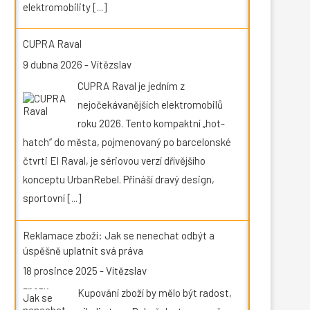
elektromobility
[...]
CUPRA Raval
9 dubna 2026
-
Vítězslav
CUPRA Raval je jedním z
nejočekávanějších elektromobilů
roku 2026. Tento kompaktní „hot-
hatch“ do města, pojmenovaný po barcelonské
čtvrti El Raval, je sériovou verzí dřívějšího
konceptu UrbanRebel. Přináší dravý design,
sportovní
[...]
Reklamace zboží: Jak se nenechat odbýt a
úspěšně uplatnit svá práva
18 prosince 2025
-
Vítězslav
Kupování zboží by mělo být radost,