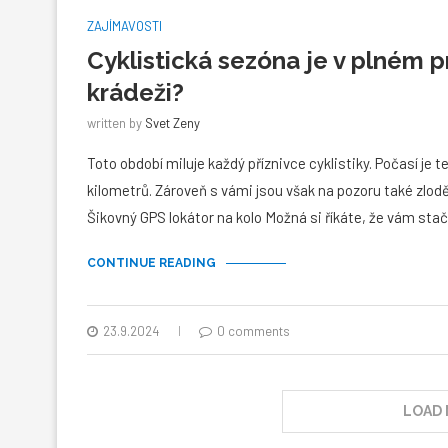
ZAJÍMAVOSTI
Cyklistická sezóna je v plném p
krádeži?
written by
Svet Zeny
Toto období miluje každý příznivce cyklistiky. Počasí je
kilometrů. Zároveň s vámi jsou však na pozoru také zloděj
Šikovný GPS lokátor na kolo Možná si říkáte, že vám sta
CONTINUE READING
23.9.2024
0 comments
LOAD 