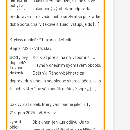
nikoli stres. Bohužel, stane se, že
zakoupený výrobek neodpovídá
představám, má vadu, nebo se zkrátka po krátké
době porouchá. V takové situaci vstupuje do
[...]
Stylový doplněk? Luxusní deštník
9 října 2025
-
Vítězslav
Kolikrát jste si na něj vzpomněli…
Hlavně v dnešním sychravém období.
Deštník. Ráno vyběhnete za
doprovodu slunce a odpoledne skoro pláčete jako
to nebe, které na vás pouští dešťové kapky,
[...]
Jak vybrat oblek, který vám padne jako ulitý
21 srpna 2025
-
Vítězslav
Oblek není jen kus oděvu. Je to
investice, vyjádření stylu a klíčový