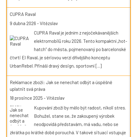
CUPRA Raval
9 dubna 2026
-
Vítězslav
CUPRA Raval je jedním z nejočekávanějších
elektromobilů roku 2026. Tento kompaktní „hot-
hatch“ do města, pojmenovaný po barcelonské
čtvrti El Raval, je sériovou verzí dřívějšího konceptu
UrbanRebel. Přináší dravý design, sportovní
[...]
Reklamace zboží: Jak se nenechat odbýt a úspěšně
uplatnit svá práva
18 prosince 2025
-
Vítězslav
Kupování zboží by mělo být radost, nikoli stres.
Bohužel, stane se, že zakoupený výrobek
neodpovídá představám, má vadu, nebo se
zkrátka po krátké době porouchá. V takové situaci vstupuje