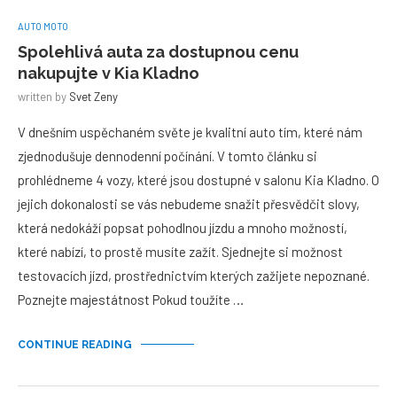
AUTO MOTO
Spolehlivá auta za dostupnou cenu
nakupujte v Kia Kladno
written by
Svet Zeny
V dnešním uspěchaném světe je kvalitní auto tím, které nám
zjednodušuje dennodenní počínání. V tomto článku si
prohlédneme 4 vozy, které jsou dostupné v salonu Kia Kladno. O
jejich dokonalosti se vás nebudeme snažit přesvědčit slovy,
která nedokáží popsat pohodlnou jízdu a mnoho možností,
které nabízí, to prostě musíte zažít. Sjednejte si možnost
testovacích jízd, prostřednictvím kterých zažijete nepoznané.
Poznejte majestátnost Pokud toužíte …
CONTINUE READING