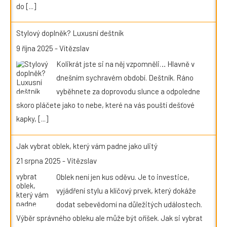
do
[...]
Stylový doplněk? Luxusní deštník
9 října 2025
-
Vítězslav
Kolikrát jste si na něj vzpomněli… Hlavně v
dnešním sychravém období. Deštník. Ráno
vyběhnete za doprovodu slunce a odpoledne
skoro pláčete jako to nebe, které na vás pouští dešťové
kapky,
[...]
Jak vybrat oblek, který vám padne jako ulitý
21 srpna 2025
-
Vítězslav
Oblek není jen kus oděvu. Je to investice,
vyjádření stylu a klíčový prvek, který dokáže
dodat sebevědomí na důležitých událostech.
Výběr správného obleku ale může být oříšek. Jak si vybrat