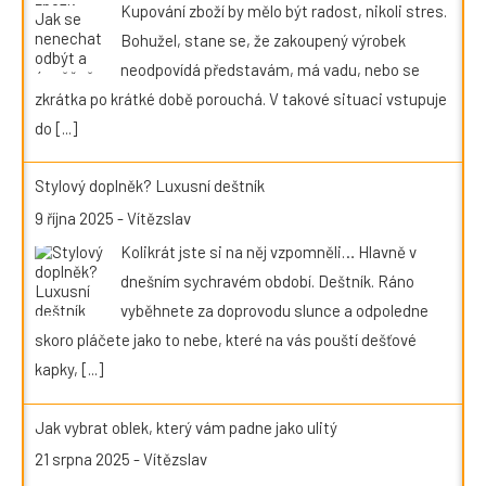
Kupování zboží by mělo být radost, nikoli stres.
Bohužel, stane se, že zakoupený výrobek
neodpovídá představám, má vadu, nebo se
zkrátka po krátké době porouchá. V takové situaci vstupuje
do
[...]
Stylový doplněk? Luxusní deštník
9 října 2025
-
Vítězslav
Kolikrát jste si na něj vzpomněli… Hlavně v
dnešním sychravém období. Deštník. Ráno
vyběhnete za doprovodu slunce a odpoledne
skoro pláčete jako to nebe, které na vás pouští dešťové
kapky,
[...]
Jak vybrat oblek, který vám padne jako ulitý
21 srpna 2025
-
Vítězslav