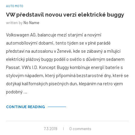
AUTO MOTO
VW představil novou verzi elektrické buggy
written by
No Name
Volkswagen AG, balancuje mezi starými a novými
automobilovými dobami, tento týden se v plné parádě
představí na autosalonu v Ženevě, kde se zábavný a milující
elektrický plážový buggy podělí o světlo s důvěrným sedanem
Passat. VW’s I.D. Koncept Buggy kombinuje energii baterie s
stylovým nápadem, který připomíná bezstarostné dny, které se
dotýkají kalifornských písečných dun, klepáním na retro vjem
podobný …
CONTINUE READING
7.3.2019
0 comments