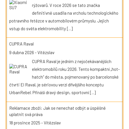
rýžovarů. V roce 2026 se tato značka
definitivně usadila na vrcholu technologického
potravního řetězce v automobilovém průmyslu. Jejich
vstup do světa elektromobility
[...]
CUPRA Raval
9 dubna 2026
-
Vítězslav
CUPRA Raval je jedním z nejočekávanějších
elektromobilů roku 2026. Tento kompaktní „hot-
hatch“ do města, pojmenovaný po barcelonské
čtvrti El Raval, je sériovou verzí dřívějšího konceptu
UrbanRebel. Přináší dravý design, sportovní
[...]
Reklamace zboží: Jak se nenechat odbýt a úspěšně
uplatnit svá práva
18 prosince 2025
-
Vítězslav