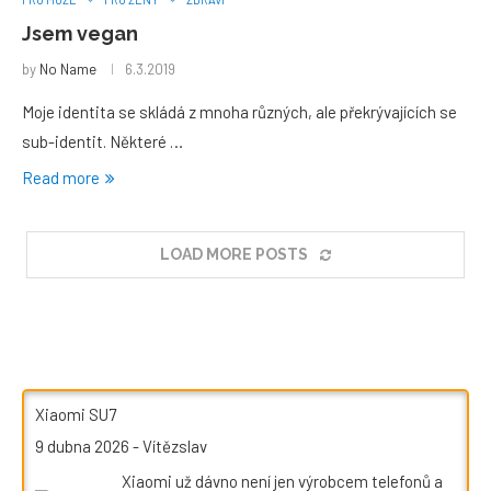
Jsem vegan
by
No Name
6.3.2019
Moje identita se skládá z mnoha různých, ale překrývajících se
sub-identit. Některé …
Read more
LOAD MORE POSTS
Xiaomi SU7
9 dubna 2026
-
Vítězslav
Xiaomi už dávno není jen výrobcem telefonů a