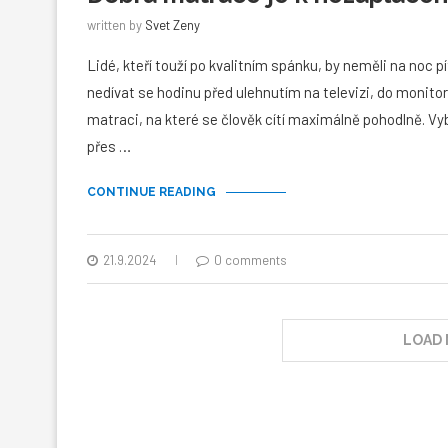
written by
Svet Zeny
Lidé, kteří touží po kvalitním spánku, by neměli na noc pí
nedívat se hodinu před ulehnutím na televizi, do monitor
matraci, na které se člověk cítí maximálně pohodlně. Vyb
přes …
CONTINUE READING
21.9.2024
0 comments
LOAD 