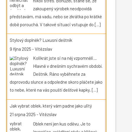
nikoli stres. Bohužel, stane se, že
zakoupený výrobek neodpovídá
představám, má vadu, nebo se zkrátka po krátké
době porouchá. V takové situaci vstupuje do
[...]
Stylový doplněk? Luxusní deštník
9 října 2025
-
Vítězslav
Kolikrát jste si na něj vzpomněli…
Hlavně v dnešním sychravém období.
Deštník. Ráno vyběhnete za
doprovodu slunce a odpoledne skoro pláčete jako
to nebe, které na vás pouští dešťové kapky,
[...]
Jak vybrat oblek, který vám padne jako ulitý
21 srpna 2025
-
Vítězslav
Oblek není jen kus oděvu. Je to
investice, vyjádření stylu a klíčový