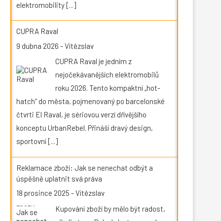
elektromobility
[...]
CUPRA Raval
9 dubna 2026
-
Vítězslav
CUPRA Raval je jedním z
nejočekávanějších elektromobilů
roku 2026. Tento kompaktní „hot-
hatch“ do města, pojmenovaný po barcelonské
čtvrti El Raval, je sériovou verzí dřívějšího
konceptu UrbanRebel. Přináší dravý design,
sportovní
[...]
Reklamace zboží: Jak se nenechat odbýt a
úspěšně uplatnit svá práva
18 prosince 2025
-
Vítězslav
Kupování zboží by mělo být radost,