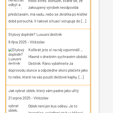
nikoli stres. Bohužel, stane se, že
zakoupený výrobek neodpovídá
představám, má vadu, nebo se zkrátka po krátké
době porouchá. V takové situaci vstupuje do
[...]
Stylový doplněk? Luxusní deštník
9 října 2025
-
Vítězslav
Kolikrát jste si na něj vzpomněli…
Hlavně v dnešním sychravém období.
Deštník. Ráno vyběhnete za
doprovodu slunce a odpoledne skoro pláčete jako
to nebe, které na vás pouští dešťové kapky,
[...]
Jak vybrat oblek, který vám padne jako ulitý
21 srpna 2025
-
Vítězslav
Oblek není jen kus oděvu. Je to
investice, vyjádření stylu a klíčový