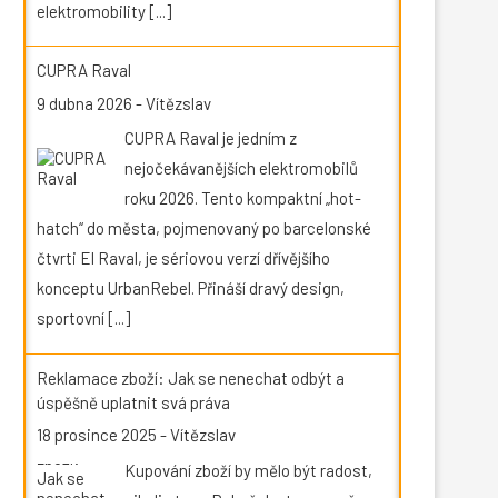
elektromobility
[...]
CUPRA Raval
9 dubna 2026
-
Vítězslav
CUPRA Raval je jedním z
nejočekávanějších elektromobilů
roku 2026. Tento kompaktní „hot-
hatch“ do města, pojmenovaný po barcelonské
čtvrti El Raval, je sériovou verzí dřívějšího
konceptu UrbanRebel. Přináší dravý design,
sportovní
[...]
Reklamace zboží: Jak se nenechat odbýt a
úspěšně uplatnit svá práva
18 prosince 2025
-
Vítězslav
Kupování zboží by mělo být radost,