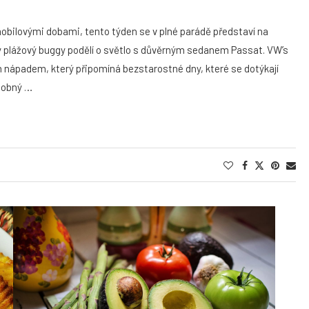
bilovými dobami, tento týden se v plné parádě představí na
ký plážový buggy podělí o světlo s důvěrným sedanem Passat. VW’s
m nápadem, který připomíná bezstarostné dny, které se dotýkají
odobný …