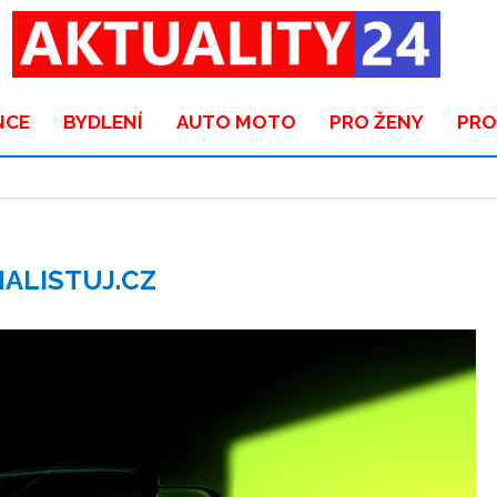
NCE
BYDLENÍ
AUTO MOTO
PRO ŽENY
PRO
NALISTUJ.CZ