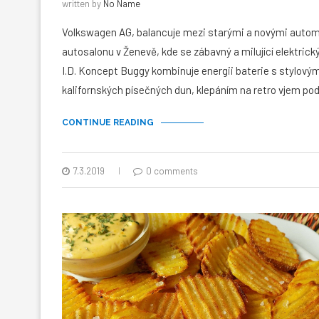
written by
No Name
Volkswagen AG, balancuje mezi starými a novými automo
autosalonu v Ženevě, kde se zábavný a milující elektric
I.D. Koncept Buggy kombinuje energii baterie s stylový
kalifornských písečných dun, klepáním na retro vjem p
CONTINUE READING
7.3.2019
0 comments