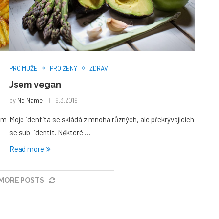
PRO MUŽE
PRO ŽENY
ZDRAVÍ
Jsem vegan
by
No Name
6.3.2019
čům
Moje identita se skládá z mnoha různých, ale překrývajících
se sub-identit. Některé …
Read more
MORE POSTS