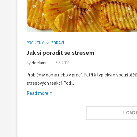
PRO ŽENY
ZDRAVÍ
Jak si poradit se stresem
by
No Name
6.3.2019
Problémy doma nebo v práci. Patří k typickým spouště
stresových reakcí. Pod …
Read more
LOAD 