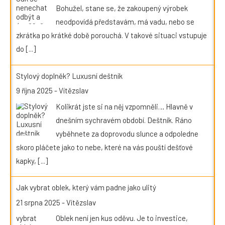
Bohužel, stane se, že zakoupený výrobek
neodpovídá představám, má vadu, nebo se
zkrátka po krátké době porouchá. V takové situaci vstupuje
do
[...]
Stylový doplněk? Luxusní deštník
9 října 2025
-
Vítězslav
Kolikrát jste si na něj vzpomněli… Hlavně v
dnešním sychravém období. Deštník. Ráno
vyběhnete za doprovodu slunce a odpoledne
skoro pláčete jako to nebe, které na vás pouští dešťové
kapky,
[...]
Jak vybrat oblek, který vám padne jako ulitý
21 srpna 2025
-
Vítězslav
Oblek není jen kus oděvu. Je to investice,