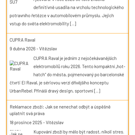
definitivně usadila na vrcholu technologického
potravního řetězce v automobilovém průmyslu. Jejich
vstup do světa elektromobility
[...]
CUPRA Raval
9 dubna 2026
-
Vítězslav
CUPRA Raval je jedním z nejočekávanějších
elektromobilů roku 2026. Tento kompaktní „hot-
hatch“ do města, pojmenovaný po barcelonské
čtvrti El Raval, je sériovou verzí dřívějšího konceptu
UrbanRebel. Přináší dravý design, sportovní
[...]
Reklamace zboží: Jak se nenechat odbýt a úspěšně
uplatnit svá práva
18 prosince 2025
-
Vítězslav
Kupování zboží by mělo být radost, nikoli stres.