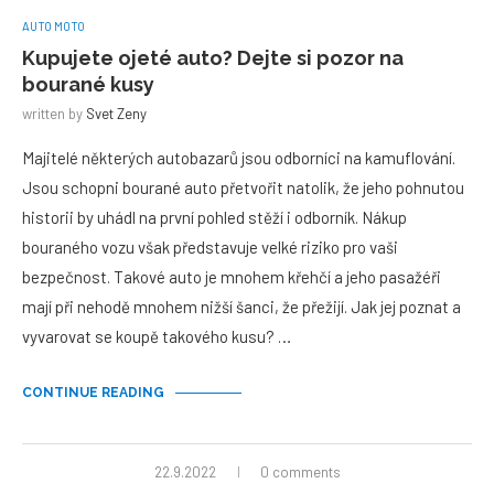
AUTO MOTO
Kupujete ojeté auto? Dejte si pozor na
bourané kusy
written by
Svet Zeny
Majitelé některých autobazarů jsou odborníci na kamuflování.
Jsou schopni bourané auto přetvořit natolik, že jeho pohnutou
historii by uhádl na první pohled stěží i odborník. Nákup
bouraného vozu však představuje velké riziko pro vaši
bezpečnost. Takové auto je mnohem křehčí a jeho pasažéři
mají při nehodě mnohem nižší šanci, že přežijí. Jak jej poznat a
vyvarovat se koupě takového kusu? …
CONTINUE READING
22.9.2022
0 comments