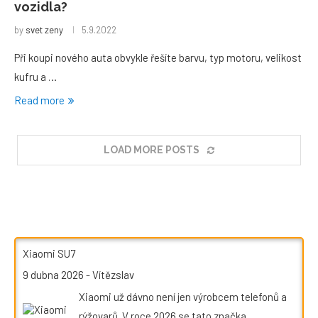
vozidla?
by
svet zeny
5.9.2022
Při koupi nového auta obvykle řešíte barvu, typ motoru, velikost
kufru a …
Read more
LOAD MORE POSTS
Xiaomi SU7
9 dubna 2026
-
Vítězslav
Xiaomi už dávno není jen výrobcem telefonů a
rýžovarů. V roce 2026 se tato značka