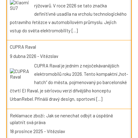
rýžovarů. V roce 2026 se tato značka
definitivně usadila na vrcholu technologického
potravního řetězce v automobilovém průmyslu. Jejich
vstup do světa elektromobility
[...]
CUPRA Raval
9 dubna 2026
-
Vítězslav
CUPRA Raval je jedním z nejočekávanějších
elektromobilů roku 2026. Tento kompaktní „hot-
hatch“ do města, pojmenovaný po barcelonské
čtvrti El Raval, je sériovou verzí dřívějšího konceptu
UrbanRebel. Přináší dravý design, sportovní
[...]
Reklamace zboží: Jak se nenechat odbýt a úspěšně
uplatnit svá práva
18 prosince 2025
-
Vítězslav