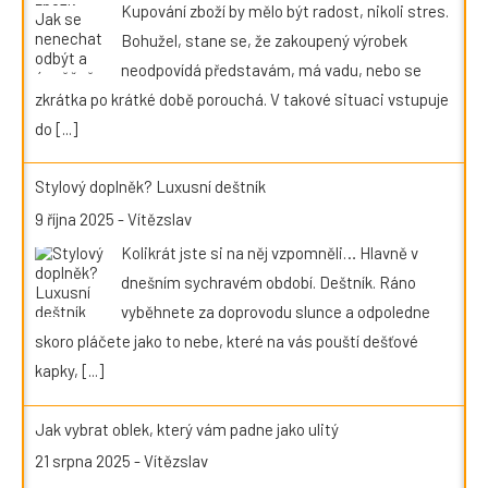
Kupování zboží by mělo být radost, nikoli stres.
Bohužel, stane se, že zakoupený výrobek
neodpovídá představám, má vadu, nebo se
zkrátka po krátké době porouchá. V takové situaci vstupuje
do
[...]
Stylový doplněk? Luxusní deštník
9 října 2025
-
Vítězslav
Kolikrát jste si na něj vzpomněli… Hlavně v
dnešním sychravém období. Deštník. Ráno
vyběhnete za doprovodu slunce a odpoledne
skoro pláčete jako to nebe, které na vás pouští dešťové
kapky,
[...]
Jak vybrat oblek, který vám padne jako ulitý
21 srpna 2025
-
Vítězslav