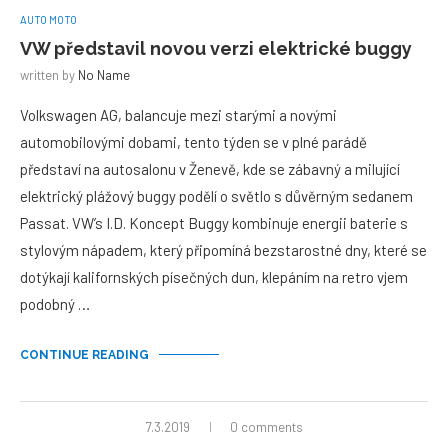
AUTO MOTO
VW představil novou verzi elektrické buggy
written by
No Name
Volkswagen AG, balancuje mezi starými a novými
automobilovými dobami, tento týden se v plné parádě
představí na autosalonu v Ženevě, kde se zábavný a milující
elektrický plážový buggy podělí o světlo s důvěrným sedanem
Passat. VW’s I.D. Koncept Buggy kombinuje energii baterie s
stylovým nápadem, který připomíná bezstarostné dny, které se
dotýkají kalifornských písečných dun, klepáním na retro vjem
podobný …
CONTINUE READING
7.3.2019
0 comments