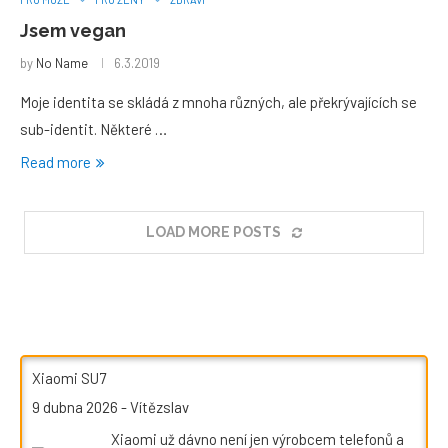
Jsem vegan
by
No Name
6.3.2019
Moje identita se skládá z mnoha různých, ale překrývajících se
sub-identit. Některé …
Read more
LOAD MORE POSTS
Xiaomi SU7
9 dubna 2026
-
Vítězslav
Xiaomi už dávno není jen výrobcem telefonů a