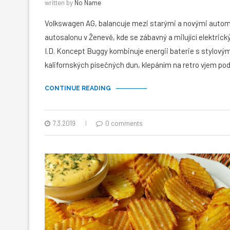
written by
No Name
Volkswagen AG, balancuje mezi starými a novými automo
autosalonu v Ženevě, kde se zábavný a milující elektric
I.D. Koncept Buggy kombinuje energii baterie s stylový
kalifornských písečných dun, klepáním na retro vjem p
CONTINUE READING
7.3.2019
0 comments