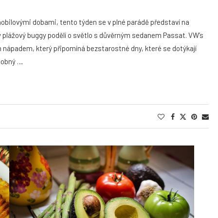
bilovými dobami, tento týden se v plné parádě představí na
ký plážový buggy podělí o světlo s důvěrným sedanem Passat. VW’s
m nápadem, který připomíná bezstarostné dny, které se dotýkají
odobný …