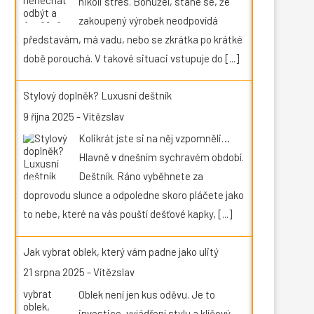
nikoli stres. Bohužel, stane se, že
zakoupený výrobek neodpovídá
představám, má vadu, nebo se zkrátka po krátké
době porouchá. V takové situaci vstupuje do
[...]
Stylový doplněk? Luxusní deštník
9 října 2025
-
Vítězslav
Kolikrát jste si na něj vzpomněli…
Hlavně v dnešním sychravém období.
Deštník. Ráno vyběhnete za
doprovodu slunce a odpoledne skoro pláčete jako
to nebe, které na vás pouští dešťové kapky,
[...]
Jak vybrat oblek, který vám padne jako ulitý
21 srpna 2025
-
Vítězslav
Oblek není jen kus oděvu. Je to
investice, vyjádření stylu a klíčový