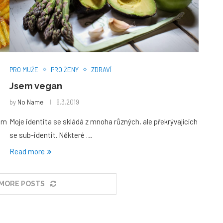
PRO MUŽE
PRO ŽENY
ZDRAVÍ
Jsem vegan
by
No Name
6.3.2019
čům
Moje identita se skládá z mnoha různých, ale překrývajících
se sub-identit. Některé …
Read more
MORE POSTS