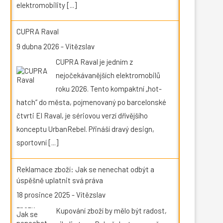
elektromobility
[...]
CUPRA Raval
9 dubna 2026
-
Vítězslav
CUPRA Raval je jedním z
nejočekávanějších elektromobilů
roku 2026. Tento kompaktní „hot-
hatch“ do města, pojmenovaný po barcelonské
čtvrti El Raval, je sériovou verzí dřívějšího
konceptu UrbanRebel. Přináší dravý design,
sportovní
[...]
Reklamace zboží: Jak se nenechat odbýt a
úspěšně uplatnit svá práva
18 prosince 2025
-
Vítězslav
Kupování zboží by mělo být radost,