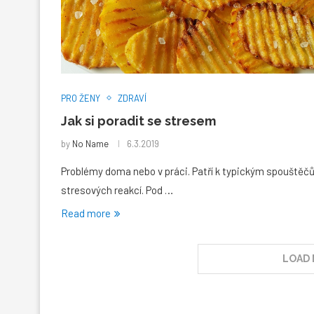
PRO ŽENY
ZDRAVÍ
Jak si poradit se stresem
by
No Name
6.3.2019
Problémy doma nebo v práci. Patří k typickým spouště
stresových reakcí. Pod …
Read more
LOAD 