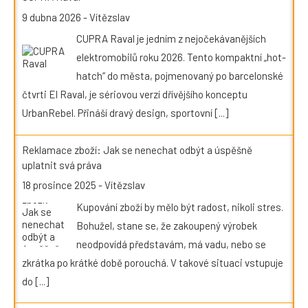
9 dubna 2026
-
Vítězslav
CUPRA Raval je jedním z nejočekávanějších
elektromobilů roku 2026. Tento kompaktní „hot-
hatch“ do města, pojmenovaný po barcelonské
čtvrti El Raval, je sériovou verzí dřívějšího konceptu
UrbanRebel. Přináší dravý design, sportovní
[...]
Reklamace zboží: Jak se nenechat odbýt a úspěšně
uplatnit svá práva
18 prosince 2025
-
Vítězslav
Kupování zboží by mělo být radost, nikoli stres.
Bohužel, stane se, že zakoupený výrobek
neodpovídá představám, má vadu, nebo se
zkrátka po krátké době porouchá. V takové situaci vstupuje
do
[...]