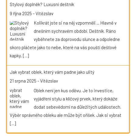
Stylový doplněk? Luxusní deštník
9 října 2025
-
Vítězslav
Kolikrát jste si na něj vzpomněli… Hlavně v
dnešním sychravém období. Deštník. Ráno
vyběhnete za doprovodu slunce a odpoledne
skoro pláčete jako to nebe, které na vás pouští dešťové
kapky,
[...]
Jak vybrat oblek, který vám padne jako ulitý
21 srpna 2025
-
Vítězslav
Oblek není jen kus oděvu. Je to investice,
vyjádření stylu a klíčový prvek, který dokáže
dodat sebevědomí na důležitých událostech.
Výběr správného obleku ale může být oříšek. Jak si vybrat
[...]