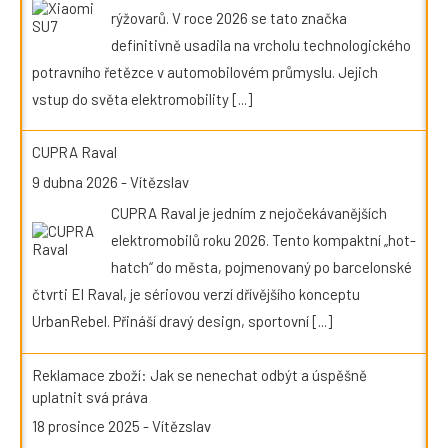
rýžovarů. V roce 2026 se tato značka
definitivně usadila na vrcholu technologického
potravního řetězce v automobilovém průmyslu. Jejich
vstup do světa elektromobility
[...]
CUPRA Raval
9 dubna 2026
-
Vítězslav
CUPRA Raval je jedním z nejočekávanějších
elektromobilů roku 2026. Tento kompaktní „hot-
hatch“ do města, pojmenovaný po barcelonské
čtvrti El Raval, je sériovou verzí dřívějšího konceptu
UrbanRebel. Přináší dravý design, sportovní
[...]
Reklamace zboží: Jak se nenechat odbýt a úspěšně
uplatnit svá práva
18 prosince 2025
-
Vítězslav