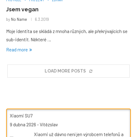
Jsem vegan
by
No Name
6.3.2019
Moje identita se skládá z mnoha různých, ale překrývajících se
sub-identit. Některé …
Read more
LOAD MORE POSTS
Xiaomi SU7
9 dubna 2026
-
Vítězslav
Xiaomi už dávno není jen výrobcem telefonů a