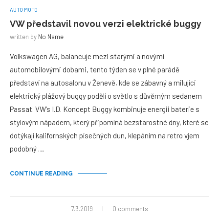
AUTO MOTO
VW představil novou verzi elektrické buggy
written by
No Name
Volkswagen AG, balancuje mezi starými a novými
automobilovými dobami, tento týden se v plné parádě
představí na autosalonu v Ženevě, kde se zábavný a milující
elektrický plážový buggy podělí o světlo s důvěrným sedanem
Passat. VW’s I.D. Koncept Buggy kombinuje energii baterie s
stylovým nápadem, který připomíná bezstarostné dny, které se
dotýkají kalifornských písečných dun, klepáním na retro vjem
podobný …
CONTINUE READING
7.3.2019
0 comments