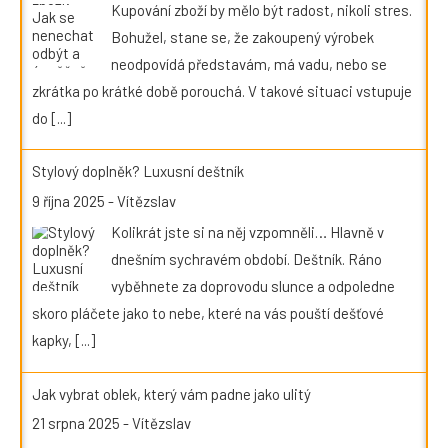
Kupování zboží by mělo být radost, nikoli stres.
Bohužel, stane se, že zakoupený výrobek
neodpovídá představám, má vadu, nebo se
zkrátka po krátké době porouchá. V takové situaci vstupuje
do
[...]
Stylový doplněk? Luxusní deštník
9 října 2025
-
Vítězslav
Kolikrát jste si na něj vzpomněli… Hlavně v
dnešním sychravém období. Deštník. Ráno
vyběhnete za doprovodu slunce a odpoledne
skoro pláčete jako to nebe, které na vás pouští dešťové
kapky,
[...]
Jak vybrat oblek, který vám padne jako ulitý
21 srpna 2025
-
Vítězslav