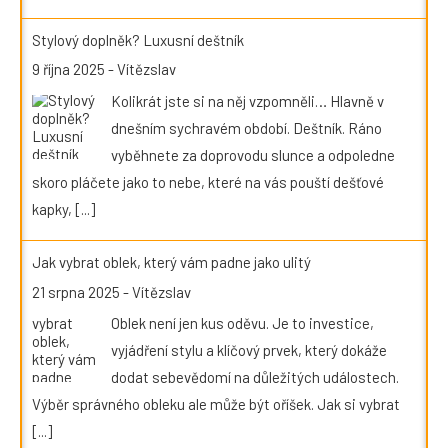
Stylový doplněk? Luxusní deštník
9 října 2025
-
Vítězslav
Kolikrát jste si na něj vzpomněli… Hlavně v
dnešním sychravém období. Deštník. Ráno
vyběhnete za doprovodu slunce a odpoledne
skoro pláčete jako to nebe, které na vás pouští dešťové
kapky,
[...]
Jak vybrat oblek, který vám padne jako ulitý
21 srpna 2025
-
Vítězslav
Oblek není jen kus oděvu. Je to investice,
vyjádření stylu a klíčový prvek, který dokáže
dodat sebevědomí na důležitých událostech.
Výběr správného obleku ale může být oříšek. Jak si vybrat
[...]