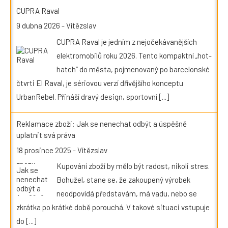
CUPRA Raval
9 dubna 2026
-
Vítězslav
CUPRA Raval je jedním z nejočekávanějších
elektromobilů roku 2026. Tento kompaktní „hot-
hatch“ do města, pojmenovaný po barcelonské
čtvrti El Raval, je sériovou verzí dřívějšího konceptu
UrbanRebel. Přináší dravý design, sportovní
[...]
Reklamace zboží: Jak se nenechat odbýt a úspěšně
uplatnit svá práva
18 prosince 2025
-
Vítězslav
Kupování zboží by mělo být radost, nikoli stres.
Bohužel, stane se, že zakoupený výrobek
neodpovídá představám, má vadu, nebo se
zkrátka po krátké době porouchá. V takové situaci vstupuje
do
[...]