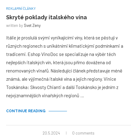
REKLAMNÍ ČLÁNKY
Skryté poklady italského vína
written by
Svet Zeny
Itálie je proslulá svými vynikajícími víny, která se pěstují v
různých regionech s unikátními klimatickými podmínkami a
tradicemi. Eshop VinoDoc se specializuje na výběr těch
nejlepších italských vín, která jsou přímo dovážena od
renomovaných vinařů. Následující článek představuje méně
známá, ale výjimečná italské vína a jejich regiony. Vinice
Toskánska: Skvosty Chianti a další Toskánsko je jedním z
nejvýznamnějších vinařských regionů …
CONTINUE READING
20.5.2024
0 comments