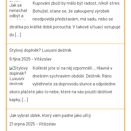
Kupování zboží by mělo být radost, nikoli stres.
Bohužel, stane se, že zakoupený výrobek
neodpovídá představám, má vadu, nebo se
zkrátka po krátké době porouchá. V takové situaci vstupuje
do
[...]
Stylový doplněk? Luxusní deštník
9 října 2025
-
Vítězslav
Kolikrát jste si na něj vzpomněli… Hlavně v
dnešním sychravém období. Deštník. Ráno
vyběhnete za doprovodu slunce a odpoledne
skoro pláčete jako to nebe, které na vás pouští dešťové
kapky,
[...]
Jak vybrat oblek, který vám padne jako ulitý
21 srpna 2025
-
Vítězslav