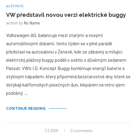
AUTO MOTO
VW představil novou verzi elektrické buggy
written by
No Name
Volkswagen AG, balancuje mezi starými a novými
automobilovými dobami, tento týden se v plné parádě
představí na autosalonu v Ženevě, kde se zábavný a milující
elektrický plážový buggy podělí o světlo s důvěrným sedanem
Passat. VW’s I.D. Koncept Buggy kombinuje energii baterie s
stylovým nápadem, který připomíná bezstarostné dny, které se
dotýkají kalifornských písečných dun, klepáním na retro vjem
podobný …
CONTINUE READING
7.3.2019
0 comments