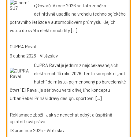
rýžovarů. V roce 2026 se tato značka
definitivně usadila na vrcholu technologického
potravního řetězce v automobilovém průmyslu. Jejich
vstup do světa elektromobility
[...]
CUPRA Raval
9 dubna 2026
-
Vítězslav
CUPRA Raval je jedním z nejočekávanějších
elektromobilů roku 2026. Tento kompaktní „hot-
hatch“ do města, pojmenovaný po barcelonské
čtvrti El Raval, je sériovou verzí dřívějšího konceptu
UrbanRebel. Přináší dravý design, sportovní
[...]
Reklamace zboží: Jak se nenechat odbýt a úspěšně
uplatnit svá práva
18 prosince 2025
-
Vítězslav