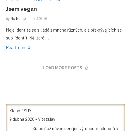
Jsem vegan
by
No Name
6.3.2019
Moje identita se skládá z mnoha různých, ale překrývajících se
sub-identit. Některé …
Read more
LOAD MORE POSTS
Xiaomi SU7
9 dubna 2026
-
Vítězslav
Xiaomi už dávno není jen výrobcem telefonů a