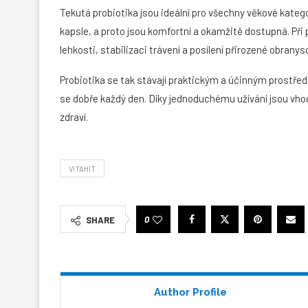
Tekutá probiotika jsou ideální pro všechny věkové kategor
kapsle, a proto jsou komfortní a okamžitě dostupná. Př
lehkosti, stabilizaci trávení a posílení přirozené obranys
Probiotika se tak stávají praktickým a účinným prostředk
se dobře každý den. Díky jednoduchému užívání jsou vhod
zdraví.
VITAHIT
0
SHARE
Author Profile