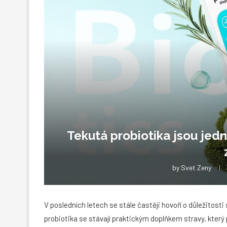
Tekutá probiotika jsou jed
by
Svet Zeny
V posledních letech se stále častěji hovoří o důležitosti
probiotika se stávají praktickým doplňkem stravy, kter