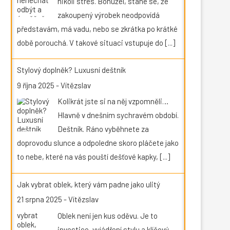
nikoli stres. Bohužel, stane se, že
zakoupený výrobek neodpovídá
představám, má vadu, nebo se zkrátka po krátké
době porouchá. V takové situaci vstupuje do
[...]
Stylový doplněk? Luxusní deštník
9 října 2025
-
Vítězslav
Kolikrát jste si na něj vzpomněli…
Hlavně v dnešním sychravém období.
Deštník. Ráno vyběhnete za
doprovodu slunce a odpoledne skoro pláčete jako
to nebe, které na vás pouští dešťové kapky,
[...]
Jak vybrat oblek, který vám padne jako ulitý
21 srpna 2025
-
Vítězslav
Oblek není jen kus oděvu. Je to
investice, vyjádření stylu a klíčový