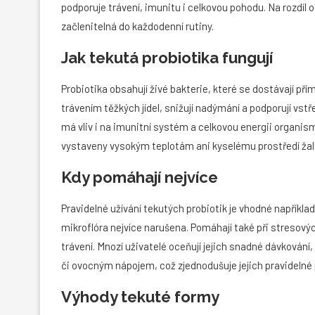
podporuje trávení, imunitu i celkovou pohodu. Na rozdíl 
začlenitelná do každodenní rutiny.
Jak tekutá probiotika fungují
Probiotika obsahují živé bakterie, které se dostávají pří
trávením těžkých jídel, snižují nadýmání a podporují vstř
má vliv i na imunitní systém a celkovou energii organismu
vystaveny vysokým teplotám ani kyselému prostředí žalu
Kdy pomáhají nejvíce
Pravidelné užívání tekutých probiotik je vhodné například 
mikroflóra nejvíce narušena. Pomáhají také při stresový
trávení. Mnozí uživatelé oceňují jejich snadné dávkování,
či ovocným nápojem, což zjednodušuje jejich pravidelné 
Výhody tekuté formy