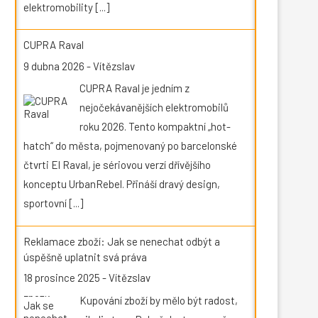
elektromobility
[...]
CUPRA Raval
9 dubna 2026
-
Vítězslav
CUPRA Raval je jedním z
nejočekávanějších elektromobilů
roku 2026. Tento kompaktní „hot-
hatch“ do města, pojmenovaný po barcelonské
čtvrti El Raval, je sériovou verzí dřívějšího
konceptu UrbanRebel. Přináší dravý design,
sportovní
[...]
Reklamace zboží: Jak se nenechat odbýt a
úspěšně uplatnit svá práva
18 prosince 2025
-
Vítězslav
Kupování zboží by mělo být radost,