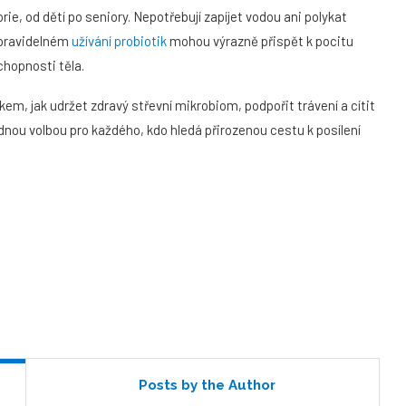
ie, od dětí po seniory. Nepotřebují zapíjet vodou ani polykat
i pravidelném
užívání probiotik
mohou výrazně přispět k pocitu
chopnosti těla.
em, jak udržet zdravý střevní mikrobiom, podpořit trávení a cítit
nou volbou pro každého, kdo hledá přirozenou cestu k posílení
Posts by the Author