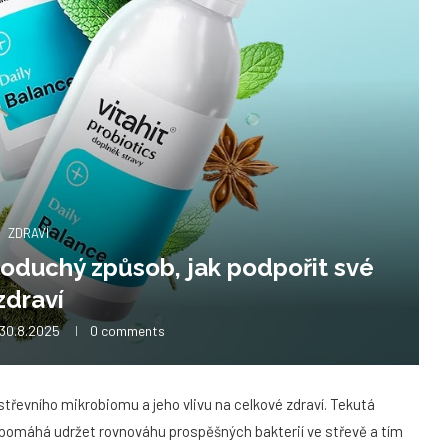
ZDRAVÍ
noduchý způsob, jak podpořit své
zdraví
30.8.2025
0 comments
 střevního mikrobiomu a jeho vlivu na celkové zdraví. Tekutá
ý pomáhá udržet rovnováhu prospěšných bakterií ve střevě a tím