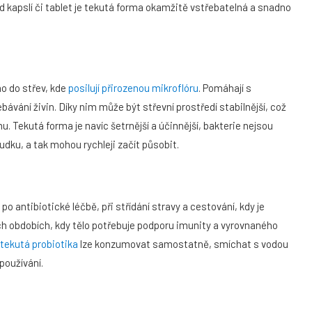
od kapslí či tablet je tekutá forma okamžitě vstřebatelná a snadno
mo do střev, kde
posilují přirozenou mikroflóru
. Pomáhají s
ebávání živin. Díky nim může být střevní prostředí stabilnější, což
. Tekutá forma je navíc šetrnější a účinnější, bakterie nejsou
dku, a tak mohou rychleji začít působit.
po antibiotické léčbě, při střídání stravy a cestování, kdy je
ch obdobích, kdy tělo potřebuje podporu imunity a vyrovnaného
tekutá probiotika
lze konzumovat samostatně, smíchat s vodou
používání.