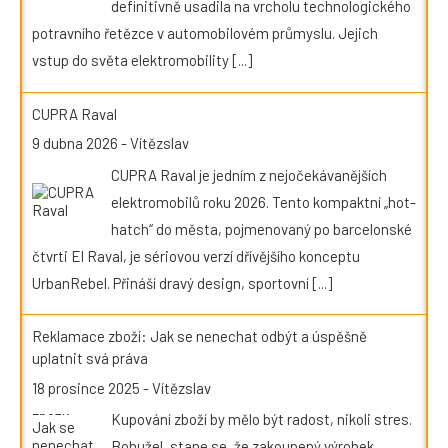
definitivně usadila na vrcholu technologického
potravního řetězce v automobilovém průmyslu. Jejich
vstup do světa elektromobility
[...]
CUPRA Raval
9 dubna 2026
-
Vítězslav
CUPRA Raval je jedním z nejočekávanějších
elektromobilů roku 2026. Tento kompaktní „hot-
hatch“ do města, pojmenovaný po barcelonské
čtvrti El Raval, je sériovou verzí dřívějšího konceptu
UrbanRebel. Přináší dravý design, sportovní
[...]
Reklamace zboží: Jak se nenechat odbýt a úspěšně
uplatnit svá práva
18 prosince 2025
-
Vítězslav
Kupování zboží by mělo být radost, nikoli stres.
Bohužel, stane se, že zakoupený výrobek