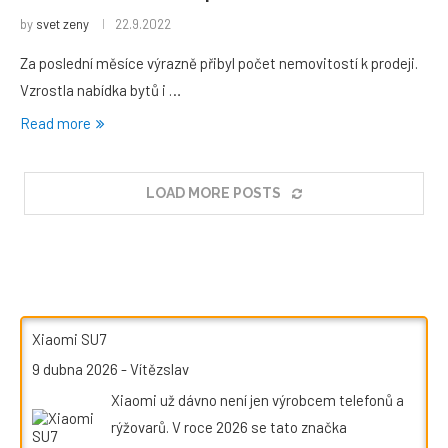
by
svet zeny
22.9.2022
Za poslední měsíce výrazně přibyl počet nemovitostí k prodeji.
Vzrostla nabídka bytů i …
Read more
LOAD MORE POSTS
Xiaomi SU7
9 dubna 2026
-
Vítězslav
Xiaomi už dávno není jen výrobcem telefonů a
rýžovarů. V roce 2026 se tato značka