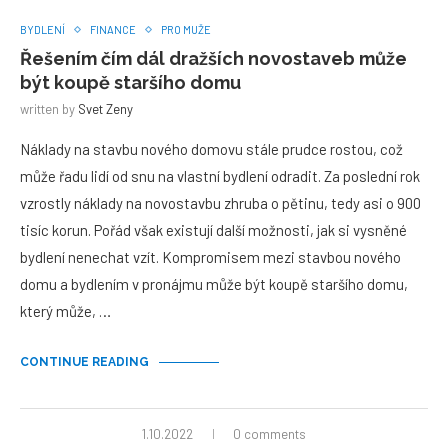
BYDLENÍ
FINANCE
PRO MUŽE
Řešením čím dál dražších novostaveb může
být koupě staršího domu
written by
Svet Zeny
Náklady na stavbu nového domovu stále prudce rostou, což
může řadu lidí od snu na vlastní bydlení odradit. Za poslední rok
vzrostly náklady na novostavbu zhruba o pětinu, tedy asi o 900
tisíc korun. Pořád však existují další možnosti, jak si vysněné
bydlení nenechat vzít. Kompromisem mezi stavbou nového
domu a bydlením v pronájmu může být koupě staršího domu,
který může, …
CONTINUE READING
1.10.2022
0 comments