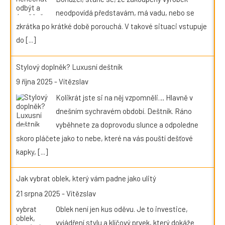
neodpovídá představám, má vadu, nebo se
zkrátka po krátké době porouchá. V takové situaci vstupuje
do
[...]
Stylový doplněk? Luxusní deštník
9 října 2025
-
Vítězslav
Kolikrát jste si na něj vzpomněli… Hlavně v
dnešním sychravém období. Deštník. Ráno
vyběhnete za doprovodu slunce a odpoledne
skoro pláčete jako to nebe, které na vás pouští dešťové
kapky,
[...]
Jak vybrat oblek, který vám padne jako ulitý
21 srpna 2025
-
Vítězslav
Oblek není jen kus oděvu. Je to investice,
vyjádření stylu a klíčový prvek, který dokáže