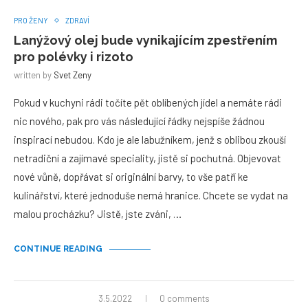
PRO ŽENY
ZDRAVÍ
Lanýžový olej bude vynikajícím zpestřením
pro polévky i rizoto
written by
Svet Zeny
Pokud v kuchyni rádi točíte pět oblíbených jídel a nemáte rádi
nic nového, pak pro vás následující řádky nejspíše žádnou
inspirací nebudou. Kdo je ale labužníkem, jenž s oblibou zkouší
netradiční a zajímavé speciality, jistě si pochutná. Objevovat
nové vůně, dopřávat si originální barvy, to vše patří ke
kulinářství, které jednoduše nemá hranice. Chcete se vydat na
malou procházku? Jistě, jste zváni, …
CONTINUE READING
3.5.2022
0 comments