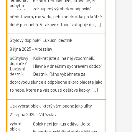
nikoli stres. Bohužel, stane se, že
zakoupený výrobek neodpovídá
představám, má vadu, nebo se zkrátka po krátké
době porouchá. V takové situaci vstupuje do
[...]
Stylový doplněk? Luxusní deštník
9 října 2025
-
Vítězslav
Kolikrát jste si na něj vzpomněli…
Hlavně v dnešním sychravém období.
Deštník. Ráno vyběhnete za
doprovodu slunce a odpoledne skoro pláčete jako
to nebe, které na vás pouští dešťové kapky,
[...]
Jak vybrat oblek, který vám padne jako ulitý
21 srpna 2025
-
Vítězslav
Oblek není jen kus oděvu. Je to
investice, vyjádření stylu a klíčový