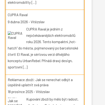
elektromobility
[...]
CUPRA Raval
9 dubna 2026
-
Vítězslav
CUPRA Raval je jedním z
nejočekávanějších elektromobilů
roku 2026. Tento kompaktní „hot-
hatch“ do města, pojmenovaný po barcelonské
čtvrti El Raval, je sériovou verzí dřívějšího
konceptu UrbanRebel. Přináší dravý design,
sportovní
[...]
Reklamace zboží: Jak se nenechat odbýt a
úspěšně uplatnit svá práva
18 prosince 2025
-
Vítězslav
Kupování zboží by mělo být radost,