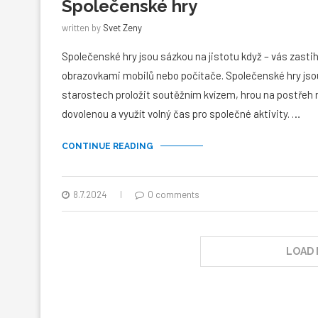
Společenské hry
written by
Svet Zeny
Společenské hry jsou sázkou na jistotu když – vás zastih
obrazovkami mobilů nebo počítače. Společenské hry jso
starostech proložit soutěžním kvízem, hrou na postřeh 
dovolenou a využít volný čas pro společné aktivity. …
CONTINUE READING
8.7.2024
0 comments
LOAD 